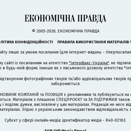
© 2005-2026, ЕКОНОМІЧНА ПРАВДА
ЛІТИКА КОНФІДЕНЦІЙНОСТІ
ПРАВИЛА ВИКОРИСТАННЯ МАТЕРІАЛІВ 
айту лише за умови посилання (для інтернет-видань - гіперпосиланн
му сайті із посиланням на агентство
"Інтерфакс-Україна"
, не підля
 будь-якій формі, інакше як з письмового дозволу агентства "Ін
відтворення фотографічних творів та/або аудіовізуальних творів п
забороняється.
НОВИНИ КОМПАНІЙ та ПОЗИЦІЯ є рекламними та публікуються на п
туються. Матеріали з плашкою СПЕЦПРОЄКТ та ЗА ПІДТРИМКИ також
 і поділяє думки, висловлені у цих матеріалах. Редакція не несе ві
атеріалах. Згідно з українським законодавством відповідальність 
Cубєкт у сфері онлайн-медіа; ідентифікатор медіа - R40-02163.