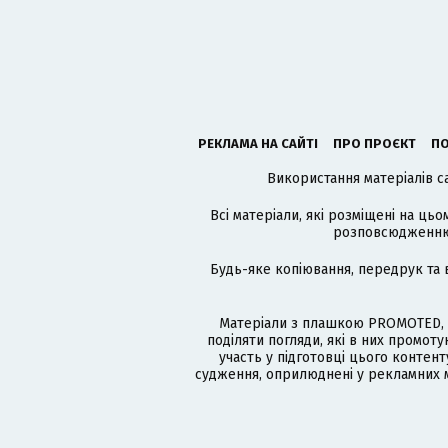
РЕКЛАМА НА САЙТІ
ПРО ПРОЄКТ
ПО
Використання матеріалів с
Всі матеріали, які розміщені на цьо
розповсюдженню в
Будь-яке копіювання, передрук та 
Матеріали з плашкою PROMOTED, 
поділяти погляди, які в них промо
участь у підготовці цього контенту
судження, оприлюднені у рекламних м