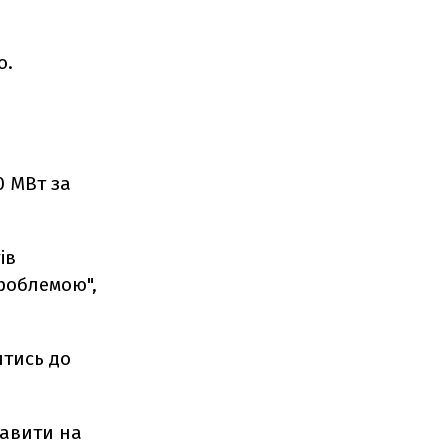
о.
0 МВт за
ів
роблемою",
итись до
равити на