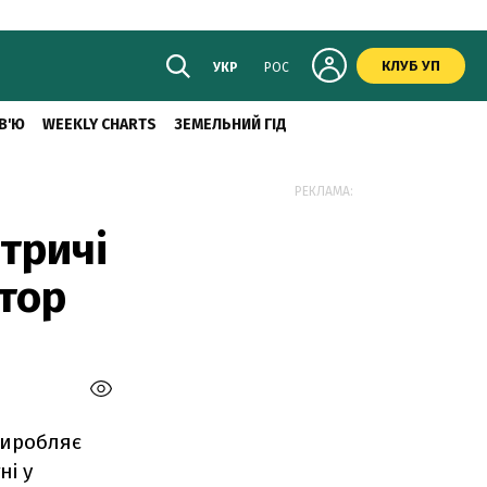
КЛУБ УП
УКР
РОС
В'Ю
WEEKLY CHARTS
ЗЕМЕЛЬНИЙ ГІД
РЕКЛАМА:
тричі
тор
виробляє
ні у