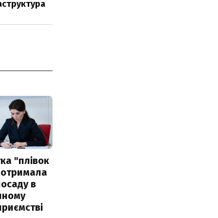
аструктура
ка "плівок
 отримала
посаду в
чному
приємстві