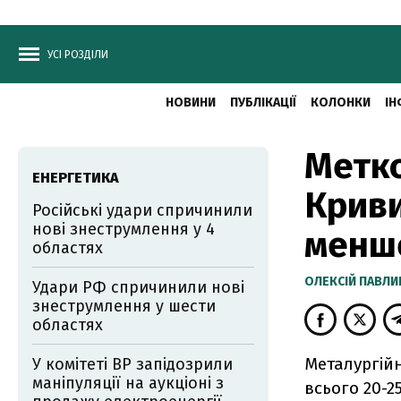
УСІ РОЗДІЛИ
НОВИНИ
ПУБЛІКАЦІЇ
КОЛОНКИ
ІН
Метко
ЕНЕРГЕТИКА
Криви
Російські удари спричинили
нові знеструмлення у 4
менше
областях
ОЛЕКСІЙ ПАВЛ
Удари РФ спричинили нові
знеструмлення у шести
областях
Металургійн
У комітеті ВР запідозрили
маніпуляції на аукціоні з
всього 20-2