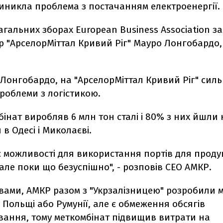
виникла проблема з постачанням електроенергії.
агальних зборах European Business Association з
р "АрселорМіттал Кривий Ріг" Мауро Лонгобардо
Лонгобардо, на "АрселорМіттал Кривий Ріг" сил
роблеми з логістикою.
бінат виробляв 6 млн тон сталі і 80% з них йшли
 в Одесі і Миколаєві.
 можливості для використання портів для продук
 але поки що безуспішно", - розповів CEO АМКР.
вами, АМКР разом з "Укрзалізницею" розробили 
 Польщі або Румунії, але є обмеження обсягів
вання, тому меткомбінат підвищив витрати на