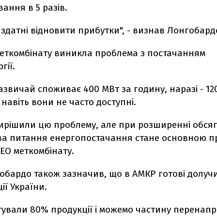
ання в 5 разів.
 здатні відновити прибутки", - визнав Лонгобард
 меткомбінату виникла проблема з постачанням
гії.
азвичай споживає 400 МВт за годину, наразі - 12
 навіть вони не часто доступні.
вирішили цю проблему, але при розширенні обсяг
а питання енергопостачання стане основною п
СЕО меткомбінату.
обардо також зазначив, що в АМКР готові долуч
ії України.
тували 80% продукції і можемо частину перенап