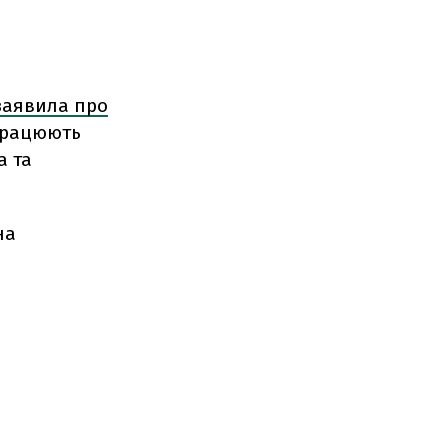
заявила про
 працюють
а та
на