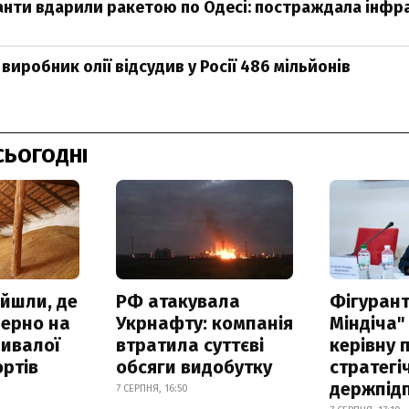
анти вдарили ракетою по Одесі: постраждала інфр
виробник олії відсудив у Росії 486 мільйонів
СЬОГОДНІ
айшли, де
РФ атакувала
Фігурант
зерно на
Укрнафту: компанія
Міндіча"
ривалої
втратила суттєві
керівну 
ртів
обсяги видобутку
стратегі
держпід
7 СЕРПНЯ, 16:50