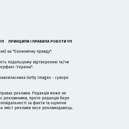
УП
ПРИНЦИПИ І ПРАВИЛА РОБОТИ УП
я) на "Економічну правду".
гають подальшому відтворенню та/чи
терфакс-Україна".
равовласника Getty Images - суворо
равах реклами. Редакція може не
 є рекламними, проте редакція бере
дповідальності за факти та оціночні
за зміст реклами несе рекламодавець.