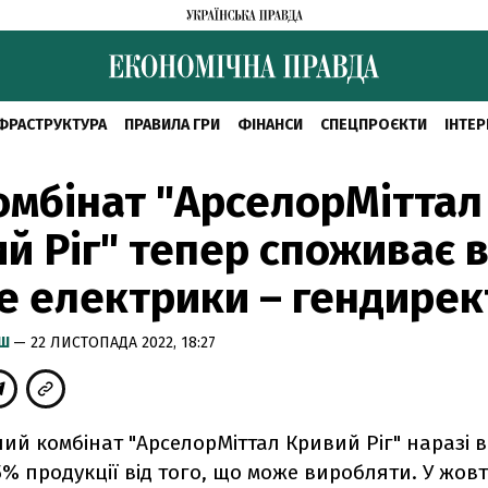
ФРАСТРУКТУРА
ПРАВИЛА ГРИ
ФІНАНСИ
СПЕЦПРОЄКТИ
ІНТЕР
мбінат "АрселорМіттал
й Ріг" тепер споживає в
 електрики – гендирек
ИШ
— 22 ЛИСТОПАДА 2022, 18:27
ий комбінат "АрселорМіттал Кривий Ріг" наразі 
5% продукції від того, що може виробляти. У жовт