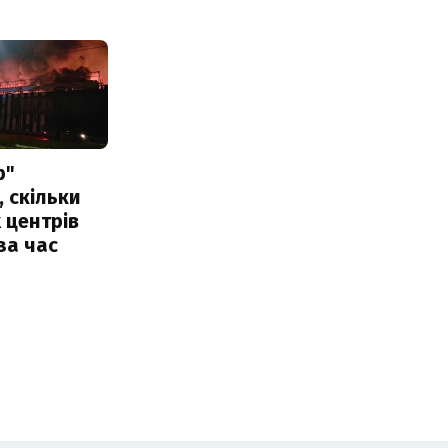
р"
, скільки
 центрів
за час