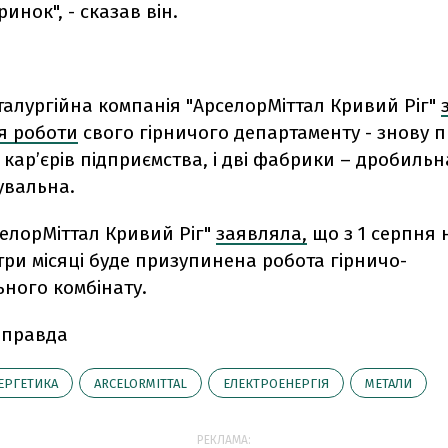
инок", - сказав він.
талургійна компанія
"АрселорМіттал Кривий Ріг"
я роботи
свого гірничого департаменту - знову
 кар’єрів підприємства, і дві фабрики – дробильн
увальна.
селорМіттал Кривий Ріг"
заявляла,
що з 1 серпня 
ри місяці буде призупинена робота гірничо-
ьного комбінату.
 правда
ЕРГЕТИКА
ARCELORMITTAL
ЕЛЕКТРОЕНЕРГІЯ
МЕТАЛИ
РЕКЛАМА: