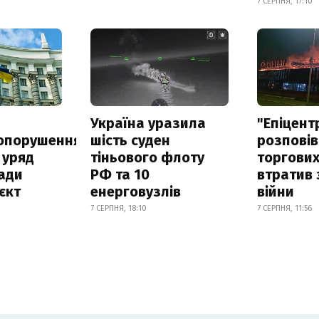
7 СЕРПНЯ, 17:10
а
Україна уразила
"Епіцент
опорушення
шість суден
розповів
 уряд
тіньового флоту
торгових
ади
РФ та 10
втратив 
єкт
енерговузлів
війни
7 СЕРПНЯ, 18:10
7 СЕРПНЯ, 11:56