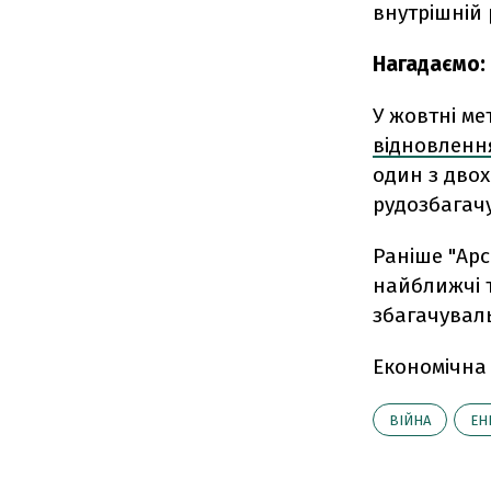
внутрішній р
Нагадаємо:
У жовтні м
е
відновленн
один з двох
рудозбагач
Раніше
"Ар
найближчі т
збагачувал
Економічна
ВІЙНА
ЕН