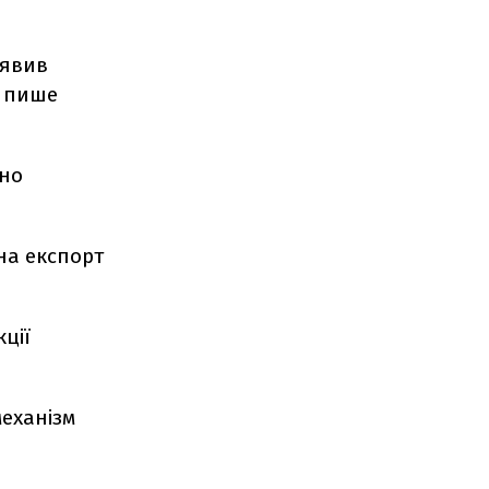
аявив
, пише
ьно
 на експорт
ції
механізм