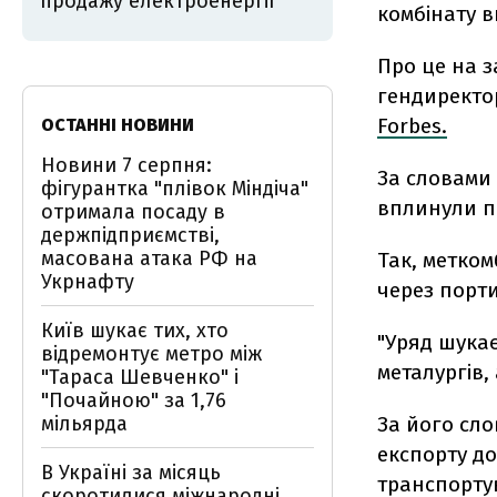
продажу електроенергії
комбінату 
Про це на з
гендиректо
Forbes.
ОСТАННІ НОВИНИ
Новини 7 серпня:
За словами 
фігурантка "плівок Міндіча"
вплинули п
отримала посаду в
держпідприємстві,
масована атака РФ на
Так, метком
Укрнафту
через порти
Київ шукає тих, хто
"Уряд шукає
відремонтує метро між
металургів,
"Тараса Шевченко" і
"Почайною" за 1,76
мільярда
За його сло
експорту до
В Україні за місяць
транспорту
скоротилися міжнародні