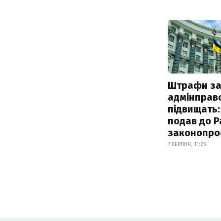
Штрафи з
адмінправ
підвищать:
подав до Р
законопро
7 СЕРПНЯ, 11:23