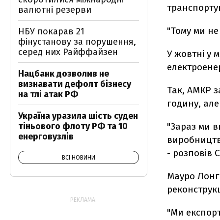
транспортув
валютні резерви
"Тому ми не
НБУ покарав 21
фінустанову за порушення,
серед них Райффайзен
У жовтні у
електроенер
Нацбанк дозволив не
визнавати дефолт бізнесу
Так, АМКР з
на тлі атак РФ
годину, але
Україна уразила шість суден
тіньового флоту РФ та 10
"Зараз ми 
енерговузлів
виробництв
- розповів 
ВСІ НОВИНИ
Мауро Лонг
реконструкц
РЕКЛАМА:
"Ми експор