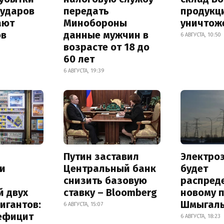
 ударов
передать
продукц
ают
Минобороны
уничтож
ов
данные мужчин в
6 АВГУСТА, 10:50
возрасте от 18 до
60 лет
6 АВГУСТА, 19:39
Путин заставил
Электро
и
Центральный банк
будет
снизить базовую
распред
й двух
ставку – Bloomberg
новому 
игантов:
Шмыгал
6 АВГУСТА, 15:07
дефицит
6 АВГУСТА, 18:23