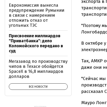
экспорта в
Еврокомиссия вынесла
транспорти
предупреждение Румынии
транспортир
в связи с намерением
отложить отказ от
угольных ТЭС
"Поэтому м
Лонгобардо
Присвоение миллиардов
"Приватбанка": дело
В октябре 
Коломойского передано в
электроэне
суд
Так, АМКР о
Мегазавод по производству
чипов в Техасе обойдется
даже они н
SpaceX в 16,8 миллиардов
долларов
"Сейчас мы
производст
ВСЕ НОВОСТИ
рассказал 
Мауро Лонг