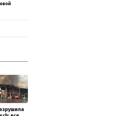
новой
разрушила
sch: вся