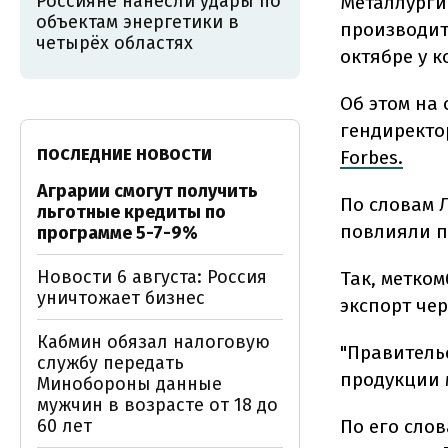
Россияне нанесли удары по
Металлурги
объектам энергетики в
производит 
четырёх областях
октябре у 
Об этом на 
гендиректо
ПОСЛЕДНИЕ НОВОСТИ
Forbes.
Аграрии смогут получить
По словам 
льготные кредиты по
повлияли п
программе 5-7-9%
Новости 6 августа: Россия
Так, метко
уничтожает бизнес
экспорт чер
Кабмин обязал налоговую
"Правитель
службу передать
продукции м
Минобороны данные
мужчин в возрасте от 18 до
60 лет
По его слов