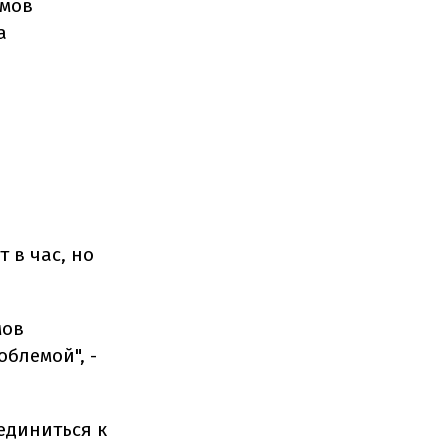
емов
а
 в час, но
мов
блемой", -
единиться к