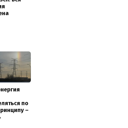
ия
ена
энергия
еляться по
принципу –
ь