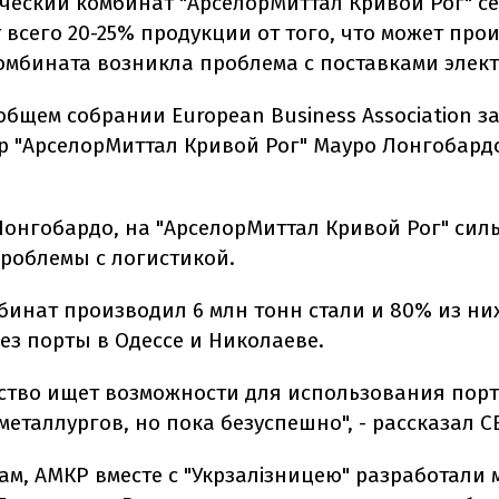
ческий комбинат "АрселорМиттал Кривой Рог" с
всего 20-25% продукции от того, что может прои
комбината возникла проблема с поставками элек
общем собрании European Business Association з
р "АрселорМиттал Кривой Рог" Мауро Лонгобард
Лонгобардо, на "АрселорМиттал Кривой Рог" сил
роблемы с логистикой.
мбинат производил 6 млн тонн стали и 80% из ни
ез порты в Одессе и Николаеве.
ство ищет возможности для использования порт
еталлургов, но пока безуспешно", - рассказал C
ам, АМКР вместе с "Укрзалізницею" разработали