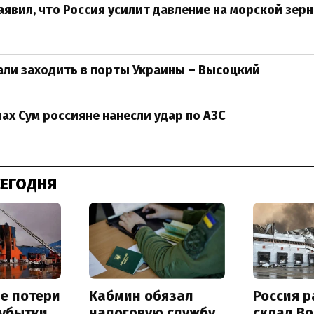
аявил, что Россия усилит давление на морской зер
али заходить в порты Украины – Высоцкий
нах Сум россияне нанесли удар по АЗС
СЕГОДНЯ
е потери
Кабмин обязал
Россия 
 убытки
налоговую службу
склад Bo