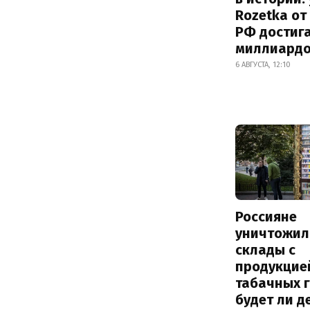
Rozetka от
РФ достиг
миллиард
6 АВГУСТА, 12:10
Россияне
уничтожил
склады с
продукцие
табачных г
будет ли 