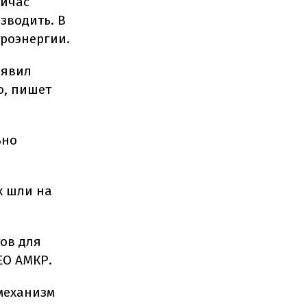
ейчас
зводить. В
троэнергии.
аявил
о, пишет
ьно
х шли на
ов для
EO АМКР.
 механизм