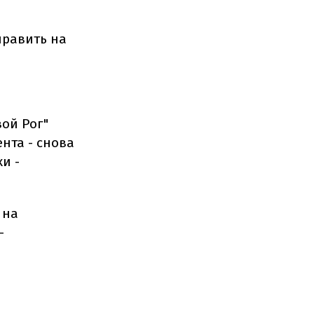
править на
ой Рог"
нта - снова
и -
 на
-