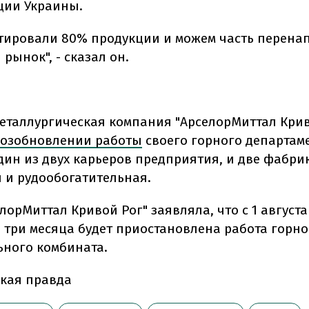
ции Украины.
тировали 80% продукции и можем часть перена
рынок", - сказал он.
металлургическая компания "АрселорМиттал Крив
возобновлении работы
своего горного департаме
дин из двух карьеров предприятия, и две фабрик
 и рудообогатительная.
лорМиттал Кривой Рог" заявляла, что с 1 августа
три месяца будет приостановлена работа горно
ьного комбината.
кая правда