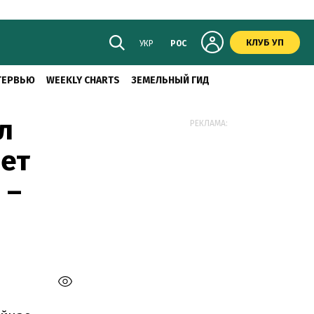
КЛУБ УП
УКР
РОС
ТЕРВЬЮ
WEEKLY CHARTS
ЗЕМЕЛЬНЫЙ ГИД
л
РЕКЛАМА:
яет
 –