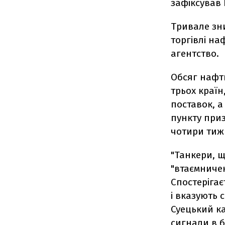
зафіксував 
Тривале зн
торгівлі на
агентство.
Обсяг нафти
трьох країн
поставок, а
пункту приз
чотири тижн
"Танкери, щ
"втаємниче
Спостерігає
і вказують
Суецький ка
сигнали в бі