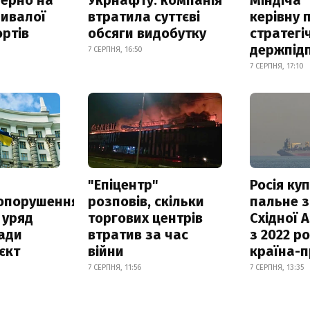
ривалої
втратила суттєві
керівну 
ртів
обсяги видобутку
стратегі
держпід
7 СЕРПНЯ, 16:50
7 СЕРПНЯ, 17:10
а
"Епіцентр"
Росія ку
опорушення
розповів, скільки
пальне з
 уряд
торгових центрів
Східної 
ади
втратив за час
з 2022 ро
єкт
війни
країна-
7 СЕРПНЯ, 11:56
7 СЕРПНЯ, 13:35