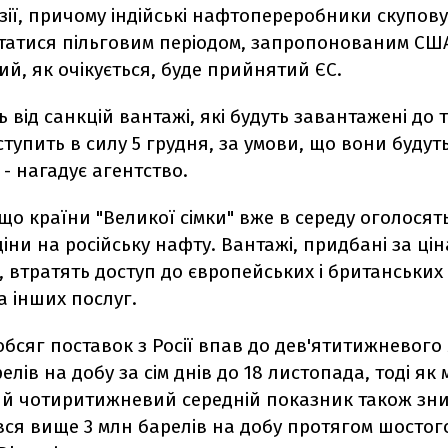
зії, причому індійські нафтопереробники скупову
татися пільговим періодом, запропонованим США
кий, як очікується, буде прийнятий ЄС.
ь від санкцій вантажі, які будуть завантажені до т
тупить в силу 5 грудня, за умови, що вони будут
, - нагадує агентство.
 що країни "Великої сімки" вже в середу оголосят
іни на російську нафту. Вантажі, придбані за ці
, втратять доступ до європейських і британських 
а інших послуг.
бсяг поставок з Росії впав до дев'ятитижневого 
релів на добу за сім днів до 18 листопада, тоді як
й чотиритижневий середній показник також зни
вся вище 3 млн барелів на добу протягом шостог