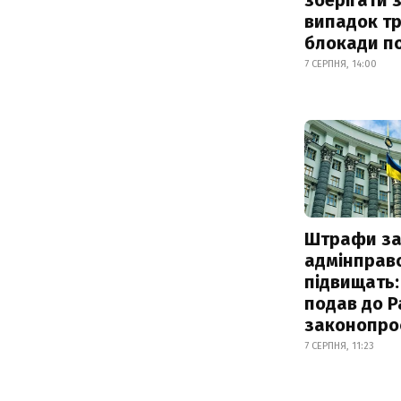
випадок т
блокади по
7 СЕРПНЯ, 14:00
Штрафи з
адмінправ
підвищать:
подав до Р
законопро
7 СЕРПНЯ, 11:23