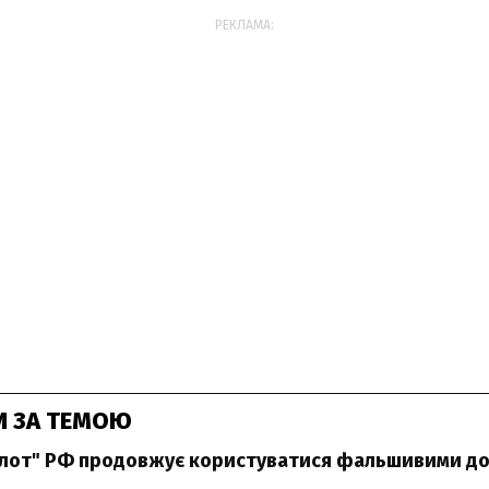
РЕКЛАМА:
И ЗА ТЕМОЮ
флот" РФ продовжує користуватися фальшивими д