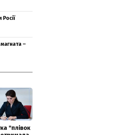
 Росії
 магната –
ка "плівок
 отримала