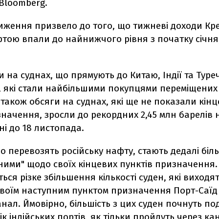
Bloomberg.
иження призвело до того, що тижневі доходи Кре
фтою впали до найнижчого рівня з початку січня
 на суднах, що прямують до Китаю, Індії та Туре
, які стали найбільшими покупцями переміщених
 також обсяги на суднах, які ще не показали кін
начення, зросли до рекордних 2,45 млн барелів 
і до 18 листопада.
о перевозять російську нафту, стають дедалі біл
ними" щодо своїх кінцевих пунктів призначення.
ться різке збільшення кількості суден, які виходя
 своїм наступним пунктом призначення Порт-Саїд
нал. Ймовірно, більшість з цих суден почнуть п
к індійських портів, як тільки пройдуть через кан