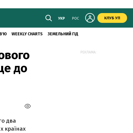
КЛУБ УП
УКР
РОС
В'Ю
WEEKLY CHARTS
ЗЕМЕЛЬНИЙ ГІД
ового
РЕКЛАМА:
ще до
го два
х країнах