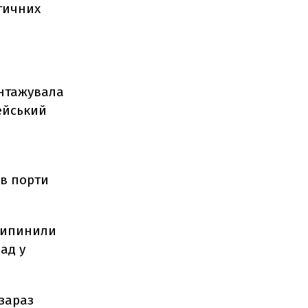
ктичних
антажувала
пейський
 в порти
припинили
ад у
 зараз