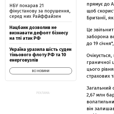
прямує до А
НБУ покарав 21
щоб скорис
фінустанову за порушення,
серед них Райффайзен
Британії, я
Нацбанк дозволив не
Це звільнит
визнавати дефолт бізнесу
заборона вс
на тлі атак РФ
до 19 січня"
Україна уразила шість суден
тіньового флоту РФ та 10
Очікується,
енерговузлів
граничної ц
цього рівня
ВСІ НОВИНИ
страхових т
Загальний о
РЕКЛАМА:
2,67 млн ба
волатильни
він залиша