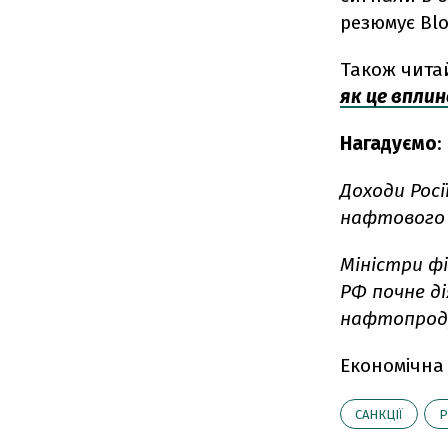
резюмує Bl
Також чита
як це вплин
Нагадуємо
:
Доходи Росії
нафтового 
Міністри фі
РФ почне ді
нафтопрод
Економічна
САНКЦІЇ
Р