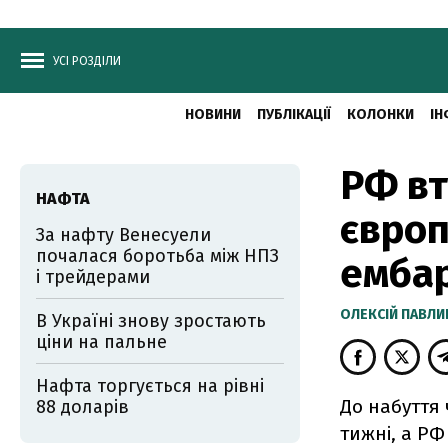
УСІ РОЗДІЛИ
НОВИНИ
ПУБЛІКАЦІЇ
КОЛОНКИ
ІН
РФ вт
НАФТА
європ
За нафту Венесуели
почалася боротьба між НПЗ
ембар
і трейдерами
ОЛЕКСІЙ ПАВЛ
В Україні знову зростають
ціни на пальне
Нафта торгується на рівні
До набуття 
88 доларів
тижні, а РФ