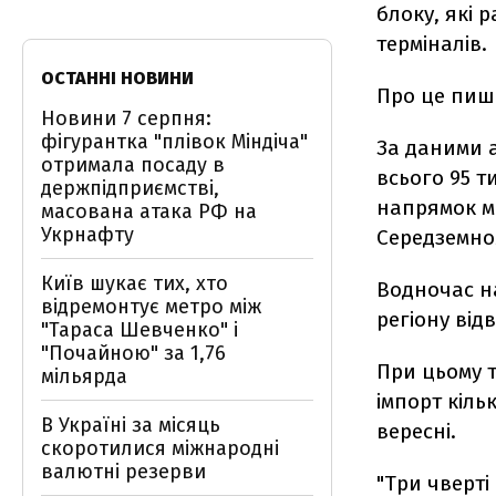
блоку, які 
терміналів.
ОСТАННІ НОВИНИ
Про це пи
Новини 7 серпня:
фігурантка "плівок Міндіча"
За даними а
отримала посаду в
всього 95 т
держпідприємстві,
напрямок м
масована атака РФ на
Укрнафту
Середземно
Київ шукає тих, хто
Водночас на
відремонтує метро між
регіону від
"Тараса Шевченко" і
"Почайною" за 1,76
При цьому т
мільярда
імпорт кіль
В Україні за місяць
вересні.
скоротилися міжнародні
валютні резерви
"Три чверті