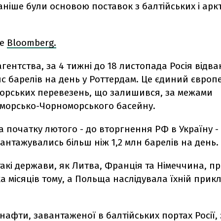
раніше були основою поставок з балтійських і ар
ше
Bloomberg.
гентства, за 4
тижні до 18 листопада Росія відв
ис барелів на день у Роттердам. Це єдиний євро
орських перевезень, що залишився, за межами
морсько-Чорноморського басейну.
 початку лютого - до вторгнення РФ в Україну -
вантажувались більш ніж 1,2 млн барелів на день.
акі держави, як Литва, Франція та Німеччина, 
ка місяців тому, а Польща наслідувала їхній прикл
 нафти, завантаженої в балтійських портах Росії,