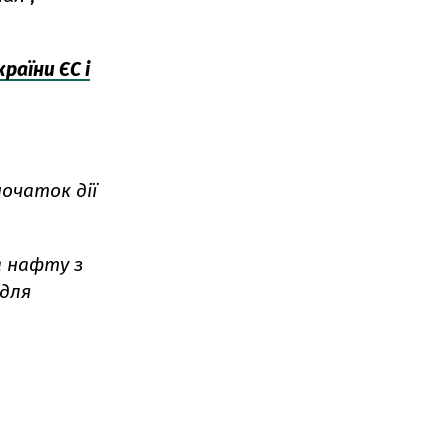
раїни ЄС і
очаток дії
а нафту з
 для