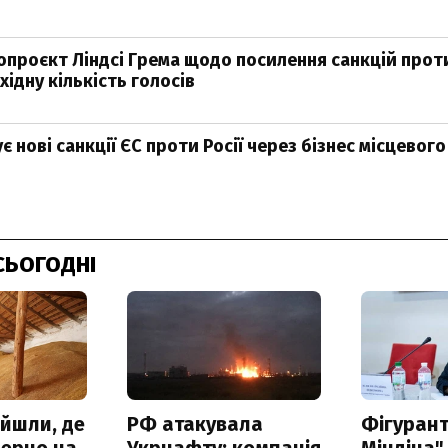
нопроєкт Ліндсі Грема щодо посилення санкцій проти
ідну кількість голосів
є нові санкції ЄС проти Росії через бізнес місцевого
СЬОГОДНІ
айшли, де
РФ атакувала
Фігурант
зерно на
Укрнафту: компанія
Міндіча"