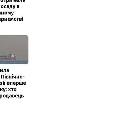
посаду в
чному
приємстві
пила
 Північно-
Азії вперше
ку: хто
продавець