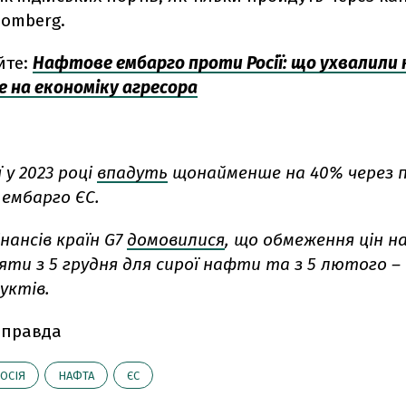
oomberg.
йте:
Нафтове ембарго проти Росії: що ухвалили к
е на економіку агресора
 у 2023 році
впадуть
щонайменше на 40% через п
ембарго ЄС.
нансів країн G7
домовилися
, що обмеження цін н
яти з 5 грудня для сирої нафти та з 5 лютого –
уктів.
 правда
ОСІЯ
НАФТА
ЄС