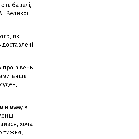
ють барелі,
 і Великої
ого, як
ь доставлені
ь про рівень
нами вище
суден,
мінімуму в
 менш
зився, хоча
о тижня,