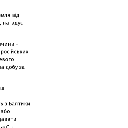
мля від
, нагадує
ччини -
 російських
цевого
на добу за
ьш
ть з Балтики
 або
одавати
ал", -