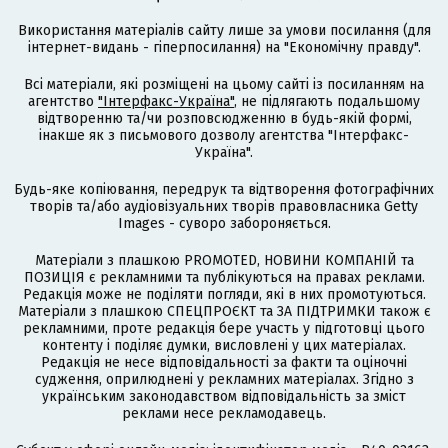
Використання матеріалів сайту лише за умови посилання (для
інтернет-видань - гіперпосилання) на "Економічну правду".
Всі матеріали, які розміщені на цьому сайті із посиланням на
агентство
"Інтерфакс-Україна"
, не підлягають подальшому
відтворенню та/чи розповсюдженню в будь-якій формі,
інакше як з письмового дозволу агентства "Інтерфакс-
Україна".
Будь-яке копіювання, передрук та відтворення фотографічних
творів та/або аудіовізуальних творів правовласника Getty
Images - суворо забороняється.
Матеріали з плашкою PROMOTED, НОВИНИ КОМПАНІЙ та
ПОЗИЦІЯ є рекламними та публікуються на правах реклами.
Редакція може не поділяти погляди, які в них промотуються.
Матеріали з плашкою СПЕЦПРОЄКТ та ЗА ПІДТРИМКИ також є
рекламними, проте редакція бере участь у підготовці цього
контенту і поділяє думки, висловлені у цих матеріалах.
Редакція не несе відповідальності за факти та оціночні
судження, оприлюднені у рекламних матеріалах. Згідно з
українським законодавством відповідальність за зміст
реклами несе рекламодавець.