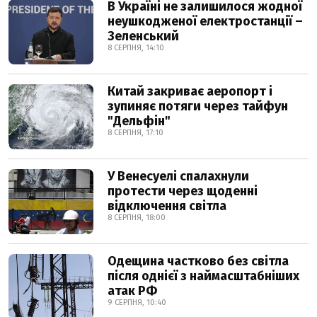
В Україні не залишилося жодної
неушкодженої електростанції –
Зеленський
8 СЕРПНЯ, 14:10
Китай закриває аеропорт і
зупиняє потяги через тайфун
"Дельфін"
8 СЕРПНЯ, 17:10
У Венесуелі спалахнули
протести через щоденні
відключення світла
8 СЕРПНЯ, 18:00
Одещина частково без світла
після однієї з наймасштабніших
атак РФ
9 СЕРПНЯ, 10:40