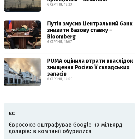
6 СЕРПНЯ, 18:23
Путін змусив Центральний банк
знизити базову ставку –
Bloomberg
6 СЕРПНЯ, 15:07
PUMA оцінила втрати внаслідок
знищення Росією її складських
запасів
6 СЕРПНЯ, 14:00
ЄС
Євросоюз оштрафував Google на мільярд
доларів: в компанії обурилися