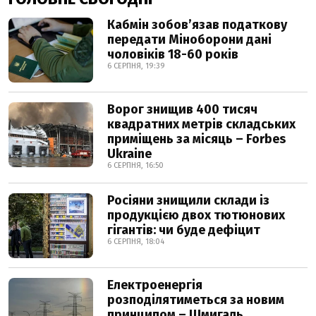
Кабмін зобовʼязав податкову
передати Міноборони дані
чоловіків 18-60 років
6 СЕРПНЯ, 19:39
Ворог знищив 400 тисяч
квадратних метрів складських
приміщень за місяць – Forbes
Ukraine
6 СЕРПНЯ, 16:50
Росіяни знищили склади із
продукцією двох тютюнових
гігантів: чи буде дефіцит
6 СЕРПНЯ, 18:04
Електроенергія
розподілятиметься за новим
принципом – Шмигаль