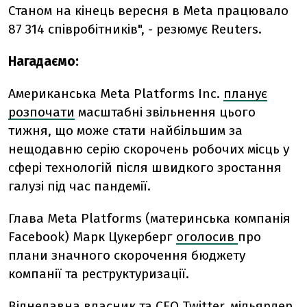
Станом на кінець вересня в Meta працювало
87 314 співробітників", - резюмує Reuters.
Нагадаємо:
Американська Meta Platforms Inc.
планує
розпочати
масштабні звільнення цього
тижня, що може стати найбільшим за
нещодавню серію скорочень робочих місць у
сфері технологій після швидкого зростання
галузі під час пандемії.
Глава Meta Platforms (материнська компанія
Facebook) Марк Цукерберг
оголосив
про
плани значного скорочення бюджету
компанії та реструктуризації.
Віднедавна власник та CEO Twitter, мільярдер