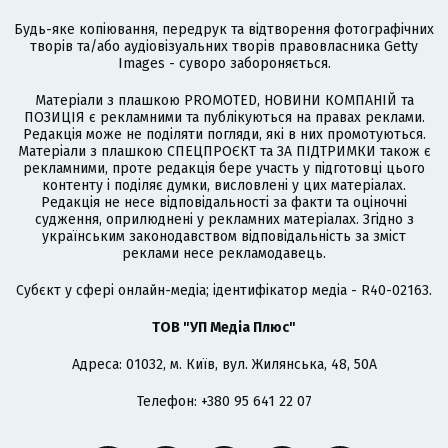
Будь-яке копіювання, передрук та відтворення фотографічних
творів та/або аудіовізуальних творів правовласника Getty
Images - суворо забороняється.
Матеріали з плашкою PROMOTED, НОВИНИ КОМПАНІЙ та
ПОЗИЦІЯ є рекламними та публікуються на правах реклами.
Редакція може не поділяти погляди, які в них промотуються.
Матеріали з плашкою СПЕЦПРОЄКТ та ЗА ПІДТРИМКИ також є
рекламними, проте редакція бере участь у підготовці цього
контенту і поділяє думки, висловлені у цих матеріалах.
Редакція не несе відповідальності за факти та оціночні
судження, оприлюднені у рекламних матеріалах. Згідно з
українським законодавством відповідальність за зміст
реклами несе рекламодавець.
Cубєкт у сфері онлайн-медіа; ідентифікатор медіа - R40-02163.
ТОВ "УП Медіа Плюс"
Адреса: 01032, м. Київ, вул. Жилянська, 48, 50А
Телефон: +380 95 641 22 07