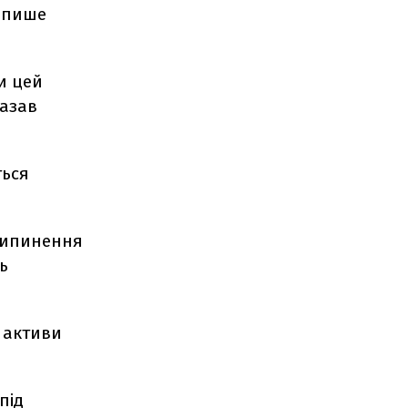
, пише
и цей
казав
ться
припинення
ь
, активи
під