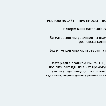
РЕКЛАМА НА САЙТІ
ПРО ПРОЄКТ
ПО
Використання матеріалів с
Всі матеріали, які розміщені на цьо
розповсюдженню в
Будь-яке копіювання, передрук та 
Матеріали з плашкою PROMOTED, 
поділяти погляди, які в них промо
участь у підготовці цього контенту
судження, оприлюднені у рекламних м