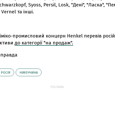
warzkopf, Syoss, Persil, Losk, "Дені", "Ласка", "Пе
Vernel та інші.
іміко-промисловий концерн Henkel перевів російс
активи
до категорії "на продаж".
 правда
РОСІЯ
НІМЕЧЧИНА
РЕКЛАМА: