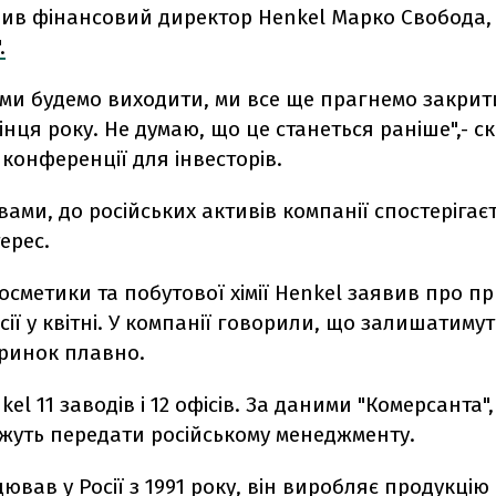
вив фінансовий директор Henkel Марко Свобода
.
 ми будемо виходити, ми все ще прагнемо закрит
інця року. Не думаю, що це станеться раніше",- с
конференції для інвесторів.
вами, до російських активів компанії спостерігає
ерес.
сметики та побутової хімії Henkel заявив про 
сії у квітні. У компанії говорили, що залишатимут
 ринок плавно.
nkel 11 заводів і 12 офісів. За даними "Комерсанта"
ожуть передати російському менеджменту.
ював у Росії з 1991 року, він виробляє продукцію 