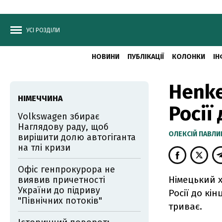
УСІ РОЗДІЛИ
НОВИНИ
ПУБЛІКАЦІЇ
КОЛОНКИ
ІН
Henke
НІМЕЧЧИНА
Росії
Volkswagen збирає
Наглядову раду, щоб
ОЛЕКСІЙ ПАВЛ
вирішити долю автогіганта
на тлі кризи
Офіс генпрокурора не
Німецький
виявив причетності
України до підриву
Росії до кін
"Північних потоків"
триває.