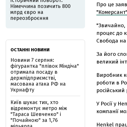
Історичний поворот:
Про це зая
Німеччина позичить 800
"Комерсант"
млрд євро на
переозброєння
"Звичайно,
процес до к
Свобода на 
ОСТАННІ НОВИНИ
За його сло
Новини 7 серпня:
великий інт
фігурантка "плівок Міндіча"
отримала посаду в
Виробник ко
держпідприємстві,
роботи в Ро
масована атака РФ на
Укрнафту
російський
Київ шукає тих, хто
У Росії у He
відремонтує метро між
компанії м
"Тараса Шевченко" і
"Почайною" за 1,76
Henkel прац
мільярда