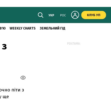
КЛУБ УП
УКР
РОС
В'Ю
WEEKLY CHARTS
ЗЕМЕЛЬНИЙ ГІД
 з
РЕКЛАМА:
чно піти з
су ще