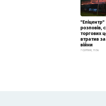
"Епіцентр"
розповів, 
торгових ц
втратив за
війни
7 СЕРПНЯ, 11:56