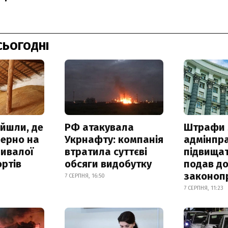
СЬОГОДНІ
айшли, де
РФ атакувала
Штрафи 
зерно на
Укрнафту: компанія
адмінпр
ривалої
втратила суттєві
підвищат
ртів
обсяги видобутку
подав до
законоп
7 СЕРПНЯ, 16:50
7 СЕРПНЯ, 11:23