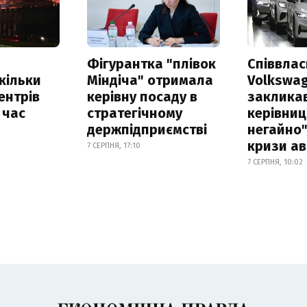
Фігурантка "плівок
Співвла
скільки
Міндіча" отримала
Volkswa
ентрів
керівну посаду в
заклика
 час
стратегічному
керівниц
держпідприємстві
негайно"
кризи ав
7 СЕРПНЯ, 17:10
7 СЕРПНЯ, 10:02