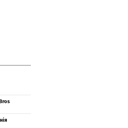
Bros
нія