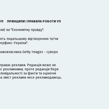
УП
ПРИНЦИПИ І ПРАВИЛА РОБОТИ УП
я) на "Економічну правду".
гають подальшому відтворенню та/чи
терфакс-Україна".
равовласника Getty Images - суворо
равах реклами. Редакція може не
 є рекламними, проте редакція бере
дповідальності за факти та оціночні
за зміст реклами несе рекламодавець.