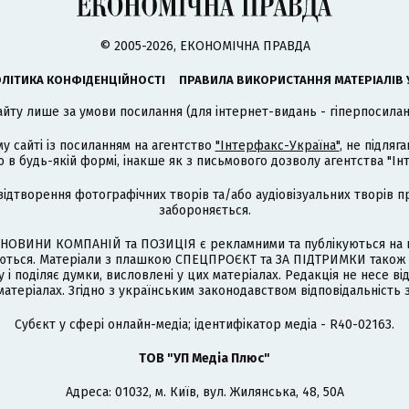
© 2005-2026, ЕКОНОМІЧНА ПРАВДА
ЛІТИКА КОНФІДЕНЦІЙНОСТІ
ПРАВИЛА ВИКОРИСТАННЯ МАТЕРІАЛІВ 
айту лише за умови посилання (для інтернет-видань - гіперпосиланн
му сайті із посиланням на агентство
"Інтерфакс-Україна"
, не підля
 будь-якій формі, інакше як з письмового дозволу агентства "Ін
відтворення фотографічних творів та/або аудіовізуальних творів п
забороняється.
НОВИНИ КОМПАНІЙ та ПОЗИЦІЯ є рекламними та публікуються на п
туються. Матеріали з плашкою СПЕЦПРОЄКТ та ЗА ПІДТРИМКИ також
 і поділяє думки, висловлені у цих матеріалах. Редакція не несе ві
атеріалах. Згідно з українським законодавством відповідальність 
Cубєкт у сфері онлайн-медіа; ідентифікатор медіа - R40-02163.
ТОВ "УП Медіа Плюс"
Адреса: 01032, м. Київ, вул. Жилянська, 48, 50А