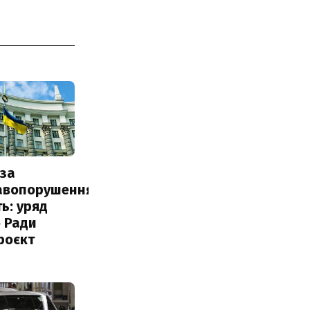
за
авопорушення
ь: уряд
 Ради
роєкт