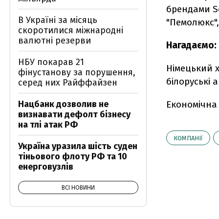
брендами Sch
В Україні за місяць
"Пемолюкс", 
скоротилися міжнародні
валютні резерви
Нагадаємо:
НБУ покарав 21
Німецький х
фінустанову за порушення,
білоруські 
серед них Райффайзен
Нацбанк дозволив не
Економічна
визнавати дефолт бізнесу
на тлі атак РФ
КОМПАНІЇ
Україна уразила шість суден
тіньового флоту РФ та 10
енерговузлів
ВСІ НОВИНИ