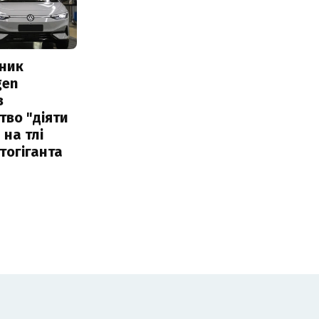
сник
gen
в
тво "діяти
 на тлі
тогіганта