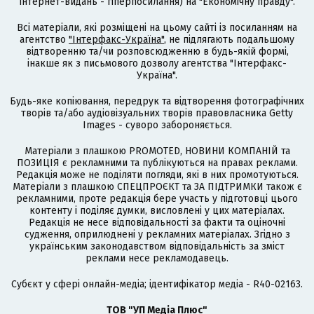
інтернет-видань - гіперпосилання) на "Економічну правду".
Всі матеріали, які розміщені на цьому сайті із посиланням на
агентство
"Інтерфакс-Україна"
, не підлягають подальшому
відтворенню та/чи розповсюдженню в будь-якій формі,
інакше як з письмового дозволу агентства "Інтерфакс-
Україна".
Будь-яке копіювання, передрук та відтворення фотографічних
творів та/або аудіовізуальних творів правовласника Getty
Images - суворо забороняється.
Матеріали з плашкою PROMOTED, НОВИНИ КОМПАНІЙ та
ПОЗИЦІЯ є рекламними та публікуються на правах реклами.
Редакція може не поділяти погляди, які в них промотуються.
Матеріали з плашкою СПЕЦПРОЄКТ та ЗА ПІДТРИМКИ також є
рекламними, проте редакція бере участь у підготовці цього
контенту і поділяє думки, висловлені у цих матеріалах.
Редакція не несе відповідальності за факти та оціночні
судження, оприлюднені у рекламних матеріалах. Згідно з
українським законодавством відповідальність за зміст
реклами несе рекламодавець.
Cубєкт у сфері онлайн-медіа; ідентифікатор медіа - R40-02163.
ТОВ "УП Медіа Плюс"