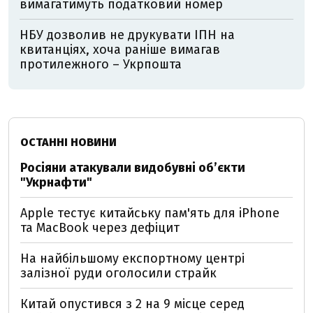
вимагатимуть податковий номер
НБУ дозволив не друкувати ІПН на
квитанціях, хоча раніше вимагав
протилежного – Укрпошта
ОСТАННІ НОВИНИ
Росіяни атакували видобувні обʼєкти
"Укрнафти"
Apple тестує китайську пам'ять для iPhone
та MacBook через дефіцит
На найбільшому експортному центрі
залізної руди оголосили страйк
Китай опустився з 2 на 9 місце серед