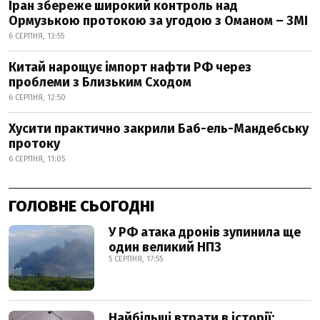
Іран збереже широкий контроль над
Ормузькою протокою за угодою з Оманом – ЗМІ
6 СЕРПНЯ, 13:55
Китай нарощує імпорт нафти РФ через
проблеми з Близьким Сходом
6 СЕРПНЯ, 12:50
Хусити практично закрили Баб-ель-Мандебську
протоку
6 СЕРПНЯ, 11:05
ГОЛОВНЕ СЬОГОДНІ
У РФ атака дронів зупинила ще
один великий НПЗ
5 СЕРПНЯ, 17:55
Найбільші втрати в історії: