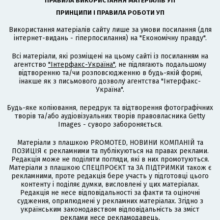
ПРАВИЛА ВИКОРИСТАННЯ МАТЕРІАЛІВ УП
ПРИНЦИПИ І ПРАВИЛА РОБОТИ УП
Використання матеріалів сайту лише за умови посилання (для
інтернет-видань - гіперпосилання) на "Економічну правду".
Всі матеріали, які розміщені на цьому сайті із посиланням на
агентство
"Інтерфакс-Україна"
, не підлягають подальшому
відтворенню та/чи розповсюдженню в будь-якій формі,
інакше як з письмового дозволу агентства "Інтерфакс-
Україна".
Будь-яке копіювання, передрук та відтворення фотографічних
творів та/або аудіовізуальних творів правовласника Getty
Images - суворо забороняється.
Матеріали з плашкою PROMOTED, НОВИНИ КОМПАНІЙ та
ПОЗИЦІЯ є рекламними та публікуються на правах реклами.
Редакція може не поділяти погляди, які в них промотуються.
Матеріали з плашкою СПЕЦПРОЄКТ та ЗА ПІДТРИМКИ також є
рекламними, проте редакція бере участь у підготовці цього
контенту і поділяє думки, висловлені у цих матеріалах.
Редакція не несе відповідальності за факти та оціночні
судження, оприлюднені у рекламних матеріалах. Згідно з
українським законодавством відповідальність за зміст
реклами несе рекламодавець.