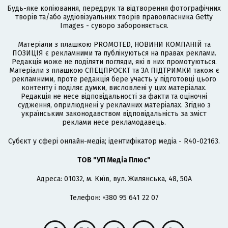
Будь-яке копіювання, передрук та відтворення фотографічних
творів та/або аудіовізуальних творів правовласника Getty
Images - суворо забороняється.
Матеріали з плашкою PROMOTED, НОВИНИ КОМПАНІЙ та
ПОЗИЦІЯ є рекламними та публікуються на правах реклами.
Редакція може не поділяти погляди, які в них промотуються.
Матеріали з плашкою СПЕЦПРОЄКТ та ЗА ПІДТРИМКИ також є
рекламними, проте редакція бере участь у підготовці цього
контенту і поділяє думки, висловлені у цих матеріалах.
Редакція не несе відповідальності за факти та оціночні
судження, оприлюднені у рекламних матеріалах. Згідно з
українським законодавством відповідальність за зміст
реклами несе рекламодавець.
Cубєкт у сфері онлайн-медіа; ідентифікатор медіа - R40-02163.
ТОВ "УП Медіа Плюс"
Адреса: 01032, м. Київ, вул. Жилянська, 48, 50А
Телефон: +380 95 641 22 07