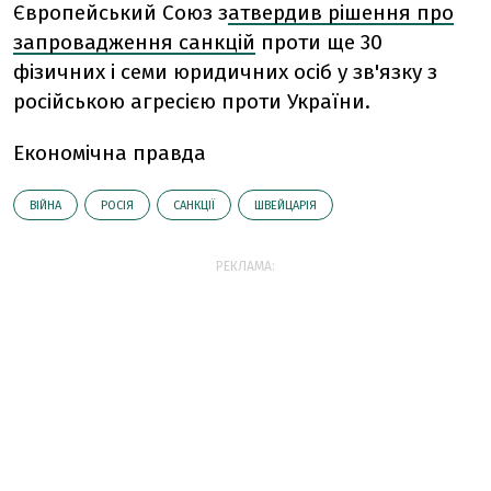
Європейський Союз з
атвердив рішення про
запровадження санкцій
проти ще 30
фізичних і семи юридичних осіб у зв'язку з
російською агресією проти України.
Економічна правда
ВІЙНА
РОСІЯ
САНКЦІЇ
ШВЕЙЦАРІЯ
РЕКЛАМА: