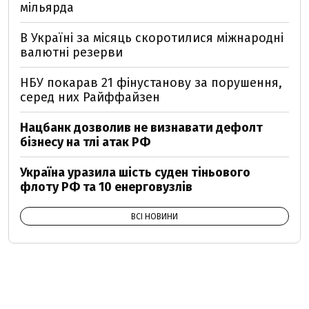
мільярда
В Україні за місяць скоротилися міжнародні
валютні резерви
НБУ покарав 21 фінустанову за порушення,
серед них Райффайзен
Нацбанк дозволив не визнавати дефолт
бізнесу на тлі атак РФ
Україна уразила шість суден тіньового
флоту РФ та 10 енерговузлів
ВСІ НОВИНИ