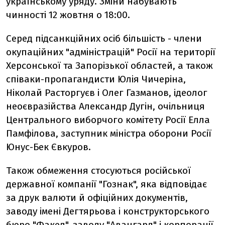
українському уряду. Зміни набувають
чинності 12 жовтня о 18:00.
Серед підсанкційних осіб більшість - члени
окупаційних "адміністрацій" Росії на території
Херсонської та Запорізької областей, а також
співаки-пропагандисти Юлія Чичеріна,
Ніколай Расторгуєв і Олег Газманов, ідеолог
неоєвразійства Александр Дугін, очільниця
Центрального виборчого комітету Росії Елла
Памфілова, заступник міністра оборони Росії
Юнус-Бек Євкуров.
Також обмеження стосуються російської
державної компанії "Гознак", яка відповідає
за друк валюти й офіційних документів,
заводу імені Дегтярьова і конструкторського
бюро "Факел", заводу "Авангард" і корпорації