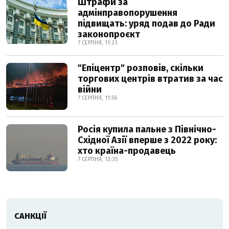
Штрафи за
адмінправопорушення
підвищать: уряд подав до Ради
законопроєкт
7 СЕРПНЯ, 11:23
"Епіцентр" розповів, скільки
торгових центрів втратив за час
війни
7 СЕРПНЯ, 11:56
Росія купила пальне з Північно-
Східної Азії вперше з 2022 року:
хто країна-продавець
7 СЕРПНЯ, 13:35
САНКЦІЇ