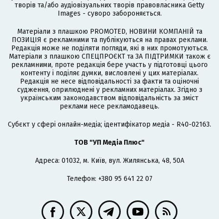
творів та/або аудіовізуальних творів правовласника Getty
Images - суворо забороняється.
Матеріали з плашкою PROMOTED, НОВИНИ КОМПАНІЙ та
ПОЗИЦІЯ є рекламними та публікуються на правах реклами.
Редакція може не поділяти погляди, які в них промотуються.
Матеріали з плашкою СПЕЦПРОЄКТ та ЗА ПІДТРИМКИ також є
рекламними, проте редакція бере участь у підготовці цього
контенту і поділяє думки, висловлені у цих матеріалах.
Редакція не несе відповідальності за факти та оціночні
судження, оприлюднені у рекламних матеріалах. Згідно з
українським законодавством відповідальність за зміст
реклами несе рекламодавець.
Cубєкт у сфері онлайн-медіа; ідентифікатор медіа - R40-02163.
ТОВ "УП Медіа Плюс"
Адреса: 01032, м. Київ, вул. Жилянська, 48, 50А
Телефон: +380 95 641 22 07