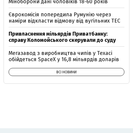
Міноборони дані чоловіків 18-60 років
Єврокомісія попередила Румунію через
наміри відкласти відмову від вугільних ТЕС
Привласнення мільярдів Приватбанку:
справу Коломойського скерували до суду
Мегазавод з виробництва чипів у Техасі
обійдеться SpaceX у 16,8 мільярдів доларів
ВСІ НОВИНИ