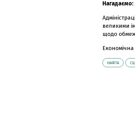
Нагадаємо:
Адміністра
великими і
щодо обмеж
Економічна
НАФТА
С