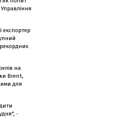
і як попит
 Управління
і експортер
купний
 рекордних
релів на
ки Brent,
вими для
дити
дня", -