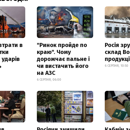
втрати в
"Ринок пройде по
Росія зр
итки
краю". Чому
склад Bo
 ударів
дорожчає пальне і
продукц
ь
чи вистачить його
6 СЕРПНЯ, 10:50
на АЗС
6 СЕРПНЯ, 06:00
ив
Росіяни знищили
Кабмін з