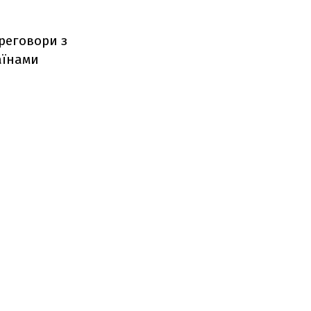
реговори з
аїнами