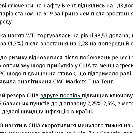
еві ф'ючерси на нафту Brent піднялись на 1,13 дол
оларів станом на 6:19 за Гринвічем після зростання
реду
а нафта WTI торгувалась на рівні 98,53 долара,
ра (1,3%) після зростання на 2,28 на попередній се
до ризику відновилися після побоювань рецесії
 оптимізму щодо прибутків у США та менш агрес
РС щодо підвищення ставок, що підтримало ралі
аявила аналітикиня CMC Markets Тіна Тенг.
ий резерв США
вдруге поспіль
підвищив ключову
5 базисних пунктів до діапазону 2,25%-2,5%, з ме
дедалі швидшу інфляцію в країні.
ої нафти в США скоротилися минулого тижня на 