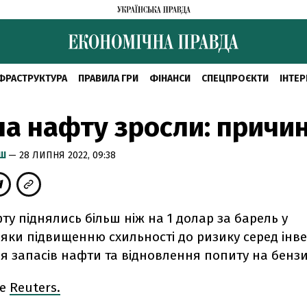
ФРАСТРУКТУРА
ПРАВИЛА ГРИ
ФІНАНСИ
СПЕЦПРОЄКТИ
ІНТЕР
на нафту зросли: причи
ИШ
— 28 ЛИПНЯ 2022, 09:38
ту піднялись більш ніж на 1 долар за барель у
яки підвищенню схильності до ризику серед інве
я запасів нафти та відновлення попиту на бензи
ше
Reuters.