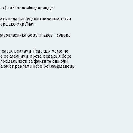
я) на "Економічну правду".
гають подальшому відтворенню та/чи
терфакс-Україна".
равовласника Getty Images - суворо
равах реклами. Редакція може не
 є рекламними, проте редакція бере
дповідальності за факти та оціночні
за зміст реклами несе рекламодавець.