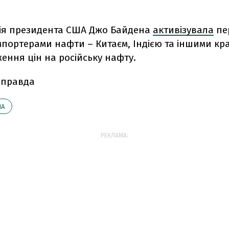
ція президента США Джо Байдена
активізувала
пе
мпортерами нафти – Китаєм, Індією та іншими кр
ення цін на російську нафту.
 правда
ША
РЕКЛАМА: