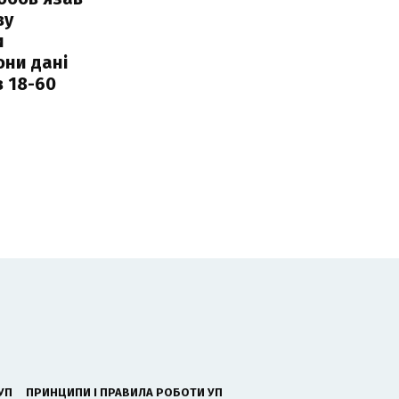
ву
и
они дані
в 18-60
УП
ПРИНЦИПИ І ПРАВИЛА РОБОТИ УП