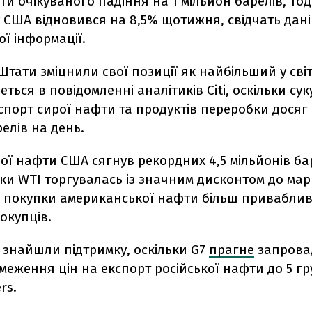
ти очікуваного падіння на 1 мільйон барелів, тод
 США відновився на 8,5% щотижня, свідчать дані
ї інформації.
Штати зміцнили свої позиції як найбільший у світ
деться в повідомленні аналітиків Citi, оскільки су
спорт сирої нафти та продуктів переробки досяг
релів на день.
ої нафти США сягнув рекордних 4,5 мільйонів ба
ьки WTI торгувалась із значним дисконтом до мар
 покупки американської нафти більш привабли
окупців.
 знайшли підтримку, оскільки G7
прагне
запрова
меження цін на експорт російської нафти до 5 гру
rs.