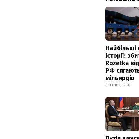
Найбільші 
історії: зб
Rozetka від
РФ сягают
мільярдів
6 СЕРПНЯ, 12:10
Путін змус