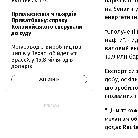
вугільних ТЕС
барелів про
на бензин у
Привласнення мільярдів
енергетично
Приватбанку: справу
Коломойського скерували
"Сполучені 
до суду
нафти", - й
Мегазавод з виробництва
валовий ек
чипів у Техасі обійдеться
10,9 млн ба
SpaceX у 16,8 мільярдів
доларів
Експорт сир
добу, оскіл
ВСІ НОВИНИ
що зробило
іноземних п
РЕКЛАМА:
"Ціни також
механізм об
додає Reute