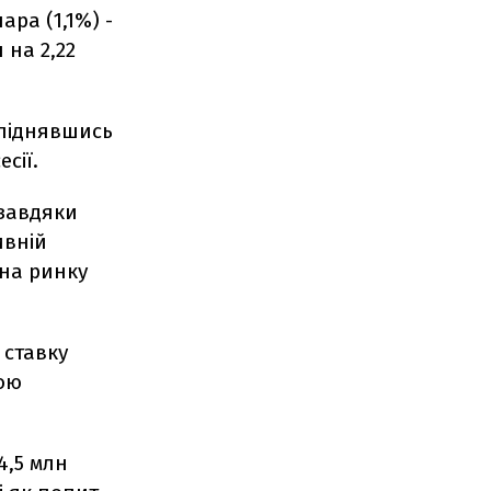
ара (1,1%) -
 на 2,22
 піднявшись
сії.
 завдяки
ивній
 на ринку
 ставку
тою
4,5 млн