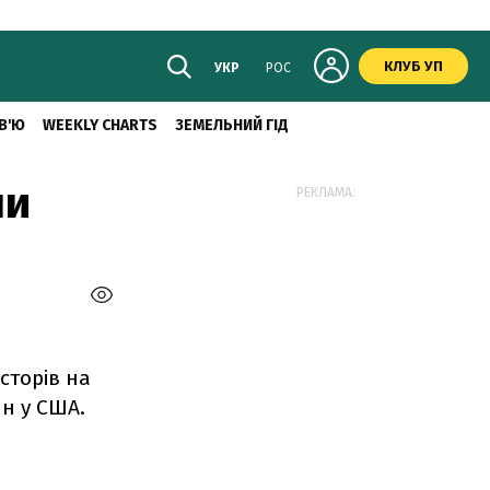
КЛУБ УП
УКР
РОС
В'Ю
WEEKLY CHARTS
ЗЕМЕЛЬНИЙ ГІД
ни
РЕКЛАМА:
сторів на
н у США.