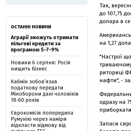
Так, вересн
до 107,75 д
долара в се
ОСТАННІ НОВИНИ
Американськ
Аграрії зможуть отримати
на 1,27 дола
пільгові кредити за
програмою 5-7-9%
"Настрої що
Новини 6 серпня: Росія
триваючому
нищить бізнес
риториці Ф
нафти", - з
Кабмін зобовʼязав
податкову передати
Міноборони дані чоловіків
Федеральн
18-60 років
одразу на 7
приборкати 
Єврокомісія попередила
Румунію через наміри
Запаси сир
відкласти відмову від