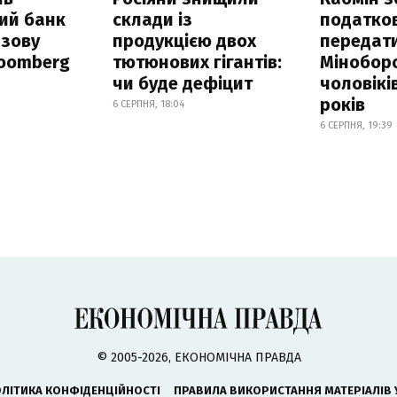
ий банк
склади із
податко
азову
продукцією двох
передат
loomberg
тютюнових гігантів:
Мінобор
чи буде дефіцит
чоловікі
років
6 СЕРПНЯ, 18:04
6 СЕРПНЯ, 19:39
© 2005-2026, ЕКОНОМІЧНА ПРАВДА
ЛІТИКА КОНФІДЕНЦІЙНОСТІ
ПРАВИЛА ВИКОРИСТАННЯ МАТЕРІАЛІВ 