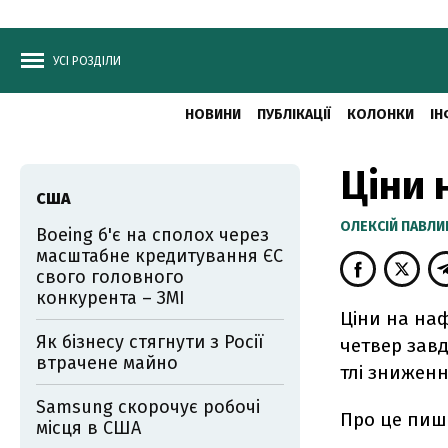
УСІ РОЗДІЛИ
НОВИНИ
ПУБЛІКАЦІЇ
КОЛОНКИ
ІН
Ціни 
США
ОЛЕКСІЙ ПАВЛ
Boeing б'є на сполох через
масштабне кредитування ЄС
свого головного
конкурента – ЗМІ
Ціни на наф
Як бізнесу стягнути з Росії
четвер завд
втрачене майно
тлі зниженн
Samsung скорочує робочі
Про це пи
місця в США