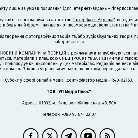
айту лише за умови посилання (для інтернет-видань - гіперпосиланн
му сайті із посиланням на агентство
"Інтерфакс-Україна"
, не підля
 будь-якій формі, інакше як з письмового дозволу агентства "Ін
відтворення фотографічних творів та/або аудіовізуальних творів п
забороняється.
НОВИНИ КОМПАНІЙ та ПОЗИЦІЯ є рекламними та публікуються на п
туються. Матеріали з плашкою СПЕЦПРОЄКТ та ЗА ПІДТРИМКИ також
 і поділяє думки, висловлені у цих матеріалах. Редакція не несе ві
атеріалах. Згідно з українським законодавством відповідальність 
Cубєкт у сфері онлайн-медіа; ідентифікатор медіа - R40-02163.
ТОВ "УП Медіа Плюс"
Адреса: 01032, м. Київ, вул. Жилянська, 48, 50А
Телефон: +380 95 641 22 07