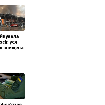
уйнувала
sch: уся
ія знищена
обовʼязав