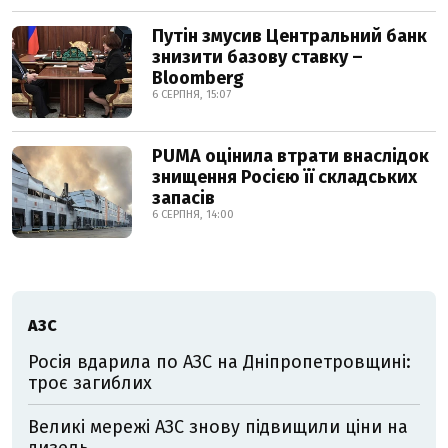
Путін змусив Центральний банк
знизити базову ставку –
Bloomberg
6 СЕРПНЯ, 15:07
PUMA оцінила втрати внаслідок
знищення Росією її складських
запасів
6 СЕРПНЯ, 14:00
АЗС
Росія вдарила по АЗС на Дніпропетровщині:
троє загиблих
Великі мережі АЗС знову підвищили ціни на
дизель