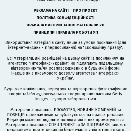
РЕКЛАМА НА САЙТІ
ПРО ПРОЄКТ
ПОЛІТИКА КОНФІДЕНЦІЙНОСТІ
ПРАВИЛА ВИКОРИСТАННЯ МАТЕРІАЛІВ УП
ПРИНЦИПИ І ПРАВИЛА РОБОТИ УП
Використання матеріалів сайту лише за умови посилання (для
інтернет-видань - гіперпосилання) на "Економічну правду".
Всі матеріали, які розміщені на цьому сайті із посиланням на
агентство
"Інтерфакс-Україна"
, не підлягають подальшому
відтворенню та/чи розповсюдженню в будь-якій формі,
інакше як з письмового дозволу агентства "Інтерфакс-
Україна".
Будь-яке копіювання, передрук та відтворення фотографічних
творів та/або аудіовізуальних творів правовласника Getty
Images - суворо забороняється.
Матеріали з плашкою PROMOTED, НОВИНИ КОМПАНІЙ та
ПОЗИЦІЯ є рекламними та публікуються на правах реклами.
Редакція може не поділяти погляди, які в них промотуються.
Матеріали з плашкою СПЕЦПРОЄКТ та ЗА ПІДТРИМКИ також є
рекламними, проте редакція бере участь у підготовці цього