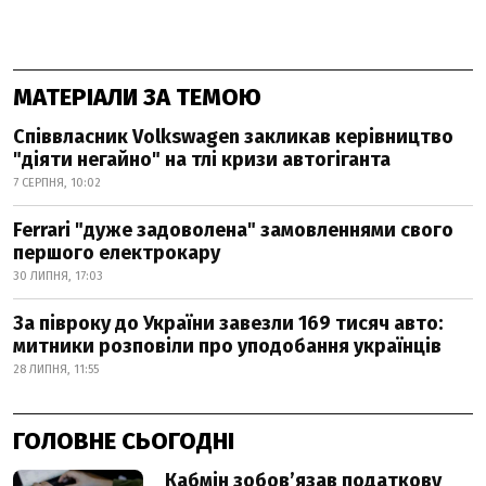
МАТЕРІАЛИ ЗА ТЕМОЮ
Співвласник Volkswagen закликав керівництво
"діяти негайно" на тлі кризи автогіганта
7 СЕРПНЯ, 10:02
Ferrari "дуже задоволена" замовленнями свого
першого електрокару
30 ЛИПНЯ, 17:03
За півроку до України завезли 169 тисяч авто:
митники розповіли про уподобання українців
28 ЛИПНЯ, 11:55
ГОЛОВНЕ СЬОГОДНІ
Кабмін зобовʼязав податкову