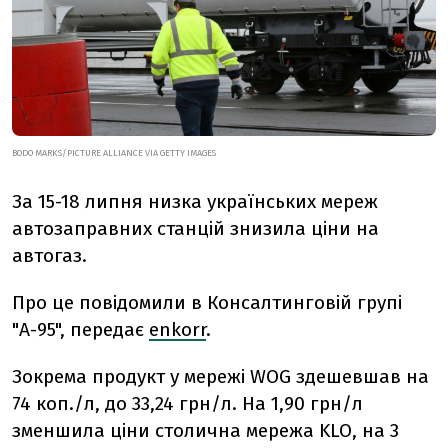
BODO MARKS/PICTURE ALLIANCE VIA GETTY IMAGES
За 15-18 липня низка українських мереж
автозаправних станцій знизила ціни на
автогаз.
Про це повідомили в Консалтинговій групі
"А-95", передає
enkorr
.
Зокрема продукт у мережі WOG здешевшав на
74 коп./л, до 33,24 грн/л. На 1,90 грн/л
зменшила ціни столична мережа KLO, на 3