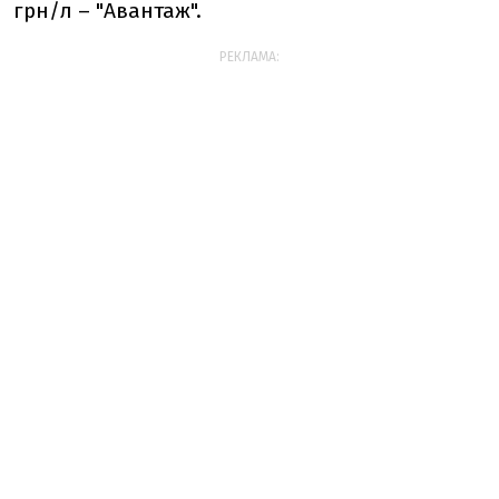
грн/л – "Авантаж".
РЕКЛАМА: