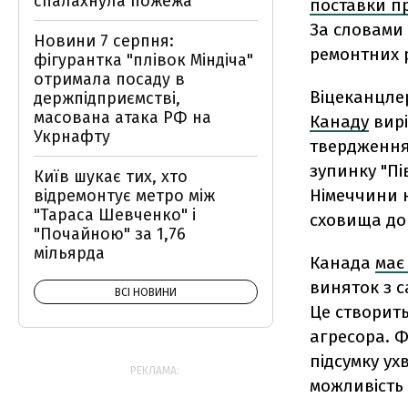
спалахнула пожежа
поставки пр
За словами 
Новини 7 серпня:
ремонтних р
фігурантка "плівок Міндіча"
отримала посаду в
Віцеканцлер
держпідприємстві,
масована атака РФ на
Канаду
вирі
Укрнафту
твердженням
зупинку "Пі
Київ шукає тих, хто
Німеччини 
відремонтує метро між
"Тараса Шевченко" і
сховища до
"Почайною" за 1,76
мільярда
Канада
має
виняток з с
ВСІ НОВИНИ
Це створит
агресора. 
підсумку ух
РЕКЛАМА:
можливість 