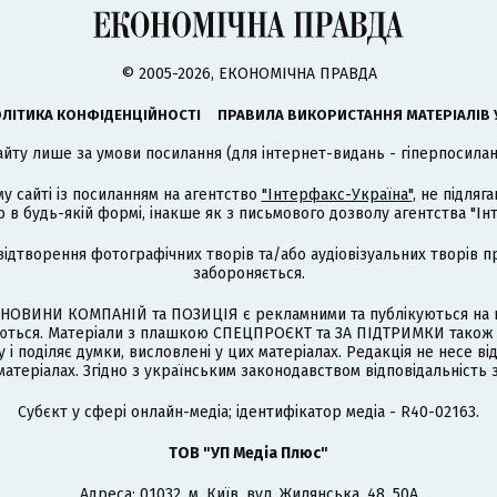
© 2005-2026, ЕКОНОМІЧНА ПРАВДА
ЛІТИКА КОНФІДЕНЦІЙНОСТІ
ПРАВИЛА ВИКОРИСТАННЯ МАТЕРІАЛІВ 
айту лише за умови посилання (для інтернет-видань - гіперпосиланн
му сайті із посиланням на агентство
"Інтерфакс-Україна"
, не підля
 будь-якій формі, інакше як з письмового дозволу агентства "Ін
відтворення фотографічних творів та/або аудіовізуальних творів п
забороняється.
НОВИНИ КОМПАНІЙ та ПОЗИЦІЯ є рекламними та публікуються на п
туються. Матеріали з плашкою СПЕЦПРОЄКТ та ЗА ПІДТРИМКИ також
 і поділяє думки, висловлені у цих матеріалах. Редакція не несе ві
атеріалах. Згідно з українським законодавством відповідальність 
Cубєкт у сфері онлайн-медіа; ідентифікатор медіа - R40-02163.
ТОВ "УП Медіа Плюс"
Адреса: 01032, м. Київ, вул. Жилянська, 48, 50А