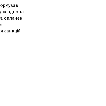
нформував
ідкладно та
та оплачені
не
я санкцій