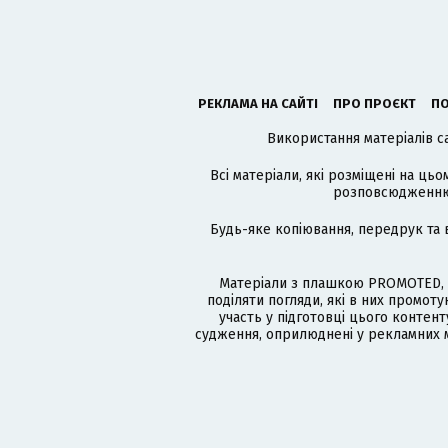
РЕКЛАМА НА САЙТІ
ПРО ПРОЄКТ
ПО
Використання матеріалів с
Всі матеріали, які розміщені на цьо
розповсюдженню в
Будь-яке копіювання, передрук та 
Матеріали з плашкою PROMOTED, 
поділяти погляди, які в них промо
участь у підготовці цього контенту
судження, оприлюднені у рекламних м