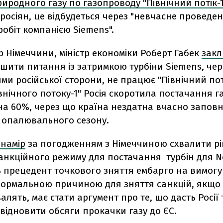
иродного газу по газопроводу "Північний потік-
росіян, це відбудеться через "невчасне проведе
обіт компанією Siemens".
 Німеччини, міністр економіки Роберт Габек
закл
шити питання із затримкою турбіни Siemens, чере
и російської сторони, не працює "Північний поті
внічного потоку-1" Росія скоротила постачання г
на 60%, через що країна нездатна вчасно заповн
 опалювального сезону.
 намір
за погодженням з Німеччиною схвалити р
анкційного режиму для постачання турбін для N
ь прецедент точкового зняття ембарго на вимог
Формальною причиною для зняття санкцій, якщо 
валять, має стати аргумент про те, що дасть Росії 
відновити обсяги прокачки газу до ЄС.