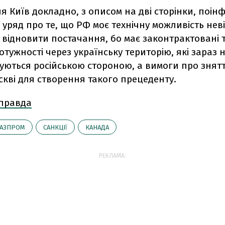
я Київ докладно, з описом на дві сторінки, поі
уряд про те, що РФ моє технічну можливість нев
відновити постачання, бо має законтрактовані 
отужності через українську територію, які зараз 
уються російською стороною, а вимоги про знятт
скві для створення такого прецеденту.
 правда
ГАЗПРОМ
САНКЦІЇ
КАНАДА
РЕКЛАМА: