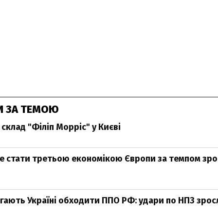
И ЗА ТЕМОЮ
склад "Філіп Морріс" у Києві
е стати третьою економікою Європи за темпом зро
ають Україні обходити ППО РФ: удари по НПЗ зросли