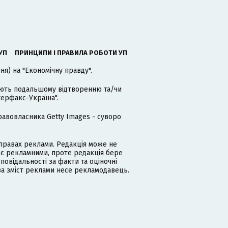
УП
ПРИНЦИПИ І ПРАВИЛА РОБОТИ УП
я) на "Економічну правду".
гають подальшому відтворенню та/чи
терфакс-Україна".
равовласника Getty Images - суворо
равах реклами. Редакція може не
 є рекламними, проте редакція бере
дповідальності за факти та оціночні
за зміст реклами несе рекламодавець.