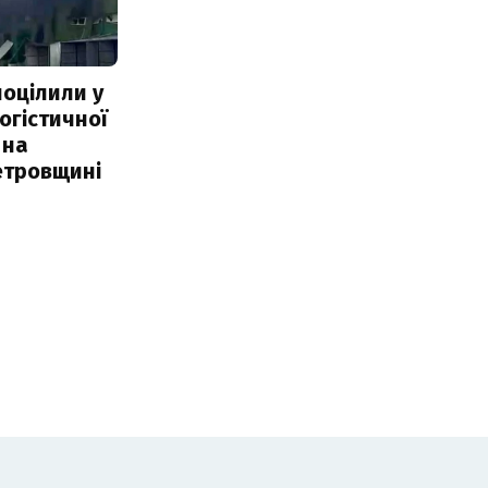
поцілили у
огістичної
 на
етровщині