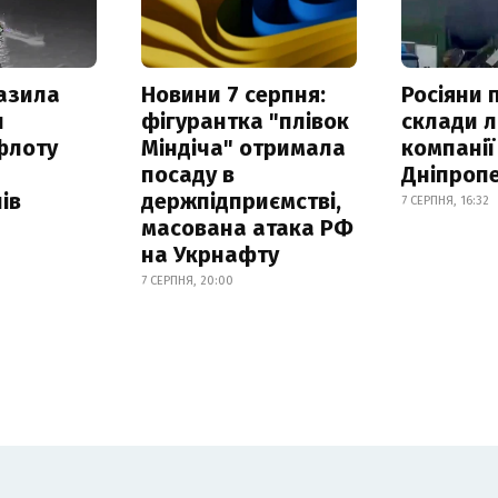
азила
Новини 7 серпня:
Росіяни 
н
фігурантка "плівок
склади л
флоту
Міндіча" отримала
компанії
посаду в
Дніпроп
ів
держпідприємстві,
7 СЕРПНЯ, 16:32
масована атака РФ
на Укрнафту
7 СЕРПНЯ, 20:00