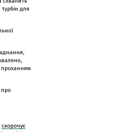
а схвалить
 турбін для
льної
ладнання,
хвалено,
з проханням
 про
о
скорочує