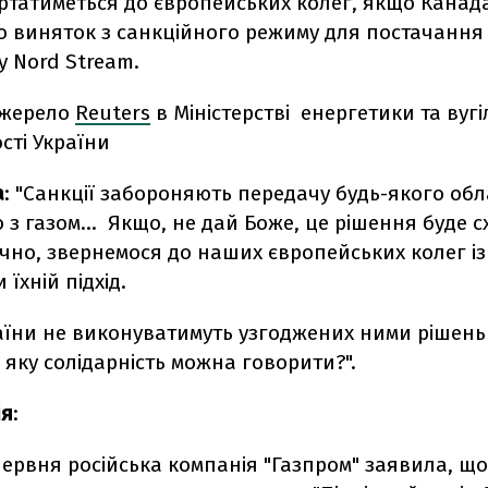
ртатиметься до європейських колег, якщо Канад
о виняток з санкційного режиму для постачання
у Nord Stream.
джерело
Reuters
в Міністерстві енергетики та вугі
сті України
а
: "Санкції забороняють передачу будь-якого об
 з газом… Якщо, не дай Боже, це рішення буде с
ечно, звернемося до наших європейських колег і
їхній підхід.
аїни не виконуватимуть узгоджених ними рішень
о яку солідарність можна говорити?".
ія
:
червня російська компанія "Газпром" заявила, щ