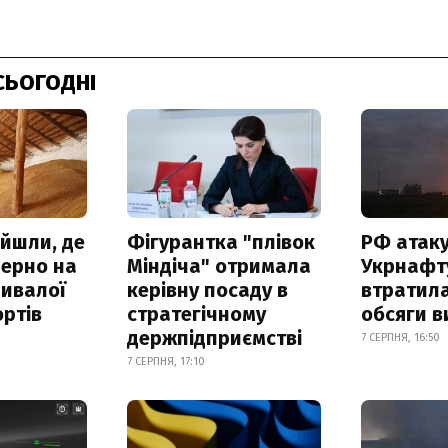
СЬОГОДНІ
айшли, де
Фігурантка "плівок
РФ атак
зерно на
Міндіча" отримала
Укрнафту
ривалої
керівну посаду в
втратила
ртів
стратегічному
обсяги в
держпідприємстві
7 СЕРПНЯ, 16:50
7 СЕРПНЯ, 17:10