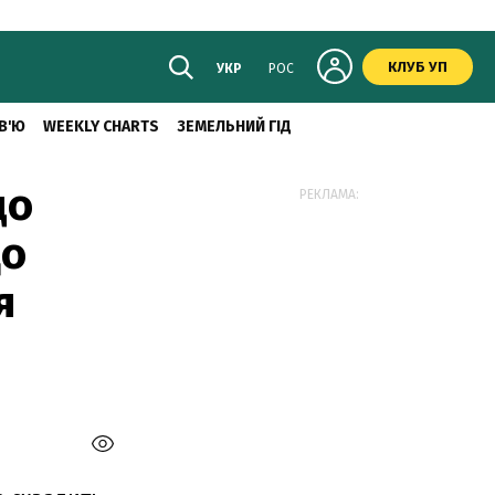
КЛУБ УП
УКР
РОС
В'Ю
WEEKLY CHARTS
ЗЕМЕЛЬНИЙ ГІД
до
РЕКЛАМА:
що
я