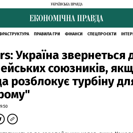
ФРАСТРУКТУРА
ПРАВИЛА ГРИ
ФІНАНСИ
СПЕЦПРОЄКТИ
ІНТЕР
rs: Україна звернеться 
ейських союзників, як
а розблокує турбіну дл
рому"
9:50