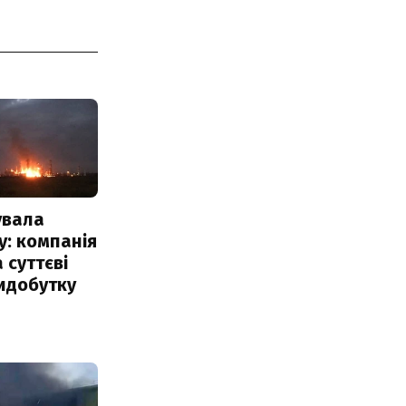
увала
: компанія
 суттєві
идобутку