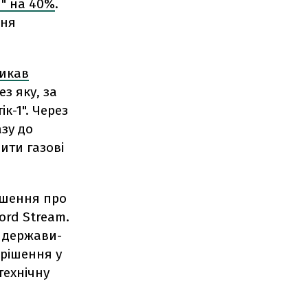
1" на 40%
.
ння
икав
з яку, за
к-1". Через
азу до
ити газові
ішення про
ord Stream.
у держави-
рішення у
технічну