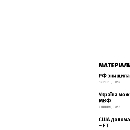
МАТЕРІАЛ
РФ знищила 
8 ЛИПНЯ, 11:55
Україна мож
МВФ
7 ЛИПНЯ, 14:58
США допомаг
– FT