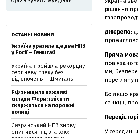
організували мундіаль
Україна зве
рішення пр
газопровод
Джерело
: 
ОСТАННІ НОВИНИ
промислово
Україна уразила ще два НПЗ
у Росії – Генштаб
Пряма мов
пов'язаного
Україна пройшла рекордну
ми, безпер
серпневу спеку без
відключень – Шмигаль
переглянути 
РФ знищила важливі
Бо якщо кр
склади Фори: клієнти
санкції, пр
скаржаться на порожні
полиці
Передістор
Сизранський НПЗ знову
У середині 
опинився під атакою: