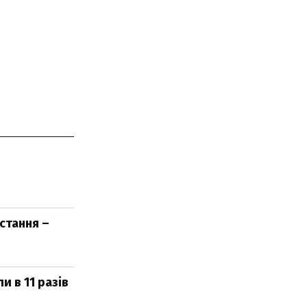
стання –
 в 11 разів