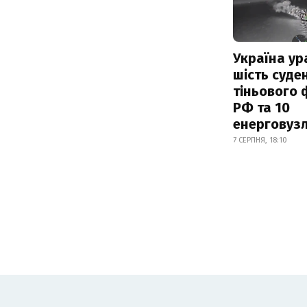
Україна ур
шість суде
тіньового 
РФ та 10
енерговузл
7 СЕРПНЯ, 18:10