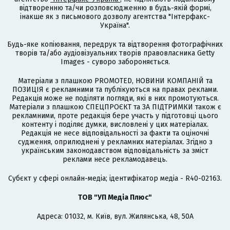
відтворенню та/чи розповсюдженню в будь-якій формі,
інакше як з письмового дозволу агентства "Інтерфакс-
Україна".
Будь-яке копіювання, передрук та відтворення фотографічних
творів та/або аудіовізуальних творів правовласника Getty
Images - суворо забороняється.
Матеріали з плашкою PROMOTED, НОВИНИ КОМПАНІЙ та
ПОЗИЦІЯ є рекламними та публікуються на правах реклами.
Редакція може не поділяти погляди, які в них промотуються.
Матеріали з плашкою СПЕЦПРОЄКТ та ЗА ПІДТРИМКИ також є
рекламними, проте редакція бере участь у підготовці цього
контенту і поділяє думки, висловлені у цих матеріалах.
Редакція не несе відповідальності за факти та оціночні
судження, оприлюднені у рекламних матеріалах. Згідно з
українським законодавством відповідальність за зміст
реклами несе рекламодавець.
Cубєкт у сфері онлайн-медіа; ідентифікатор медіа - R40-02163.
ТОВ "УП Медіа Плюс"
Адреса: 01032, м. Київ, вул. Жилянська, 48, 50А