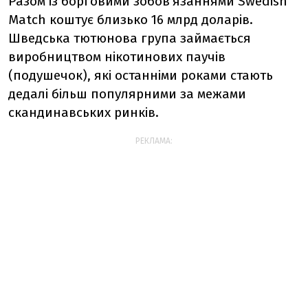
Разом із борговими зобов’язаннями Swedish
Match коштує близько 16 млрд доларів.
Шведська тютюнова група займається
виробництвом нікотинових паучів
(подушечок), які останніми роками стають
дедалі більш популярними за межами
скандинавських ринків.
РЕКЛАМА: