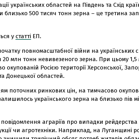
ації українських областей на Південь та Схід кра
 близько 500 тисяч тонн зерна – це третина зап
ться у
статті
ЕП.
початку повномасштабної війни на українських 
20 млн тонн невивезеного зерна. При цьому 1,5
о окупованій Росією території Херсонської, Запор
та Донецької областей.
ням поточних ринкових цін, на тимчасово окупо
залишилось українського зерна на близько пів м
 повідомлення аграріїв про випадки рейдерства 
укції чи агротехніки. Наприклад, на Луганщині р
бо знищили
трирічний
обсяг потреб жителів облас