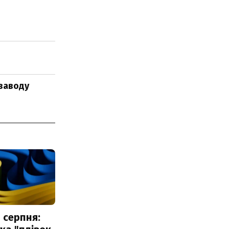
озаводу
 серпня: