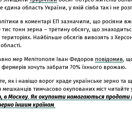
е єдина область України, у якій сівба так і не ро
літики в коментарі ЕП зазначили, що росіяни в
 тис тонн зерна – третину обсягу, що знаходитьс
територіях. Найбільше обсягів вивозять з Херс
 області.
авно мер Мелітополя Іван Федоров
повідомив
, щ
 фермерів хочуть забрати 70% їхнього врожаю.
те, як і навіщо ворог краде українське зерно та 
 мешканців тимчасово окупованих міст читайте у 
із, в Москву. Як окупанти намагаються продати
 зерно іншим країнам