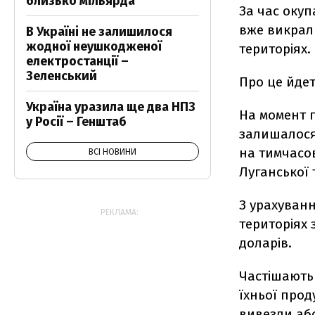
близько мільярда
За час окуп
вже викрали
В Україні не залишилося
жодної неушкодженої
територіях.
електростанції –
Зеленський
Про це йде
Україна уразила ще два НПЗ
На момент 
у Росії – Генштаб
залишалося 
на тимчасов
ВСІ НОВИНИ
Луганської 
З урахуван
РЕКЛАМА:
територіях 
доларів.
Частішають
їхньої прод
вивезли а