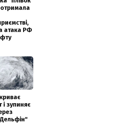
ка "плівок
 отримала
риємстві,
а атака РФ
афту
акриває
 і зупиняє
ерез
"Дельфін"