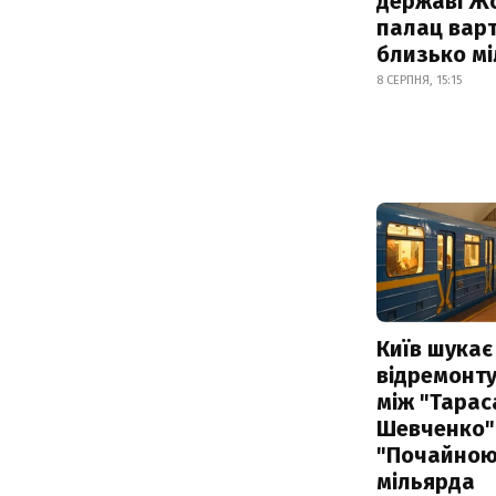
державі Ж
палац варт
близько м
8 СЕРПНЯ, 15:15
Київ шукає 
відремонту
між "Тарас
Шевченко" 
"Почайною"
мільярда