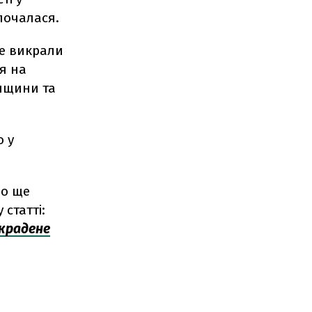
зпочалася.
же викрали
я на
онщини та
о у
що ще
статті:
 крадене