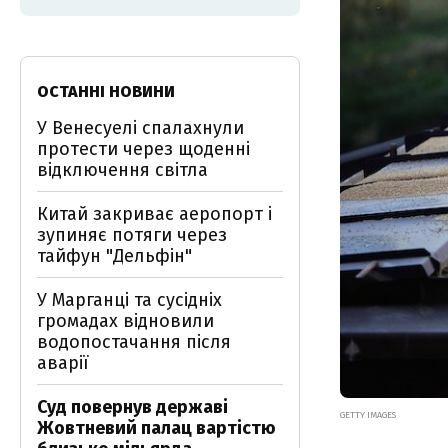
ОСТАННІ НОВИНИ
У Венесуелі спалахнули
протести через щоденні
відключення світла
Китай закриває аеропорт і
зупиняє потяги через
тайфун "Дельфін"
У Марганці та сусідніх
громадах відновили
водопостачання після
аварії
Суд повернув державі
GETTY IMAGES
Жовтневий палац вартістю