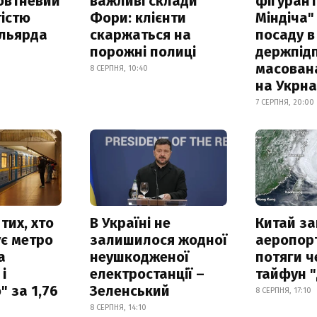
овтневий
важливі склади
фігурант
істю
Фори: клієнти
Міндіча"
ільярда
скаржаться на
посаду в
порожні полиці
держпідп
масован
8 СЕРПНЯ, 10:40
на Укрн
7 СЕРПНЯ, 20:00
тих, хто
В Україні не
Китай з
є метро
залишилося жодної
аеропорт
а
неушкодженої
потяги ч
і
електростанції –
тайфун 
 за 1,76
Зеленський
8 СЕРПНЯ, 17:10
8 СЕРПНЯ, 14:10