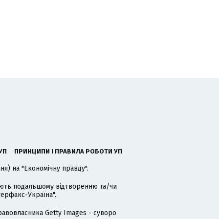
УП
ПРИНЦИПИ І ПРАВИЛА РОБОТИ УП
я) на "Економічну правду".
гають подальшому відтворенню та/чи
терфакс-Україна".
равовласника Getty Images - суворо