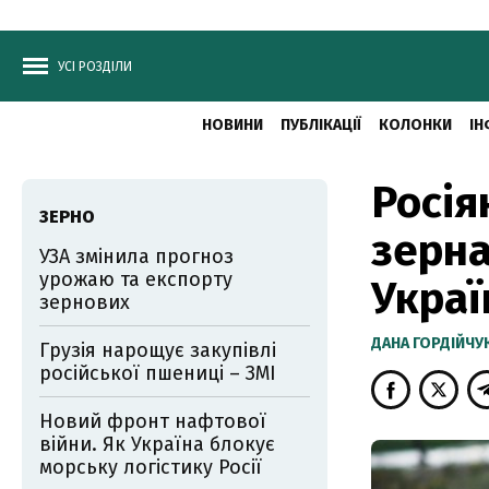
УСІ РОЗДІЛИ
НОВИНИ
ПУБЛІКАЦІЇ
КОЛОНКИ
ІН
Росія
ЗЕРНО
зерна
УЗА змінила прогноз
урожаю та експорту
Укра
зернових
ДАНА ГОРДІЙЧУ
Грузія нарощує закупівлі
російської пшениці – ЗМІ
Новий фронт нафтової
війни. Як Україна блокує
морську логістику Росії