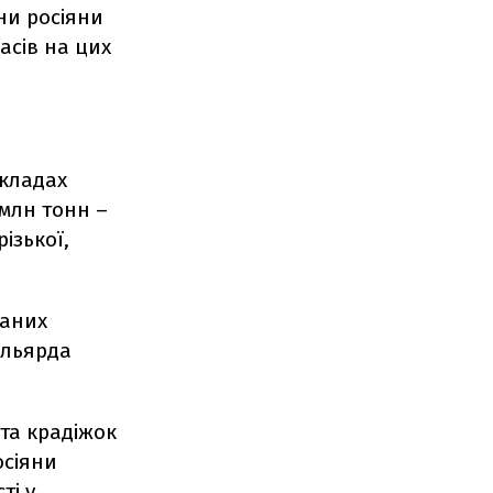
їни росіяни
асів на цих
складах
 млн тонн –
ізької,
ваних
ільярда
та крадіжок
осіяни
ті у