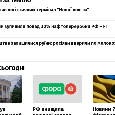
И ЗА ТЕМОЮ
вав логістичний термінал "Нової пошти"
ни зупинили понад 30% нафтопереробки РФ – FT
цтва залишилися руїни: росіяни вдарили по молок
СЬОГОДНІ
ув
РФ знищила
Новини 7