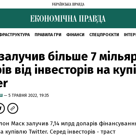
ФРАСТРУКТУРА
ПРАВИЛА ГРИ
ФІНАНСИ
СПЕЦПРОЄКТИ
ІНТЕР
залучив більше 7 мілья
ів від інвесторів на ку
er
ИШ
— 5 ТРАВНЯ 2022, 19:35
лон Маск залучив 7,14 млрд доларів фінансування
а купівлю Twitter. Серед інвесторів - траст