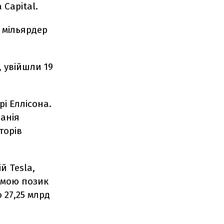
 Capital.
і мільярдер
, увійшли 19
і Еллісона.
панія
торів
й Tesla,
емою позик
 27,25 млрд