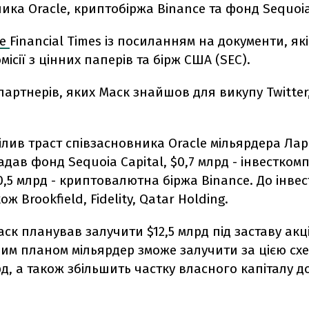
ика Oracle, криптобіржа Binance та
фонд Sequoia
ше
Financial Times із посиланням на документи, як
місії з цінних паперів та бірж США (SEC).
артнерів, яких Маск знайшов для викупу Twitter
ілив траст співзасновника Oracle мільярдера Ларр
адав фонд Sequoia Capital, $0,7 млрд - інвестком
$0,5 млрд - криптовалютна біржа Binance. До інвес
ж Brookfield, Fidelity, Qatar Holding.
ск планував залучити $12,5 млрд під заставу акці
вим планом мільярдер зможе залучити за цією сх
рд, а також збільшить частку власного капіталу до