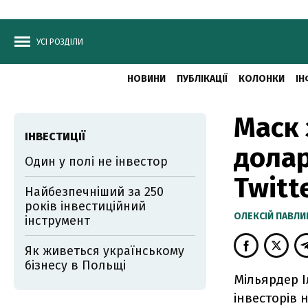
УСІ РОЗДІЛИ
НОВИНИ
ПУБЛІКАЦІЇ
КОЛОНКИ
ІН
Маск 
ІНВЕСТИЦІЇ
долар
Один у полі не інвестор
Twitt
Найбезпечніший за 250
років інвестиційний
ОЛЕКСІЙ ПАВЛ
інструмент
Як живеться українському
бізнесу в Польщі
Мільярдер І
інвесторів н