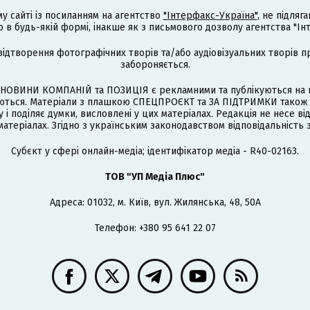
му сайті із посиланням на агентство
"Інтерфакс-Україна"
, не підля
 будь-якій формі, інакше як з письмового дозволу агентства "Ін
відтворення фотографічних творів та/або аудіовізуальних творів п
забороняється.
НОВИНИ КОМПАНІЙ та ПОЗИЦІЯ є рекламними та публікуються на п
туються. Матеріали з плашкою СПЕЦПРОЄКТ та ЗА ПІДТРИМКИ також
 і поділяє думки, висловлені у цих матеріалах. Редакція не несе ві
атеріалах. Згідно з українським законодавством відповідальність 
Cубєкт у сфері онлайн-медіа; ідентифікатор медіа - R40-02163.
ТОВ "УП Медіа Плюс"
Адреса: 01032, м. Київ, вул. Жилянська, 48, 50А
Телефон: +380 95 641 22 07