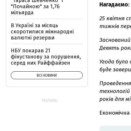
"Тараса Шевченко" і
Нагадаємо
:
"Почайною" за 1,76
мільярда
25 квітня 
В Україні за місяць
тижнів пер
скоротилися міжнародні
валютні резерви
Заснований 
Девять рок
НБУ покарав 21
фінустанову за порушення,
Угода була 
серед них Райффайзен
буде заверш
ВСІ НОВИНИ
Проведення 
технологій
років для м
РЕКЛАМА:
Економічна