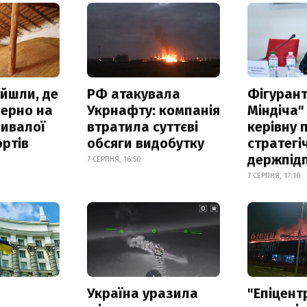
айшли, де
РФ атакувала
Фігурант
зерно на
Укрнафту: компанія
Міндіча"
ривалої
втратила суттєві
керівну 
ртів
обсяги видобутку
стратегі
держпід
7 СЕРПНЯ, 16:50
7 СЕРПНЯ, 17:10
а
Україна уразила
"Епіцент