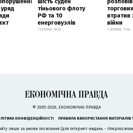
опорушення
шість суден
розповів
 уряд
тіньового флоту
торгових
ади
РФ та 10
втратив 
єкт
енерговузлів
війни
7 СЕРПНЯ, 18:10
7 СЕРПНЯ, 11:56
© 2005-2026, ЕКОНОМІЧНА ПРАВДА
ЛІТИКА КОНФІДЕНЦІЙНОСТІ
ПРАВИЛА ВИКОРИСТАННЯ МАТЕРІАЛІВ 
айту лише за умови посилання (для інтернет-видань - гіперпосиланн