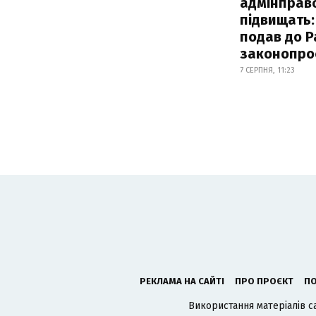
адмінправ
підвищать:
подав до Р
законопро
7 СЕРПНЯ, 11:23
РЕКЛАМА НА САЙТІ
ПРО ПРОЄКТ
ПО
Використання матеріалів с