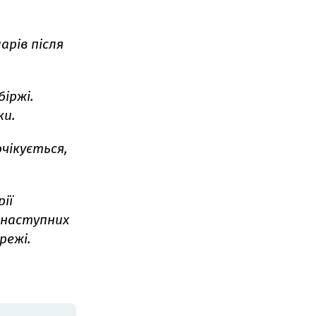
арів після
біржі.
ки.
очікується,
ії
 наступних
ережі.