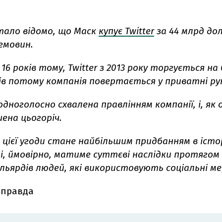
стало відомо, що Маск
купує Twitter
за 44 млрд дол
емовин.
16 років тому, Twitter з 2013 року торгується на 
ів потому компанія повертається у приватні ру
одноголосно схвалена правлінням компанії, і, як 
ена цьогоріч.
цієї угоди стане найбільшим придбанням в істор
 і, ймовірно, матиме суттєві наслідки протягом
ільярдів людей, які використовують соціальні м
 правда