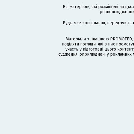
Всі матеріали, які розміщені на цьо
розповсюдженню в
Будь-яке копіювання, передрук та 
Матеріали з плашкою PROMOTED, 
поділяти погляди, які в них промо
участь у підготовці цього контенту
судження, оприлюднені у рекламних м