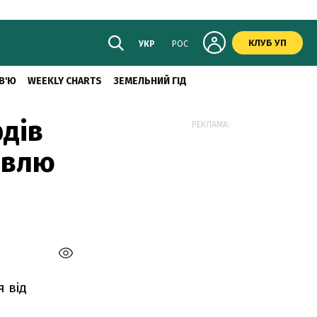
КЛУБ УП
УКР
РОС
В'Ю
WEEKLY CHARTS
ЗЕМЕЛЬНИЙ ГІД
рдів
РЕКЛАМА:
півлю
 від