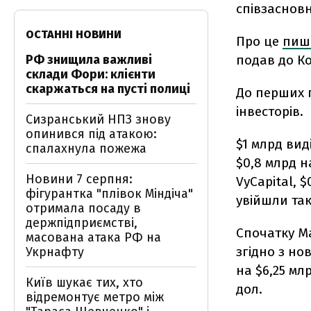
співзасновн
ОСТАННІ НОВИНИ
Про це
пи
РФ знищила важливі
подав до Ко
склади Фори: клієнти
скаржаться на пусті полиці
До перших п
інвесторів.
Сизранський НПЗ знову
опинився під атакою:
$1 млрд вид
спалахнула пожежа
$0,8 млрд н
Новини 7 серпня:
VyCapital, 
фігурантка "плівок Міндіча"
увійшли тако
отримала посаду в
держпідприємстві,
Спочатку Ма
масована атака РФ на
згідно з но
Укрнафту
на $6,25 мл
Київ шукає тих, хто
дол.
відремонтує метро між