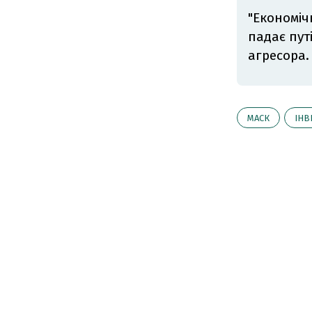
"Економіч
падає пут
агресора
МАСК
ІНВ