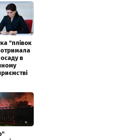
ка "плівок
 отримала
посаду в
чному
приємстві
р"