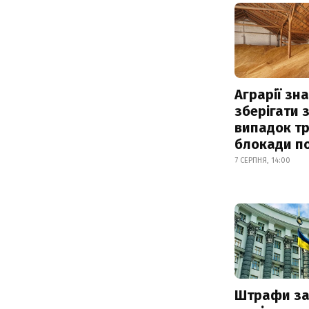
Аграрії зн
зберігати 
випадок т
блокади по
7 СЕРПНЯ, 14:00
Штрафи з