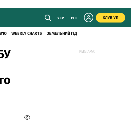
КЛУБ УП
УКР
РОС
В'Ю
WEEKLY CHARTS
ЗЕМЕЛЬНИЙ ГІД
БУ
РЕКЛАМА:
го