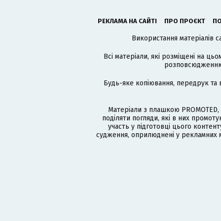
РЕКЛАМА НА САЙТІ
ПРО ПРОЄКТ
ПО
Використання матеріалів с
Всі матеріали, які розміщені на цьо
розповсюдженню в
Будь-яке копіювання, передрук та 
Матеріали з плашкою PROMOTED, 
поділяти погляди, які в них промо
участь у підготовці цього контенту
судження, оприлюднені у рекламних м