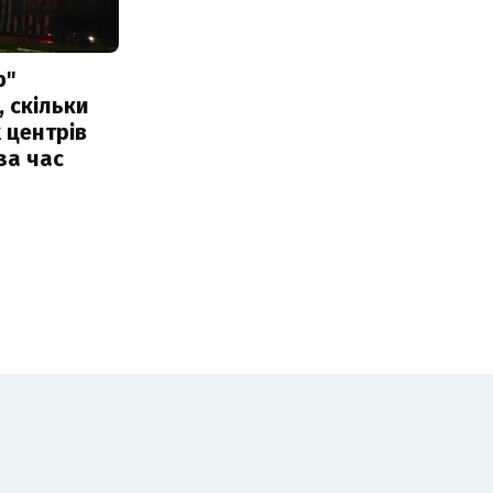
р"
, скільки
 центрів
за час