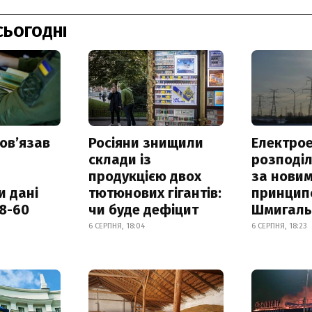
СЬОГОДНІ
овʼязав
Росіяни знищили
Електрое
склади із
розподі
продукцією двох
за нови
и дані
тютюнових гігантів:
принцип
18-60
чи буде дефіцит
Шмигал
6 СЕРПНЯ, 18:04
6 СЕРПНЯ, 18:23