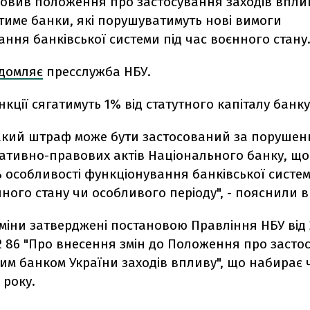
овив положення про застосування заходів впли
тиме банки, які порушуватимуть нові вимоги
ння банківської системи під час воєнного стану
ідомляє
пресслужба НБУ.
кції сягатимуть 1% від статутного капіталу банк
такий штраф може бути застосований за поруше
ативно-правових актів Національного банку, що
 особливості функціонування банківської систем
ного стану чи особливого періоду", - пояснили в
зміни затверджені постановою Правління НБУ від 
№ 86 "Про внесення змін до Положення про засто
м банком України заходів впливу", що набирає ч
 року.