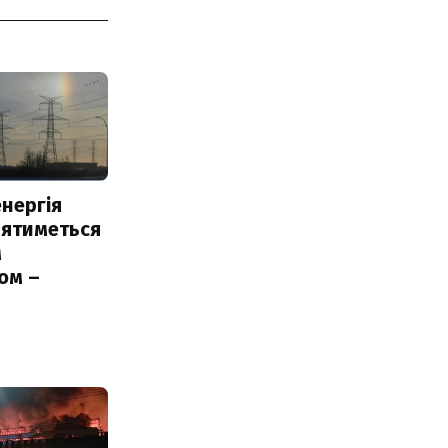
нергія
лятиметься
м
ом –
ь