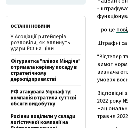
Нацбанк он
- штрафува
функціонува
ОСТАННІ НОВИНИ
Про це
пов
У Асоціації ритейлерів
розповіли, як вплинуть
Штрафні сан
удари РФ на ціни
"Відтепер 
Фігурантка "плівок Міндіча"
вимог норм
отримала керівну посаду в
визначають
стратегічному
держпідприємстві
умовах воєн
РФ атакувала Укрнафту:
Відповідні 
компанія втратила суттєві
2022 року 
обсяги видобутку
Національни
травня 2022
Росіяни поцілили у склади
логістичної компанії на