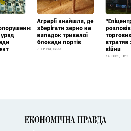
а
Аграрії знайшли, де
"Епіцент
опорушення
зберігати зерно на
розповів
 уряд
випадок тривалої
торгових
ади
блокади портів
втратив 
єкт
війни
7 СЕРПНЯ, 14:00
7 СЕРПНЯ, 11:56