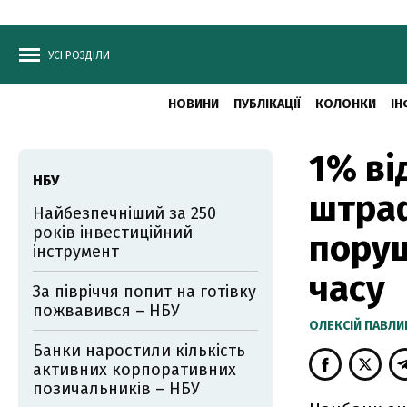
УСІ РОЗДІЛИ
НОВИНИ
ПУБЛІКАЦІЇ
КОЛОНКИ
ІН
1% ві
НБУ
штра
Найбезпечніший за 250
років інвестиційний
пору
інструмент
часу
За півріччя попит на готівку
пожвавився – НБУ
ОЛЕКСІЙ ПАВЛ
Банки наростили кількість
активних корпоративних
позичальників – НБУ