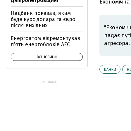
Дніпропетровщині
Економічна
Нацбанк показав, яким
буде курс долара та євро
після вихідних
"Економіч
падає пут
Енергоатом відремонтував
агресора
п’ять енергоблоків АЕС
ВСІ НОВИНИ
БАНКИ
Н
РЕКЛАМА: