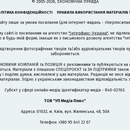
© 2005-2026, ЕКОНОМІЧНА ПРАВДА
ЛІТИКА КОНФІДЕНЦІЙНОСТІ
ПРАВИЛА ВИКОРИСТАННЯ МАТЕРІАЛІВ 
айту лише за умови посилання (для інтернет-видань - гіперпосиланн
му сайті із посиланням на агентство
"Інтерфакс-Україна"
, не підля
 будь-якій формі, інакше як з письмового дозволу агентства "Ін
відтворення фотографічних творів та/або аудіовізуальних творів п
забороняється.
НОВИНИ КОМПАНІЙ та ПОЗИЦІЯ є рекламними та публікуються на п
туються. Матеріали з плашкою СПЕЦПРОЄКТ та ЗА ПІДТРИМКИ також
 і поділяє думки, висловлені у цих матеріалах. Редакція не несе ві
атеріалах. Згідно з українським законодавством відповідальність 
Cубєкт у сфері онлайн-медіа; ідентифікатор медіа - R40-02163.
ТОВ "УП Медіа Плюс"
Адреса: 01032, м. Київ, вул. Жилянська, 48, 50А
Телефон: +380 95 641 22 07