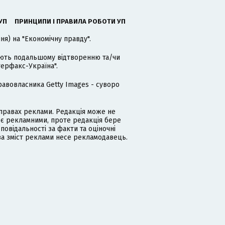
УП
ПРИНЦИПИ І ПРАВИЛА РОБОТИ УП
я) на "Економічну правду".
гають подальшому відтворенню та/чи
терфакс-Україна".
равовласника Getty Images - суворо
равах реклами. Редакція може не
 є рекламними, проте редакція бере
дповідальності за факти та оціночні
за зміст реклами несе рекламодавець.