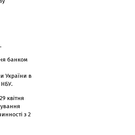
ву
.
у.
ння банком
и України в
 НБУ.
29 квітня
сування
инності з 2