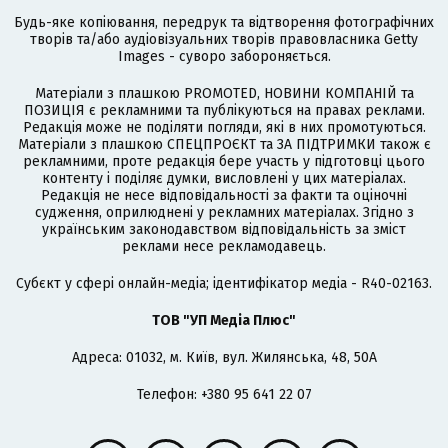
Будь-яке копіювання, передрук та відтворення фотографічних
творів та/або аудіовізуальних творів правовласника Getty
Images - суворо забороняється.
Матеріали з плашкою PROMOTED, НОВИНИ КОМПАНІЙ та
ПОЗИЦІЯ є рекламними та публікуються на правах реклами.
Редакція може не поділяти погляди, які в них промотуються.
Матеріали з плашкою СПЕЦПРОЄКТ та ЗА ПІДТРИМКИ також є
рекламними, проте редакція бере участь у підготовці цього
контенту і поділяє думки, висловлені у цих матеріалах.
Редакція не несе відповідальності за факти та оціночні
судження, оприлюднені у рекламних матеріалах. Згідно з
українським законодавством відповідальність за зміст
реклами несе рекламодавець.
Cубєкт у сфері онлайн-медіа; ідентифікатор медіа - R40-02163.
ТОВ "УП Медіа Плюс"
Адреса: 01032, м. Київ, вул. Жилянська, 48, 50А
Телефон: +380 95 641 22 07