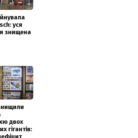
уйнувала
sch: уся
ія знищена
 знищили
з
єю двох
х гігантів:
дефіцит