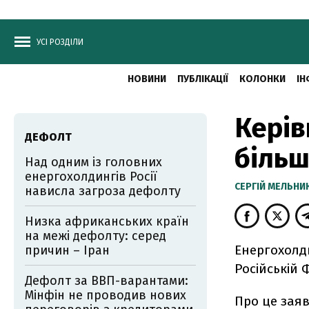
УСІ РОЗДІЛИ
НОВИНИ
ПУБЛІКАЦІЇ
КОЛОНКИ
ІН
Керів
ДЕФОЛТ
більш
Над одним із головних
енергохолдингів Росії
CЕРГІЙ МЕЛЬНИ
нависла загроза дефолту
Низка африканських країн
на межі дефолту: серед
Енергохолди
причин – Іран
Російській 
Дефолт за ВВП-варантами:
Мінфін не проводив нових
Про це зая