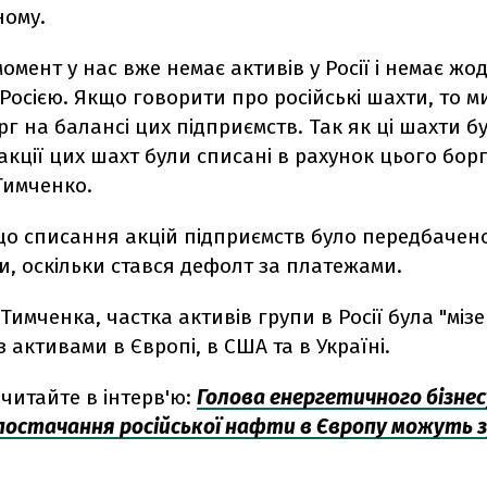
ному.
омент у нас вже немає активів у Росії і немає жо
з Росією. Якщо говорити про російські шахти, то 
г на балансі цих підприємств. Так як ці шахти бу
акції цих шахт були списані в рахунок цього боргу
Тимченко.
 що списання акцій підприємств було передбачен
, оскільки стався дефолт за платежами.
Тимченка, частка активів групи в Росії була "міз
з активами в Європі, в США та в Україні.
читайте в інтерв'ю:
Голова енергетичного бізнес
постачання російської нафти в Європу можуть 