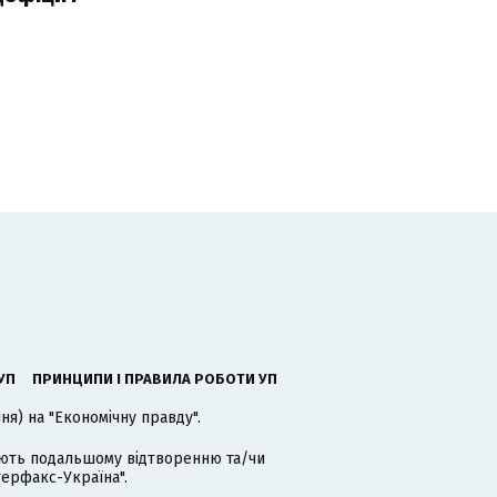
УП
ПРИНЦИПИ І ПРАВИЛА РОБОТИ УП
я) на "Економічну правду".
гають подальшому відтворенню та/чи
терфакс-Україна".