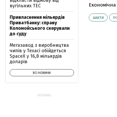
відкласти відмову від
Економічна
вугільних ТЕС
Привласнення мільярдів
ШАХТИ
РО
Приватбанку: справу
Коломойського скерували
до суду
Мегазавод з виробництва
чипів у Техасі обійдеться
SpaceX у 16,8 мільярдів
доларів
ВСІ НОВИНИ
РЕКЛАМА: