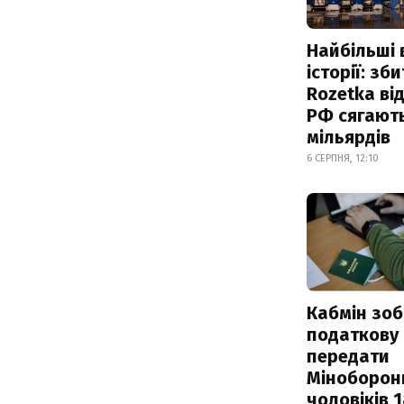
Найбільші 
історії: зб
Rozetka від
РФ сягают
мільярдів
6 СЕРПНЯ, 12:10
Кабмін зоб
податкову
передати
Міноборон
чоловіків 