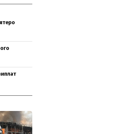
'ятеро
ного
виплат