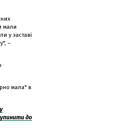
дних
ми мали
ли у заставі
", –
о
ерно мала" в
у
зупинити до