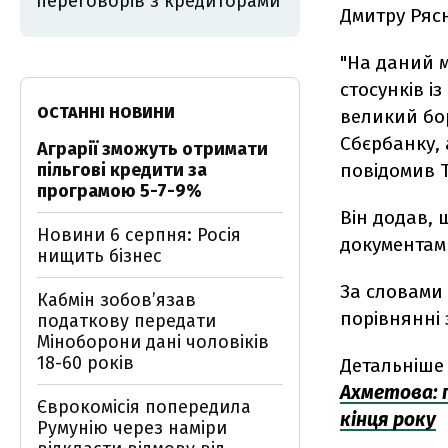
переговорів з кредиторами
Дмитру Ряс
"На даний м
стосунків і
ОСТАННІ НОВИНИ
великий бор
Сбєрбанку, 
Аграрії зможуть отримати
пільгові кредити за
повідомив 
програмою 5-7-9%
Він додав,
Новини 6 серпня: Росія
документами
нищить бізнес
За словами 
Кабмін зобовʼязав
порівнянні 
податкову передати
Міноборони дані чоловіків
18-60 років
Детальніше 
Ахметова: 
Єврокомісія попередила
кінця року
Румунію через наміри