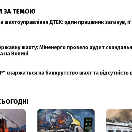
И ЗА ТЕМОЮ
а шахтоуправління ДТЕК: один працівник загинув, п
ержавну шахту: Міненерго провело аудит скандаль
а на Волині
Р" скаржаться на банкрутство шахт та відсутність 
СЬОГОДНІ