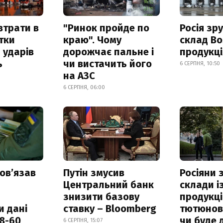
втрати в
"Ринок пройде по
Росія зр
итки
краю". Чому
склад Bo
 ударів
дорожчає пальне і
продукц
ь
чи вистачить його
6 СЕРПНЯ, 10:50
на АЗС
6 СЕРПНЯ, 06:00
овʼязав
Путін змусив
Росіяни
Центральний банк
склади і
знизити базову
продукці
и дані
ставку – Bloomberg
тютюнови
18-60
чи буде 
6 СЕРПНЯ, 15:07