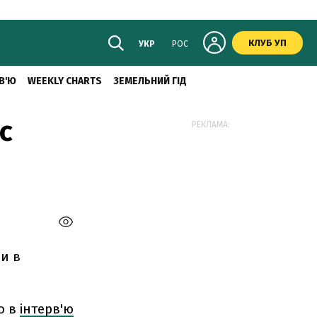
КЛУБ УП
УКР
РОС
В'Ю
WEEKLY CHARTS
ЗЕМЕЛЬНИЙ ГІД
с
РЕКЛАМА:
и в
о в
інтерв'ю