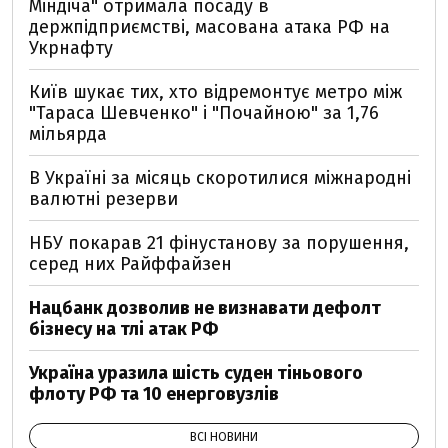
Міндіча" отримала посаду в
держпідприємстві, масована атака РФ на
Укрнафту
Київ шукає тих, хто відремонтує метро між
"Тараса Шевченко" і "Почайною" за 1,76
мільярда
В Україні за місяць скоротилися міжнародні
валютні резерви
НБУ покарав 21 фінустанову за порушення,
серед них Райффайзен
Нацбанк дозволив не визнавати дефолт
бізнесу на тлі атак РФ
Україна уразила шість суден тіньового
флоту РФ та 10 енерговузлів
ВСІ НОВИНИ