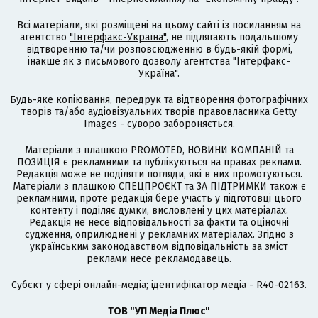
Всі матеріали, які розміщені на цьому сайті із посиланням на
агентство
"Інтерфакс-Україна"
, не підлягають подальшому
відтворенню та/чи розповсюдженню в будь-якій формі,
інакше як з письмового дозволу агентства "Інтерфакс-
Україна".
Будь-яке копіювання, передрук та відтворення фотографічних
творів та/або аудіовізуальних творів правовласника Getty
Images - суворо забороняється.
Матеріали з плашкою PROMOTED, НОВИНИ КОМПАНІЙ та
ПОЗИЦІЯ є рекламними та публікуються на правах реклами.
Редакція може не поділяти погляди, які в них промотуються.
Матеріали з плашкою СПЕЦПРОЄКТ та ЗА ПІДТРИМКИ також є
рекламними, проте редакція бере участь у підготовці цього
контенту і поділяє думки, висловлені у цих матеріалах.
Редакція не несе відповідальності за факти та оціночні
судження, оприлюднені у рекламних матеріалах. Згідно з
українським законодавством відповідальність за зміст
реклами несе рекламодавець.
Cубєкт у сфері онлайн-медіа; ідентифікатор медіа - R40-02163.
ТОВ "УП Медіа Плюс"