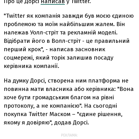
Про це Дорсі
написав
у Twitter.
"Twitter як компанія завжди був моєю єдиною
проблемою та моїм найбільшим жалем. Він
належав Уолл-стріт та рекламній моделі.
Відібрати його в Волл-стріт - це правильний
перший крок", - написав засновник
соцмережі, який торік залишив посаду
керівника компанії.
На думку Дорсі, створена ним платформа не
повинна мати власника або керівника: "Вона
хоче бути громадським благом на рівні
протоколу, а не компанією". На сьогодні
покупка Twitter Маском – "єдине рішення,
якому я довіряю", додав Дорсі.
РЕКЛАМА: