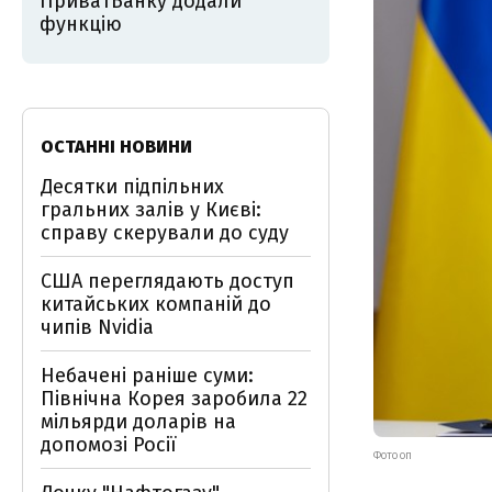
ПриватБанку додали
функцію
ОСТАННІ НОВИНИ
Десятки підпільних
гральних залів у Києві:
справу скерували до суду
США переглядають доступ
китайських компаній до
чипів Nvidia
Небачені раніше суми:
Північна Корея заробила 22
мільярди доларів на
допомозі Росії
ФОТО ОП