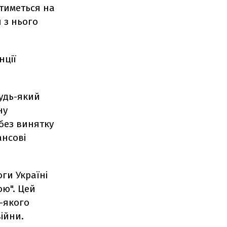
атиметься на
и з нього
нції
будь-який
ну
 без винятку
ансові
ги Україні
ою". Цей
-якого
ійни.