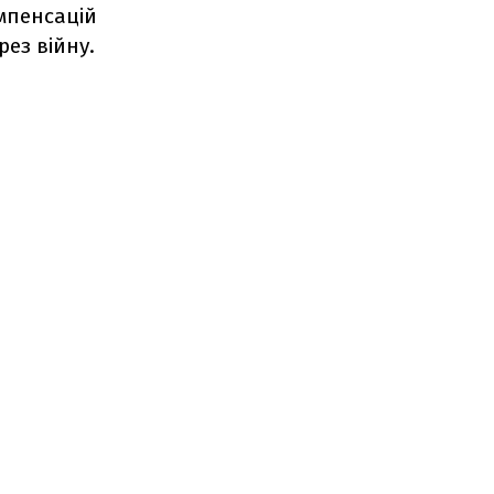
мпенсацій
рез війну.