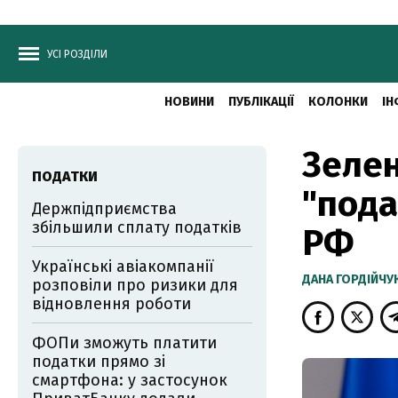
УСІ РОЗДІЛИ
НОВИНИ
ПУБЛІКАЦІЇ
КОЛОНКИ
ІН
Зелен
ПОДАТКИ
"пода
Держпідприємства
збільшили сплату податків
РФ
Українські авіакомпанії
ДАНА ГОРДІЙЧУ
розповіли про ризики для
відновлення роботи
ФОПи зможуть платити
податки прямо зі
смартфона: у застосунок