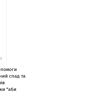
допомоги
ний спад та
рів
ки "аби