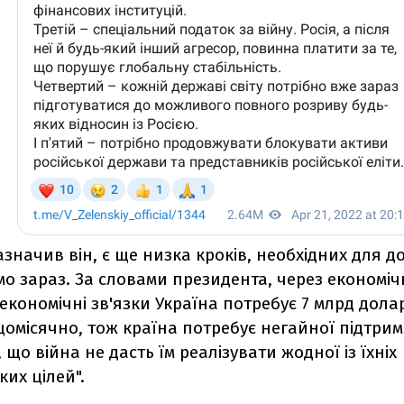
зазначив він, є ще низка кроків, необхідних для 
мо зараз. За словами президента, через економіч
економічні зв'язки Україна потребує 7 млрд дола
омісячно, тож країна потребує негайної підтрим
 що війна не дасть їм реалізувати жодної із їхніх
их цілей".