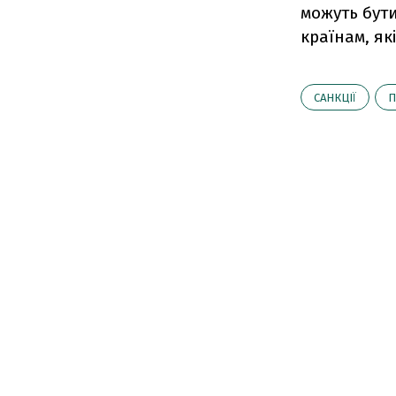
можуть бут
країнам, як
САНКЦІЇ
П