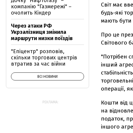
Дочку "Нафтогазу" –
Світ має вв
компанію "Газмережі" –
будь-які то
очолить Кіндер
мають бути
Через атаки РФ
Укрзалізниця змінила
Про це пре
маршрути низки поїздів
Світового б
"Епіцентр" розповів,
"Потрібен с
скільки торгових центрів
втратив за час війни
інший агре
стабільніст
ВСІ НОВИНИ
торговельні
операції, я
Кошти від ц
РЕКЛАМА:
на відновле
податок, пр
іншого агре