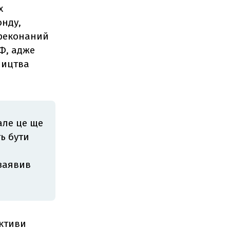
х
онду,
переконаний
РФ, адже
ництва
але це ще
ь бути
 заявив
активи