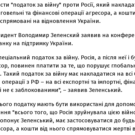
ести "податок за війну" проти Росії, який наклад
рговельні та фінансові операції агресора, а кошт
 спрямовані на відновлення України.
зидент Володимир Зеленский заявив на конфере
анку на підтримку України.
пеціальний податок за війну. Росія, а після неї і 
сор, повинен платити за те, що порушує глобаль
ь. Такий податок за війну має накладатися на всі
 операції з РФ – на всі експортні та імпортні, фін
кі не є заблокованими", – заявив Зеленський.
ього податку мають бути використані для допомо
ння "всього того, що Росія зруйнувала цією війн
опонує Зеленський, має застосовуватися до будь
сора, а кошти від нього спрямовуватися жертві в