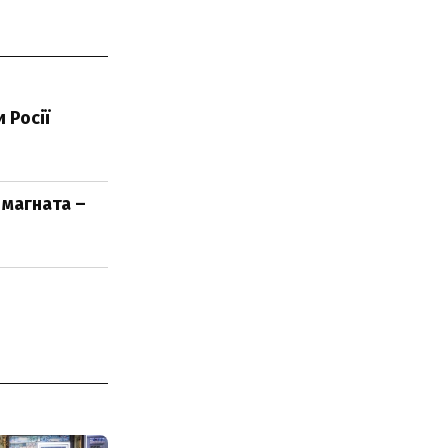
 Росії
 магната –