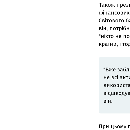
Також през
фінансових
Світового б
він, потріб
"ніхто не п
країни, і т
"Вже забл
не всі ак
використа
відшкодув
він.
При цьому п