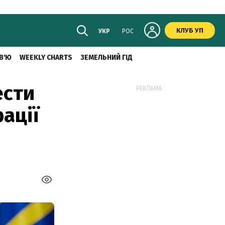
КЛУБ УП
УКР
РОС
В'Ю
WEEKLY CHARTS
ЗЕМЕЛЬНИЙ ГІД
ести
РЕКЛАМА:
рації