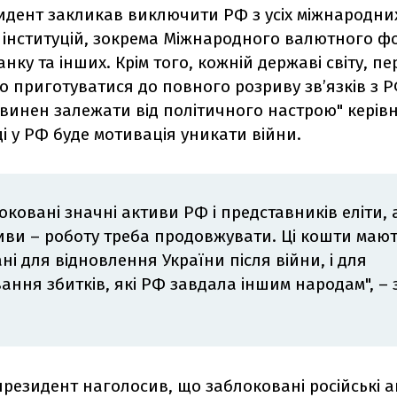
идент закликав виключити РФ з усіх міжнародни
 інституцій, зокрема Міжнародного валютного ф
анку та інших. Крім того, кожній державі світу, 
но приготуватися до повного розриву зв’язків з 
овинен залежати від політичного настрою" керів
оді у РФ буде мотивація уникати війни.
оковані значні активи РФ і представників еліти, 
тиви – роботу треба продовжувати. Ці кошти мают
ні для відновлення України після війни, і для
ання збитків, які РФ завдала іншим народам", –
резидент наголосив, що заблоковані російські 