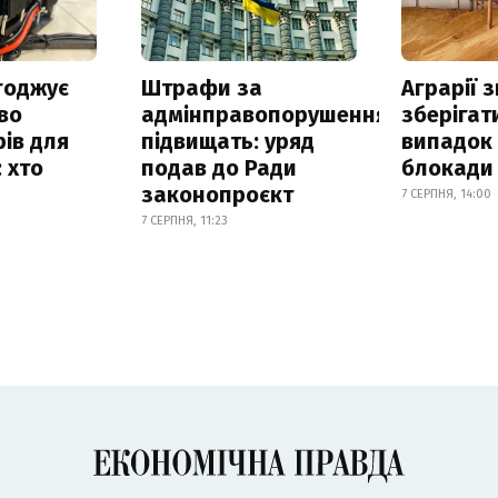
годжує
Штрафи за
Аграрії 
во
адмінправопорушення
зберігат
ів для
підвищать: уряд
випадок
 хто
подав до Ради
блокади 
законопроєкт
7 СЕРПНЯ, 14:00
7 СЕРПНЯ, 11:23