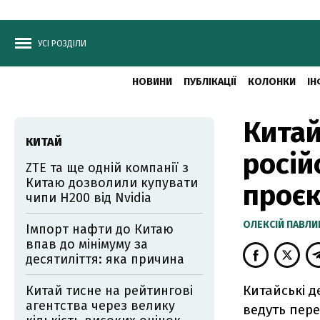
УСІ РОЗДІЛИ
НОВИНИ
ПУБЛІКАЦІЇ
КОЛОНКИ
ІН
Китай
КИТАЙ
росій
ZTE та ще одній компанії з
Китаю дозволили купувати
проєк
чипи H200 від Nvidia
ОЛЕКСІЙ ПАВЛ
Імпорт нафти до Китаю
впав до мінімуму за
десятиліття: яка причина
Китайські д
Китай тисне на рейтингові
агентства через велику
ведуть пере