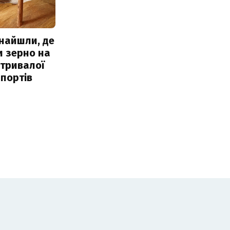
знайшли, де
и зерно на
 тривалої
портів