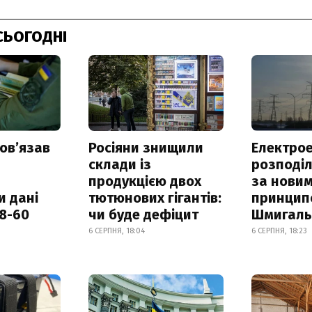
СЬОГОДНІ
овʼязав
Росіяни знищили
Електрое
склади із
розподі
продукцією двох
за нови
и дані
тютюнових гігантів:
принцип
18-60
чи буде дефіцит
Шмигал
6 СЕРПНЯ, 18:04
6 СЕРПНЯ, 18:23