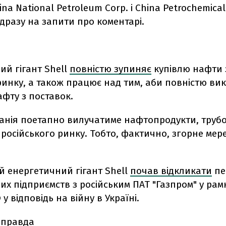
hina National Petroleum Corp. і China Petrochemical
ідразу на запити про коментарі.
ий гігант Shell
повністю зупиняє
купівлю нафти з
ринку, а також працює над тим, аби повністю в
афту з поставок.
анія поетапно вилучатиме нафтопродукти, труб
з російського ринку. Тобто, фактично, згорне мер
й енергетичний гігант Shell
почав відкликати
пе
них підприємств з російським ПАТ "Газпром" у ра
у відповідь на війну в Україні.
 правда