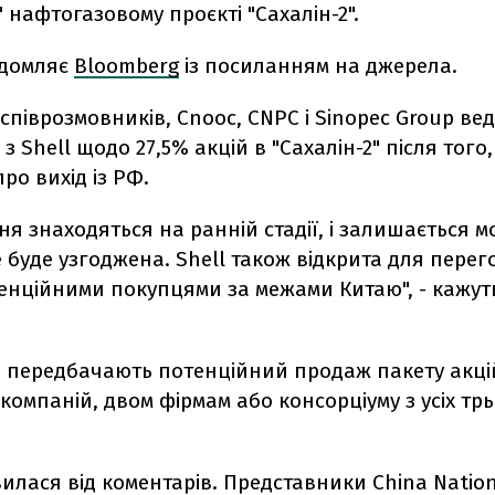
 нафтогазовому проєкті "Сахалін-2".
ідомляє
Bloomberg
із посиланням на джерела.
співрозмовників, Cnooc, CNPC і Sinopec Group вед
 Shell щодо 27,5% акцій в "Сахалін-2" після того,
ро вихід із РФ.
я знаходяться на ранній стадії, і залишається 
 буде узгоджена. Shell також відкрита для перег
енційними покупцями за межами Китаю", - кажут
 передбачають потенційний продаж пакету акцій
компаній, двом фірмам або консорціуму з усіх трь
вилася від коментарів. Представники China Nation