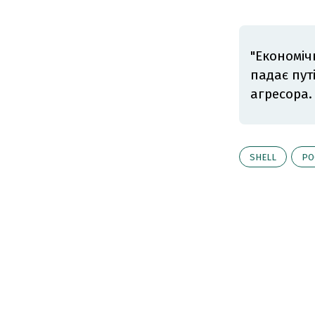
"Економіч
падає пут
агресора
SHELL
РО