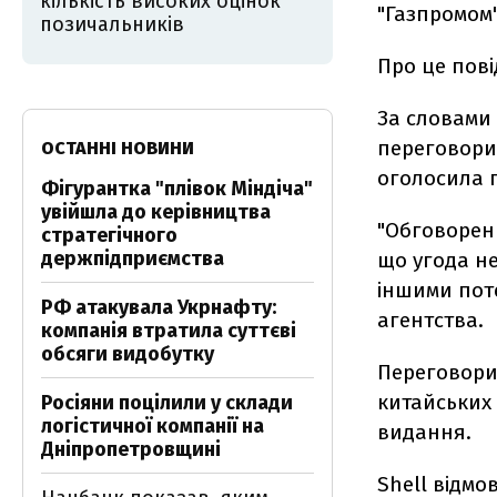
кількість високих оцінок
"Газпромом"
позичальників
Про це пов
За словами 
переговори з
ОСТАННІ НОВИНИ
оголосила п
Фігурантка "плівок Міндіча"
увійшла до керівництва
"Обговоренн
стратегічного
держпідприємства
що угода не
іншими пот
РФ атакувала Укрнафту:
агентства.
компанія втратила суттєві
обсяги видобутку
Переговори
китайських 
Росіяни поцілили у склади
логістичної компанії на
видання.
Дніпропетровщині
Shell відмо