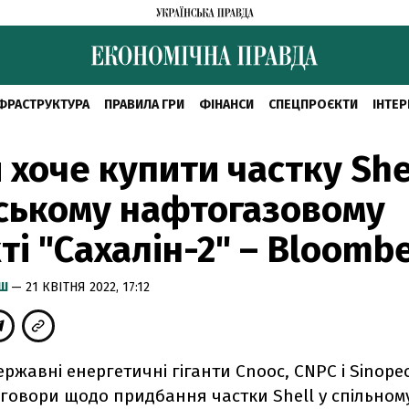
ФРАСТРУКТУРА
ПРАВИЛА ГРИ
ФІНАНСИ
СПЕЦПРОЄКТИ
ІНТЕР
 хоче купити частку She
ському нафтогазовому
ті "Сахалін-2" – Bloomb
ИШ
— 21 КВІТНЯ 2022, 17:12
ержавні енергетичні гіганти Cnooc, CNPC і Sinope
говори щодо придбання частки Shell у спільному