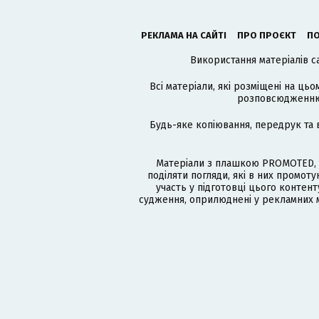
РЕКЛАМА НА САЙТІ
ПРО ПРОЄКТ
ПО
Використання матеріалів с
Всі матеріали, які розміщені на цьо
розповсюдженню в
Будь-яке копіювання, передрук та 
Матеріали з плашкою PROMOTED, 
поділяти погляди, які в них промо
участь у підготовці цього контенту
судження, оприлюднені у рекламних м