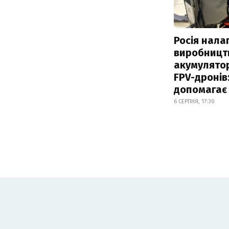
Росія нала
виробницт
акумулятор
FPV-дронів:
допомагає
6 СЕРПНЯ, 17:30