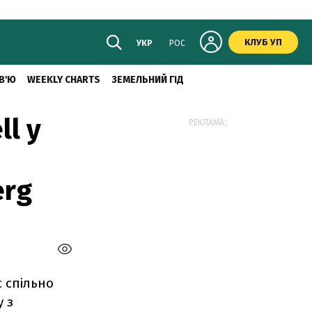
КЛУБ УП
УКР
РОС
В'Ю
WEEKLY CHARTS
ЗЕМЕЛЬНИЙ ГІД
ll у
РЕКЛАМА:
erg
c
спільно
 з