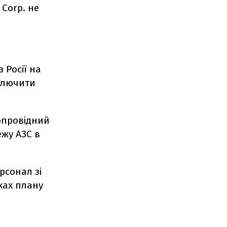
 Corp. не
 Росії на
иключити
опровідний
ежу АЗС в
рсонал зі
мках плану