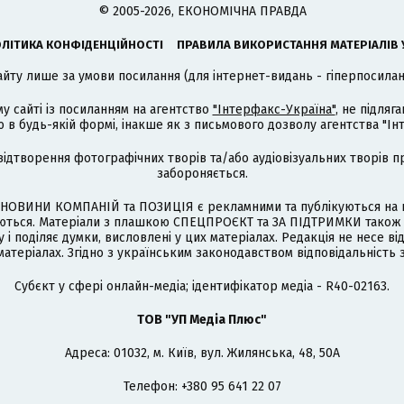
© 2005-2026, ЕКОНОМІЧНА ПРАВДА
ЛІТИКА КОНФІДЕНЦІЙНОСТІ
ПРАВИЛА ВИКОРИСТАННЯ МАТЕРІАЛІВ 
айту лише за умови посилання (для інтернет-видань - гіперпосиланн
му сайті із посиланням на агентство
"Інтерфакс-Україна"
, не підля
 будь-якій формі, інакше як з письмового дозволу агентства "Ін
відтворення фотографічних творів та/або аудіовізуальних творів п
забороняється.
НОВИНИ КОМПАНІЙ та ПОЗИЦІЯ є рекламними та публікуються на п
туються. Матеріали з плашкою СПЕЦПРОЄКТ та ЗА ПІДТРИМКИ також
 і поділяє думки, висловлені у цих матеріалах. Редакція не несе ві
атеріалах. Згідно з українським законодавством відповідальність 
Cубєкт у сфері онлайн-медіа; ідентифікатор медіа - R40-02163.
ТОВ "УП Медіа Плюс"
Адреса: 01032, м. Київ, вул. Жилянська, 48, 50А
Телефон: +380 95 641 22 07