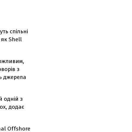
уть спільні
 як Shell
можливим,
оворів з
ь джерела
 одній з
ох, додає
al Offshore