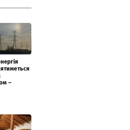
нергія
лятиметься
м
ом –
ь