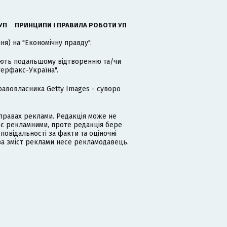
УП
ПРИНЦИПИ І ПРАВИЛА РОБОТИ УП
я) на "Економічну правду".
гають подальшому відтворенню та/чи
терфакс-Україна".
равовласника Getty Images - суворо
равах реклами. Редакція може не
 є рекламними, проте редакція бере
дповідальності за факти та оціночні
за зміст реклами несе рекламодавець.