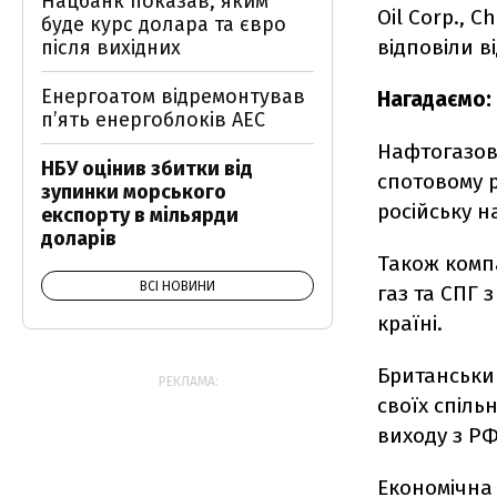
Нацбанк показав, яким
Oil Corp., C
буде курс долара та євро
відповіли в
після вихідних
Енергоатом відремонтував
Нагадаємо:
п’ять енергоблоків АЕС
Нафтогазов
НБУ оцінив збитки від
спотовому 
зупинки морського
російську н
експорту в мільярди
доларів
Також комп
ВСІ НОВИНИ
газ та СПГ 
країні.
Британськи
РЕКЛАМА:
своїх спіль
виходу з РФ 
Економічна