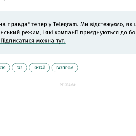
на правда" тепер у Telegram. Ми відстежуємо, як
інський режим, і які компанії приєднуються до б
.
Підписатися можна тут.
СІЯ
ГАЗ
КИТАЙ
ГАЗПРОМ
РЕКЛАМА: