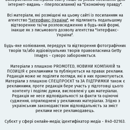
інтернет-видань - гіперпосилання) на "Економічну правду".
Всі матеріали, які розміщені на цьому сайті із посиланням на
агентство
"Інтерфакс-Україна"
, не підлягають подальшому
відтворенню та/чи розповсюдженню в будь-якій формі,
інакше як з письмового дозволу агентства "Інтерфакс-
Україна".
Будь-яке копіювання, передрук та відтворення фотографічних
творів та/або аудіовізуальних творів правовласника Getty
Images - суворо забороняється.
Матеріали з плашкою PROMOTED, НОВИНИ КОМПАНІЙ та
ПОЗИЦІЯ є рекламними та публікуються на правах реклами.
Редакція може не поділяти погляди, які в них промотуються.
Матеріали з плашкою СПЕЦПРОЄКТ та ЗА ПІДТРИМКИ також є
рекламними, проте редакція бере участь у підготовці цього
контенту і поділяє думки, висловлені у цих матеріалах.
Редакція не несе відповідальності за факти та оціночні
судження, оприлюднені у рекламних матеріалах. Згідно з
українським законодавством відповідальність за зміст
реклами несе рекламодавець.
Cубєкт у сфері онлайн-медіа; ідентифікатор медіа - R40-02163.