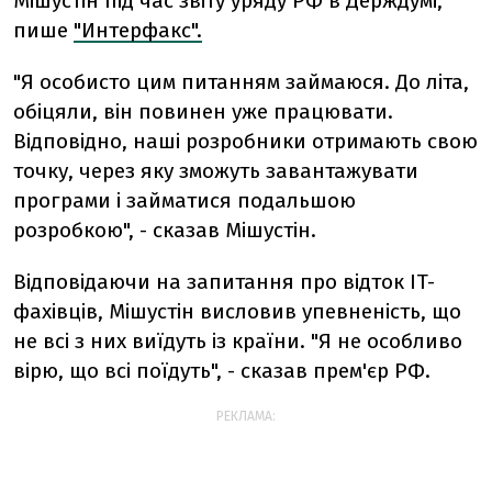
Мішустін під час звіту уряду РФ в Держдумі,
пише
"Интерфакс".
"Я особисто цим питанням займаюся. До літа,
обіцяли, він повинен уже працювати.
Відповідно, наші розробники отримають свою
точку, через яку зможуть завантажувати
програми і займатися подальшою
розробкою", - сказав Мішустін.
Відповідаючи на запитання про відток IT-
фахівців, Мішустін висловив упевненість, що
не всі з них виїдуть із країни. "Я не особливо
вірю, що всі поїдуть", - сказав прем'єр РФ.
РЕКЛАМА: