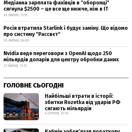
Медіанна зарплата фахівців в "оборонці"
сягнула $2500 – це все ще нижче, ніж в IT
30 ЛИПНЯ, 11:55
Росія втратила Starlink і будує заміну. Що відомо
про систему "Рассвєт"
30 ЛИПНЯ, 06:00
Nvidia веде переговори з OpenAI щодо 250
мільярдів доларів для центру обробки даних
27 ЛИПНЯ, 11:12
ГОЛОВНЕ СЬОГОДНІ
Найбільші втрати в історії:
збитки Rozetka від ударів РФ
сягають мільярдів
6 СЕРПНЯ, 12:10
Кабмін зобовʼязав податкову