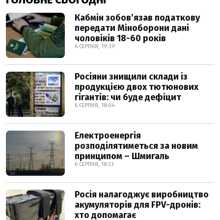
Кабмін зобовʼязав податкову
передати Міноборони дані
чоловіків 18-60 років
6 СЕРПНЯ, 19:39
Росіяни знищили склади із
продукцією двох тютюнових
гігантів: чи буде дефіцит
6 СЕРПНЯ, 18:04
Електроенергія
розподілятиметься за новим
принципом – Шмигаль
6 СЕРПНЯ, 18:23
Росія налагоджує виробництво
акумуляторів для FPV-дронів:
хто допомагає