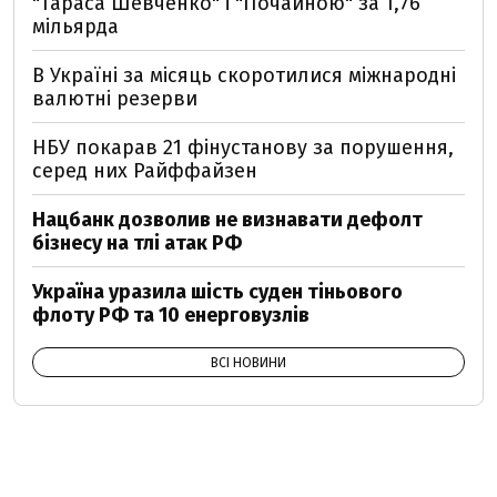
"Тараса Шевченко" і "Почайною" за 1,76
мільярда
В Україні за місяць скоротилися міжнародні
валютні резерви
НБУ покарав 21 фінустанову за порушення,
серед них Райффайзен
Нацбанк дозволив не визнавати дефолт
бізнесу на тлі атак РФ
Україна уразила шість суден тіньового
флоту РФ та 10 енерговузлів
ВСІ НОВИНИ