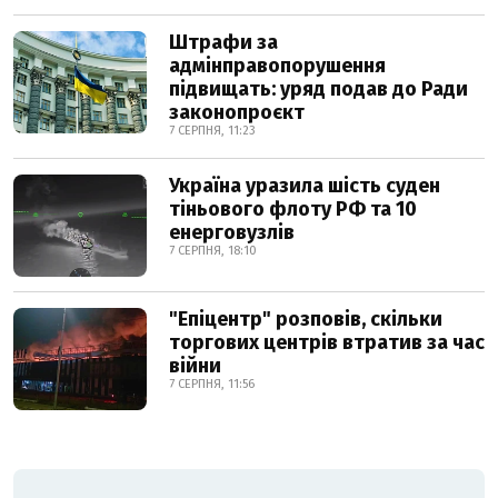
Штрафи за
адмінправопорушення
підвищать: уряд подав до Ради
законопроєкт
7 СЕРПНЯ, 11:23
Україна уразила шість суден
тіньового флоту РФ та 10
енерговузлів
7 СЕРПНЯ, 18:10
"Епіцентр" розповів, скільки
торгових центрів втратив за час
війни
7 СЕРПНЯ, 11:56