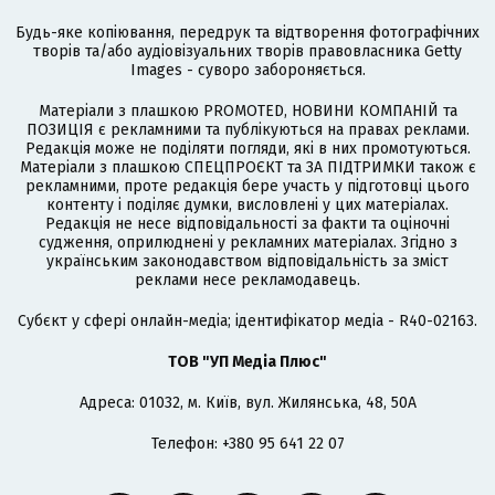
Будь-яке копіювання, передрук та відтворення фотографічних
творів та/або аудіовізуальних творів правовласника Getty
Images - суворо забороняється.
Матеріали з плашкою PROMOTED, НОВИНИ КОМПАНІЙ та
ПОЗИЦІЯ є рекламними та публікуються на правах реклами.
Редакція може не поділяти погляди, які в них промотуються.
Матеріали з плашкою СПЕЦПРОЄКТ та ЗА ПІДТРИМКИ також є
рекламними, проте редакція бере участь у підготовці цього
контенту і поділяє думки, висловлені у цих матеріалах.
Редакція не несе відповідальності за факти та оціночні
судження, оприлюднені у рекламних матеріалах. Згідно з
українським законодавством відповідальність за зміст
реклами несе рекламодавець.
Cубєкт у сфері онлайн-медіа; ідентифікатор медіа - R40-02163.
ТОВ "УП Медіа Плюс"
Адреса: 01032, м. Київ, вул. Жилянська, 48, 50А
Телефон: +380 95 641 22 07