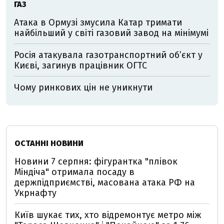
ГАЗ
Атака в Ормузі змусила Катар тримати
найбільший у світі газовий завод на мінімумі
Росія атакувала газотранспортний об’єкт у
Києві, загинув працівник ОГТС
Чому ринкових цін не уникнути
ОСТАННІ НОВИНИ
Новини 7 серпня: фігурантка "плівок
Міндіча" отримала посаду в
держпідприємстві, масована атака РФ на
Укрнафту
Київ шукає тих, хто відремонтує метро між