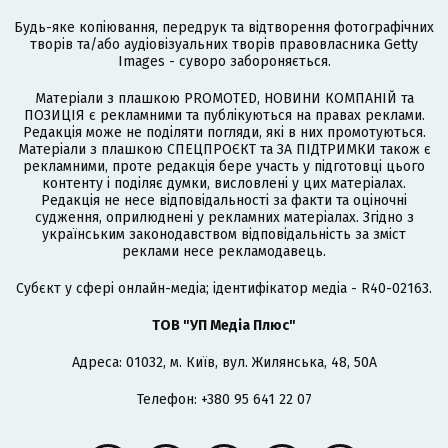
Будь-яке копіювання, передрук та відтворення фотографічних
творів та/або аудіовізуальних творів правовласника Getty
Images - суворо забороняється.
Матеріали з плашкою PROMOTED, НОВИНИ КОМПАНІЙ та
ПОЗИЦІЯ є рекламними та публікуються на правах реклами.
Редакція може не поділяти погляди, які в них промотуються.
Матеріали з плашкою СПЕЦПРОЄКТ та ЗА ПІДТРИМКИ також є
рекламними, проте редакція бере участь у підготовці цього
контенту і поділяє думки, висловлені у цих матеріалах.
Редакція не несе відповідальності за факти та оціночні
судження, оприлюднені у рекламних матеріалах. Згідно з
українським законодавством відповідальність за зміст
реклами несе рекламодавець.
Cубєкт у сфері онлайн-медіа; ідентифікатор медіа - R40-02163.
ТОВ "УП Медіа Плюс"
Адреса: 01032, м. Київ, вул. Жилянська, 48, 50А
Телефон: +380 95 641 22 07