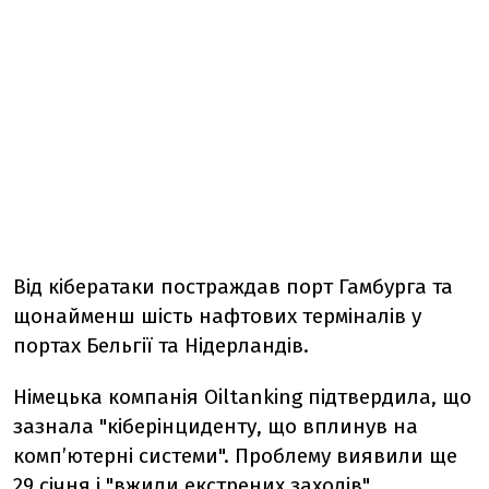
Від кібератаки постраждав порт Гамбурга та
щонайменш шість нафтових терміналів у
портах Бельгії та Нідерландів.
Німецька компанія Oiltanking підтвердила, що
зазнала "кіберінциденту, що вплинув на
комп’ютерні системи". Проблему виявили ще
29 січня і "вжили екстрених заходів".