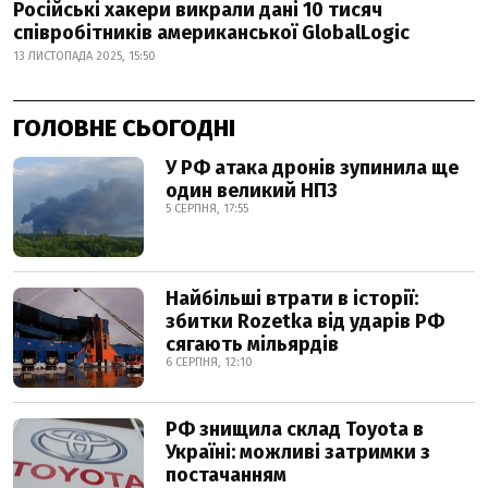
Російські хакери викрали дані 10 тисяч
співробітників американської GlobalLogic
13 ЛИСТОПАДА 2025, 15:50
ГОЛОВНЕ СЬОГОДНІ
У РФ атака дронів зупинила ще
один великий НПЗ
5 СЕРПНЯ, 17:55
Найбільші втрати в історії:
збитки Rozetka від ударів РФ
сягають мільярдів
6 СЕРПНЯ, 12:10
РФ знищила склад Toyota в
Україні: можливі затримки з
постачанням