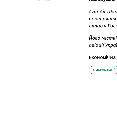
РЕКЛАМА:
Azur Air Uk
повітряних 
літав у Росі
Його містк
авіації Укра
Економічна
АВІАКОМПАНІЇ