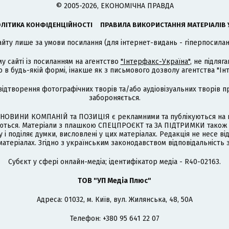
© 2005-2026, ЕКОНОМІЧНА ПРАВДА
ЛІТИКА КОНФІДЕНЦІЙНОСТІ
ПРАВИЛА ВИКОРИСТАННЯ МАТЕРІАЛІВ 
айту лише за умови посилання (для інтернет-видань - гіперпосиланн
му сайті із посиланням на агентство
"Інтерфакс-Україна"
, не підля
 будь-якій формі, інакше як з письмового дозволу агентства "Ін
відтворення фотографічних творів та/або аудіовізуальних творів п
забороняється.
НОВИНИ КОМПАНІЙ та ПОЗИЦІЯ є рекламними та публікуються на п
туються. Матеріали з плашкою СПЕЦПРОЄКТ та ЗА ПІДТРИМКИ також
 і поділяє думки, висловлені у цих матеріалах. Редакція не несе ві
атеріалах. Згідно з українським законодавством відповідальність 
Cубєкт у сфері онлайн-медіа; ідентифікатор медіа - R40-02163.
ТОВ "УП Медіа Плюс"
Адреса: 01032, м. Київ, вул. Жилянська, 48, 50А
Телефон: +380 95 641 22 07