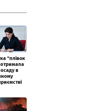
ка "плівок
 отримала
посаду в
чному
приємстві