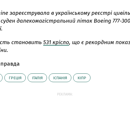
raine зареєструвала в українському реєстрі цивіл
суден далекомагістральний літак Boeing 777-300
ї.
ість становить
531 крісло
, що є рекордним пока
їни.
 правда
ГРЕЦІЯ
ІТАЛІЯ
ІСПАНІЯ
КІПР
РЕКЛАМА: