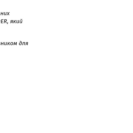
ьних
ER, який
зником для