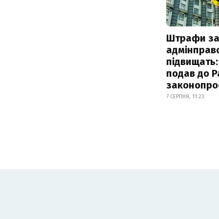
Штрафи з
адмінправ
підвищать:
подав до Р
законопро
7 СЕРПНЯ, 11:23