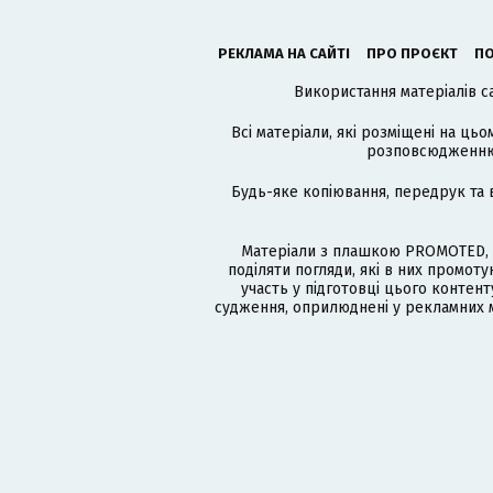
РЕКЛАМА НА САЙТІ
ПРО ПРОЄКТ
ПО
Використання матеріалів с
Всі матеріали, які розміщені на цьо
розповсюдженню в
Будь-яке копіювання, передрук та 
Матеріали з плашкою PROMOTED, 
поділяти погляди, які в них промо
участь у підготовці цього контенту
судження, оприлюднені у рекламних м