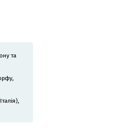
ону та
орфу,
Італія),