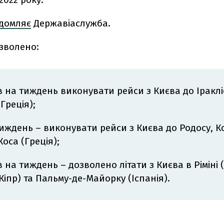
ідомляє
Державіаслужба.
озволено:
ів на тиждень виконувати рейси з Києва до Іраклі
Греція);
тиждень – виконувати рейси з Києва до Родосу, К
оса (Греція);
в на тиждень – дозволено літати з Києва в Ріміні (
Кіпр) та Пальму-де-Майорку (Іспанія).