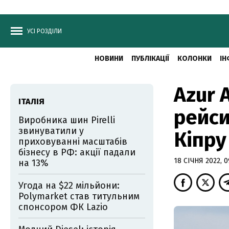
УСІ РОЗДІЛИ
НОВИНИ
ПУБЛІКАЦІЇ
КОЛОНКИ
ІН
Azur 
ІТАЛІЯ
рейси 
Виробника шин Pirelli
звинуватили у
Кіпру
приховуванні масштабів
бізнесу в РФ: акції падали
18 СІЧНЯ 2022, 0
на 13%
Угода на $22 мільйони:
Polymarket став титульним
спонсором ФК Lazio