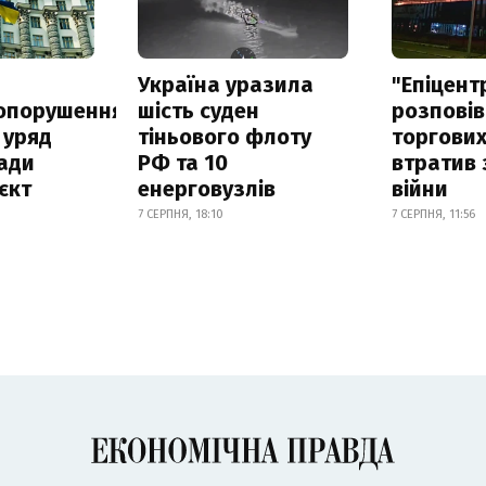
а
Україна уразила
"Епіцент
опорушення
шість суден
розповів
 уряд
тіньового флоту
торгових
ади
РФ та 10
втратив 
єкт
енерговузлів
війни
7 СЕРПНЯ, 18:10
7 СЕРПНЯ, 11:56