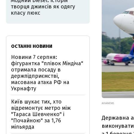
Модний Diesel: історія
творця джинсів як одягу
класу люкс
ОСТАННІ НОВИНИ
Новини 7 серпня:
фігурантка "плівок Міндіча"
отримала посаду в
держпідприємстві,
масована атака РФ на
Укрнафту
Київ шукає тих, хто
AVIANEWS
відремонтує метро між
"Тараса Шевченко" і
Державна ав
"Почайною" за 1,76
виконувати н
мільярда
з 1 березня 