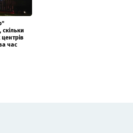
р"
, скільки
 центрів
за час