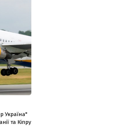
р Україна"
анії та Кіпру