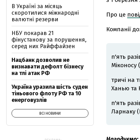
В Україні за місяць
скоротилися міжнародні
Про це
пов
валютні резерви
Компанії д
НБУ покарав 21
фінустанову за порушення,
серед них Райффайзен
п'ять раз
Нацбанк дозволив не
Міконосу (
визнавати дефолт бізнесу
на тлі атак РФ
тричі на 
Україна уразила шість суден
Ханью та К
тіньового флоту РФ та 10
енерговузлів
п'ять разі
Ларнаку (
ВСІ НОВИНИ
Нагадуємо: