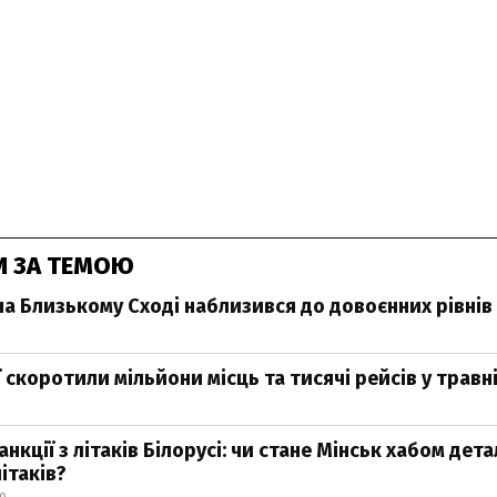
И ЗА ТЕМОЮ
на Близькому Сході наблизився до довоєнних рівнів
 скоротили мільйони місць та тисячі рейсів у травн
нкції з літаків Білорусі: чи стане Мінськ хабом дет
ітаків?