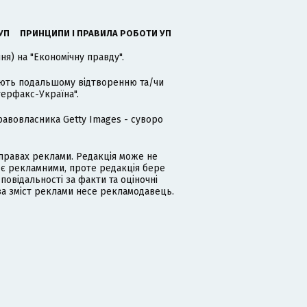
УП
ПРИНЦИПИ І ПРАВИЛА РОБОТИ УП
я) на "Економічну правду".
гають подальшому відтворенню та/чи
терфакс-Україна".
равовласника Getty Images - суворо
равах реклами. Редакція може не
 є рекламними, проте редакція бере
дповідальності за факти та оціночні
за зміст реклами несе рекламодавець.