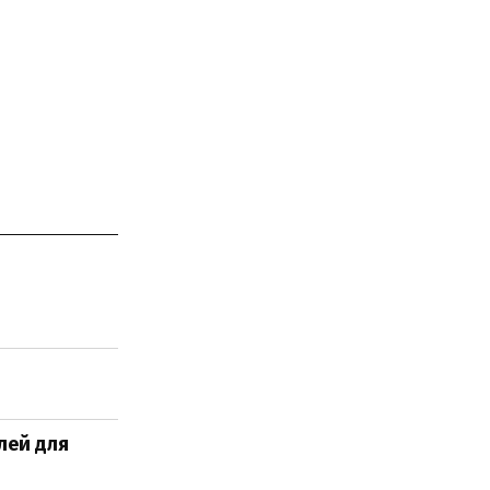
і
алей для