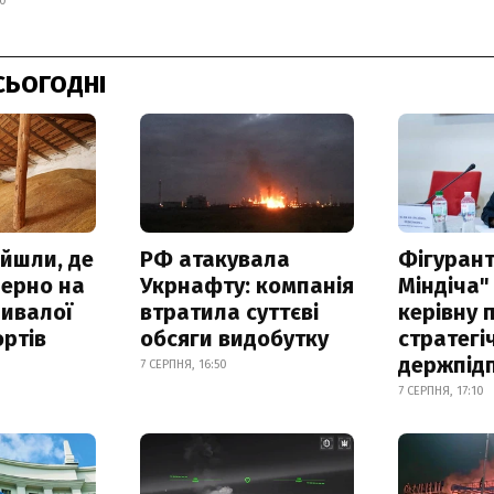
00
СЬОГОДНІ
айшли, де
РФ атакувала
Фігурант
зерно на
Укрнафту: компанія
Міндіча"
ривалої
втратила суттєві
керівну 
ртів
обсяги видобутку
стратегі
держпід
7 СЕРПНЯ, 16:50
7 СЕРПНЯ, 17:10