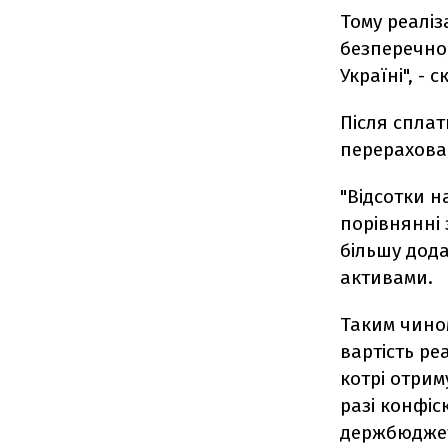
Тому реаліз
безперечно
Україні", -
Після сплат
перерахова
"Відсотки н
порівнянні
більшу дод
активами.
Таким чино
вартість ре
котрі отрим
разі конфіс
держбюджету