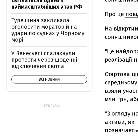
світла після однієї з
наймасштабніших атак РФ
Про це
пов
Туреччина закликала
оголосити мораторій на
На відкрти
удари по суднах у Чорному
соняшниково
морі
"Це найдоро
У Венесуелі спалахнули
реалізації 
протести через щоденні
відключення світла
Стартова ці
ВСІ НОВИНИ
середньому 
взяли участ
млн грн, аб
РЕКЛАМА:
"З огляду 
активи, які
позначаєтьс