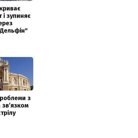
акриває
 і зупиняє
ерез
"Дельфін"
проблеми з
 звʼязком
стрілу