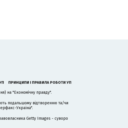
УП
ПРИНЦИПИ І ПРАВИЛА РОБОТИ УП
я) на "Економічну правду".
гають подальшому відтворенню та/чи
терфакс-Україна".
равовласника Getty Images - суворо