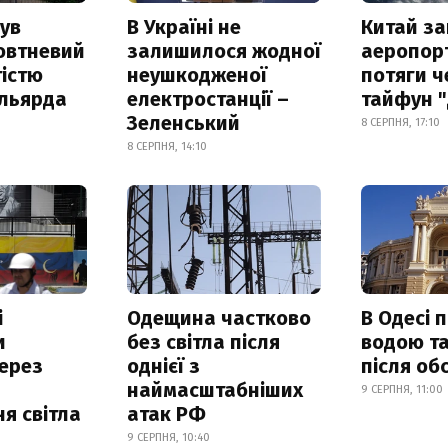
ув
В Україні не
Китай з
овтневий
залишилося жодної
аеропорт
істю
неушкодженої
потяги ч
ільярда
електростанції –
тайфун 
Зеленський
8 СЕРПНЯ, 17:10
8 СЕРПНЯ, 14:10
і
Одещина частково
В Одесі 
и
без світла після
водою та
ерез
однієї з
після об
наймасштабніших
9 СЕРПНЯ, 11:00
я світла
атак РФ
9 СЕРПНЯ, 10:40