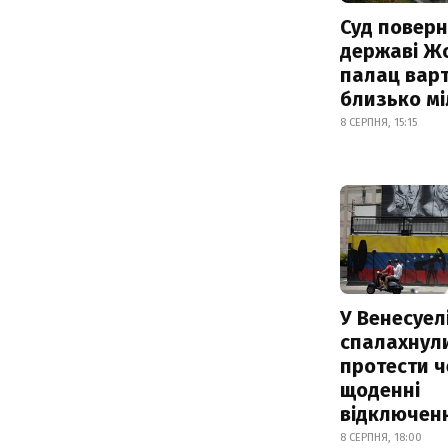
Суд поверн
державі Ж
палац варт
близько м
8 СЕРПНЯ, 15:15
У Венесуел
спалахнул
протести ч
щоденні
відключенн
8 СЕРПНЯ, 18:00