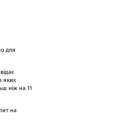
ло для
відає
в яких
ьш ніж на 11
пит на