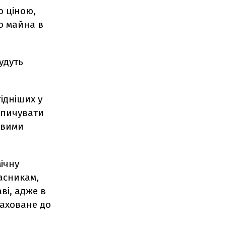
ю ціною,
о майна в
удуть
ідніших у
опичувати
овими
ічну
ласникам,
ві, адже в
раховане до