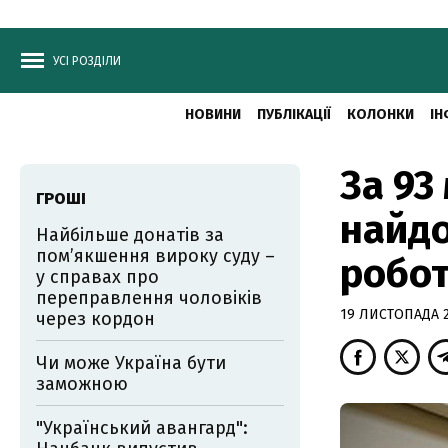
УСІ РОЗДІЛИ
НОВИНИ
ПУБЛІКАЦІЇ
КОЛОНКИ
ІН
За 93
ГРОШІ
найдо
Найбільше донатів за
пом’якшення вироку суду –
робо
у справах про
переправлення чоловіків
19 ЛИСТОПАДА 20
через кордон
Чи може Україна бути
заможною
"Український авангард":