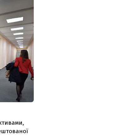
ктивами,
рештованої