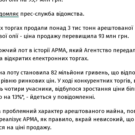
ідомляє
прес-служба відомства.
их торгах продали понад 3 тис тонн арештованої
ї олії - ціна продажу перевищила 93 млн грн.
жчий лот в історії АРМА, який Агентство переда
на відкритих електронних торгах.
на лоту становила 82 мільйони гривень, що відпо
рівню ринкових цін. У ході конкурентних торгів, 
ь чотири учасники, відбулося зростання ціни біл
о на 13%", - йдеться у повідомленні.
на проблемний характер арештованого майна, по
 реалізує АРМА, як правило, вкрай невисокий, що
я на ціні продажу.