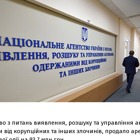
во з питань виявлення, розшуку та управління а
 від корупційних та інших злочинів, продало а
ї олії на 93,7 млн грн.