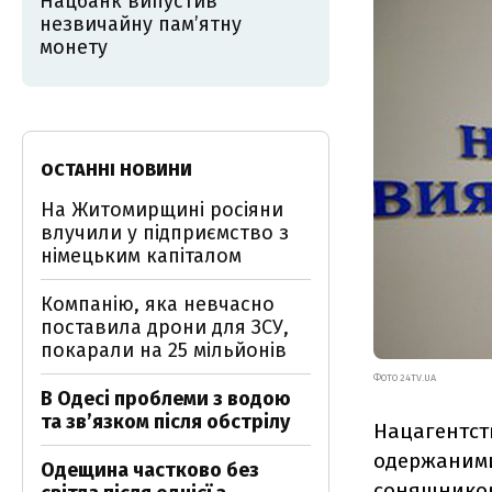
Нацбанк випустив
незвичайну пам’ятну
монету
ОСТАННІ НОВИНИ
На Житомирщині росіяни
влучили у підприємство з
німецьким капіталом
Компанію, яка невчасно
поставила дрони для ЗСУ,
покарали на 25 мільйонів
ФОТО 24TV.UA
В Одесі проблеми з водою
та звʼязком після обстрілу
Нацагентст
одержаними
Одещина частково без
соняшниково