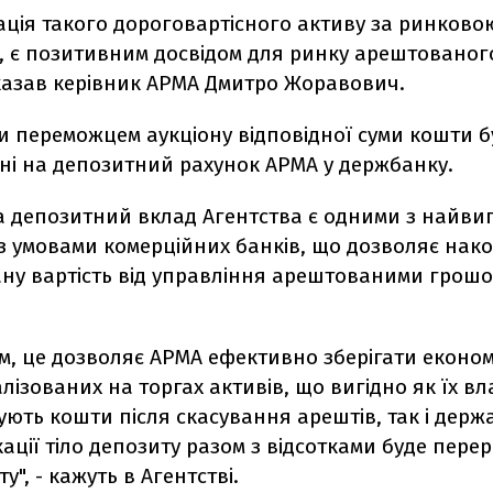
ація такого дороговартісного активу за ринково
, є позитивним досвідом для ринку арештованог
 сказав керівник АРМА Дмитро Жоравович.
и переможцем аукціону відповідної суми кошти б
ні на депозитний рахунок АРМА у держбанку.
а депозитний вклад Агентства є одними з найвиг
 з умовами комерційних банків, що дозволяє нак
ану вартість від управління арештованими грош
м, це дозволяє АРМА ефективно зберігати економ
алізованих на торгах активів, що вигідно як їх в
ують кошти після скасування арештів, так і держа
кації тіло депозиту разом з відсотками буде пере
", - кажуть в Агентстві.