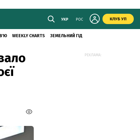
КЛУБ УП
УКР
РОС
В'Ю
WEEKLY CHARTS
ЗЕМЕЛЬНИЙ ГІД
увало
РЕКЛАМА:
оєї