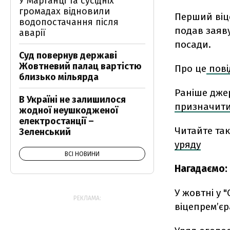
У Марганці та сусідніх
громадах відновили
Перший віце
водопостачання після
подав заяву
аварії
посади.
Суд повернув державі
Жовтневий палац вартістю
Про це
пов
близько мільярда
Раніше дже
В Україні не залишилося
призначит
жодної неушкодженої
електростанції –
Читайте та
Зеленський
уряду
ВСІ НОВИНИ
Нагадаємо:
У жовтні у 
РЕКЛАМА:
віцепрем’єр