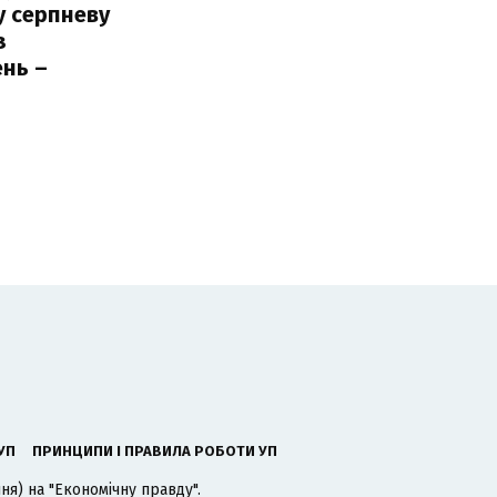
у серпневу
з
нь –
ь
УП
ПРИНЦИПИ І ПРАВИЛА РОБОТИ УП
я) на "Економічну правду".