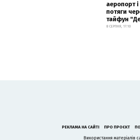
аеропорт і
потяги чер
тайфун "Д
8 СЕРПНЯ, 17:10
РЕКЛАМА НА САЙТІ
ПРО ПРОЄКТ
ПО
Використання матеріалів с