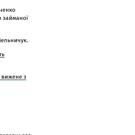
бченко
з займаної
Мельничук.
ть
й вижене з