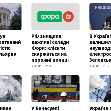
ув
РФ знищила
В Україні
овтневий
важливі склади
залишил
істю
Фори: клієнти
неушкод
ільярда
скаржаться на
електрос
порожні полиці
Зеленсь
8 СЕРПНЯ, 10:40
8 СЕРПНЯ, 14:10
риває
У Венесуелі
Україна