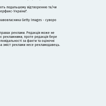
гають подальшому відтворенню та/чи
терфакс-Україна".
равовласника Getty Images - суворо
равах реклами. Редакція може не
 є рекламними, проте редакція бере
дповідальності за факти та оціночні
за зміст реклами несе рекламодавець.