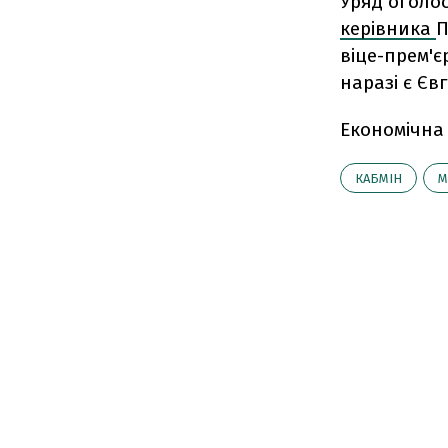
Уряд оголо
керівника
П
віце-прем'є
наразі є Єв
Економічна
КАБМІН
М