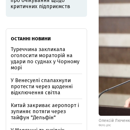
про очікування щодо
критичних підприємств
ОСТАННІ НОВИНИ
Туреччина закликала
оголосити мораторій на
удари по суднах у Чорному
морі
У Венесуелі спалахнули
протести через щоденні
відключення світла
Китай закриває аеропорт і
зупиняє потяги через
тайфун "Дельфін"
Олексій Лючен
ФОТО: ДПС