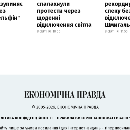
 зупиняє
спалахнули
рекордн
ез
протести через
спеку бе
ельфін"
щоденні
відключе
відключення світла
Шмигал
8 СЕРПНЯ, 18:00
8 СЕРПНЯ, 11:50
© 2005-2026, ЕКОНОМІЧНА ПРАВДА
ЛІТИКА КОНФІДЕНЦІЙНОСТІ
ПРАВИЛА ВИКОРИСТАННЯ МАТЕРІАЛІВ 
айту лише за умови посилання (для інтернет-видань - гіперпосиланн