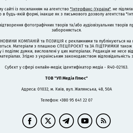
му сайті із посиланням на агентство
"Інтерфакс-Україна"
, не підля
 будь-якій формі, інакше як з письмового дозволу агентства "Ін
відтворення фотографічних творів та/або аудіовізуальних творів п
забороняється.
НОВИНИ КОМПАНІЙ та ПОЗИЦІЯ є рекламними та публікуються на п
туються. Матеріали з плашкою СПЕЦПРОЄКТ та ЗА ПІДТРИМКИ також
 і поділяє думки, висловлені у цих матеріалах. Редакція не несе ві
атеріалах. Згідно з українським законодавством відповідальність 
Cубєкт у сфері онлайн-медіа; ідентифікатор медіа - R40-02163.
ТОВ "УП Медіа Плюс"
Адреса: 01032, м. Київ, вул. Жилянська, 48, 50А
Телефон: +380 95 641 22 07