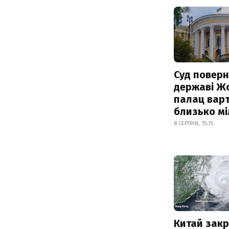
Суд поверн
державі Ж
палац варт
близько м
8 СЕРПНЯ, 15:15
Китай зак