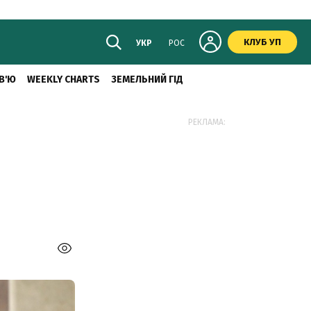
КЛУБ УП
УКР
РОС
В'Ю
WEEKLY CHARTS
ЗЕМЕЛЬНИЙ ГІД
РЕКЛАМА: