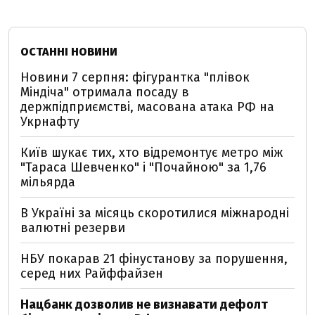
ОСТАННІ НОВИНИ
Новини 7 серпня: фігурантка "плівок
Міндіча" отримала посаду в
держпідприємстві, масована атака РФ на
Укрнафту
Київ шукає тих, хто відремонтує метро між
"Тараса Шевченко" і "Почайною" за 1,76
мільярда
В Україні за місяць скоротилися міжнародні
валютні резерви
НБУ покарав 21 фінустанову за порушення,
серед них Райффайзен
Нацбанк дозволив не визнавати дефолт