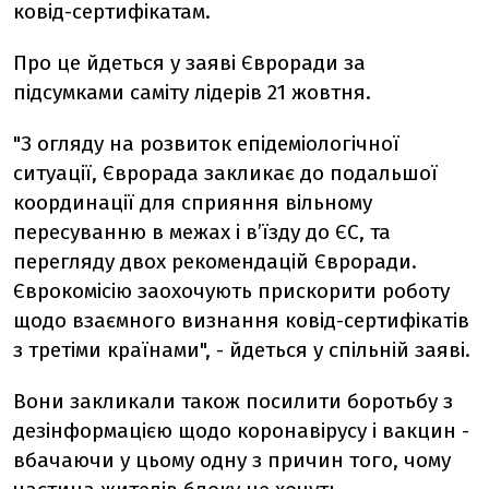
ковід-сертифікатам.
Про це йдеться у заяві Євроради за
підсумками саміту лідерів 21 жовтня.
"З огляду на розвиток епідеміологічної
ситуації, Єврорада закликає до подальшої
координації для сприяння вільному
пересуванню в межах і в’їзду до ЄС, та
перегляду двох рекомендацій Євроради.
Єврокомісію заохочують прискорити роботу
щодо взаємного визнання ковід-сертифікатів
з третіми країнами", - йдеться у спільній заяві.
Вони закликали також посилити боротьбу з
дезінформацією щодо коронавірусу і вакцин -
вбачаючи у цьому одну з причин того, чому