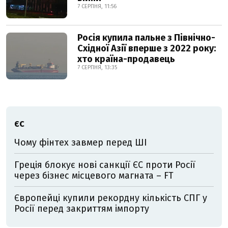
7 СЕРПНЯ, 11:56
Росія купила пальне з Північно-
Східної Азії вперше з 2022 року:
хто країна-продавець
7 СЕРПНЯ, 13:35
ЄС
Чому фінтех завмер перед ШІ
Греція блокує нові санкції ЄС проти Росії
через бізнес місцевого магната – FT
Європейці купили рекордну кількість СПГ у
Росії перед закриттям імпорту