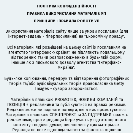
ПОЛІТИКА КОНФІДЕНЦІЙНОСТІ
ПРАВИЛА ВИКОРИСТАННЯ МАТЕРІАЛІВ УП
ПРИНЦИПИ І ПРАВИЛА РОБОТИ УП
Використання матеріалів сайту лише за умови посилання (для
інтернет-видань - гіперпосилання) на "Економічну правду".
Всі матеріали, які розміщені на цьому сайті із посиланням на
агентство
"Інтерфакс-Україна"
, не підлягають подальшому
відтворенню та/чи розповсюдженню в будь-якій формі,
інакше як з письмового дозволу агентства "Інтерфакс-
Україна".
Будь-яке копіювання, передрук та відтворення фотографічних
творів та/або аудіовізуальних творів правовласника Getty
Images - суворо забороняється.
Матеріали з плашкою PROMOTED, НОВИНИ КОМПАНІЙ та
ПОЗИЦІЯ є рекламними та публікуються на правах реклами.
Редакція може не поділяти погляди, які в них промотуються.
Матеріали з плашкою СПЕЦПРОЄКТ та ЗА ПІДТРИМКИ також є
рекламними, проте редакція бере участь у підготовці цього
контенту і поділяє думки, висловлені у цих матеріалах.
Редакція не несе відповідальності за факти та оціночні