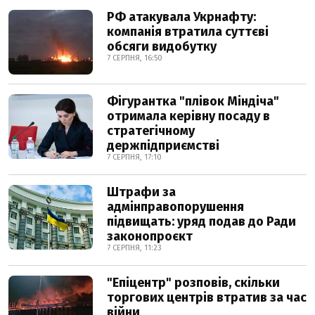
РФ атакувала Укрнафту:
компанія втратила суттєві
обсяги видобутку
7 СЕРПНЯ, 16:50
Фігурантка "плівок Міндіча"
отримала керівну посаду в
стратегічному
держпідприємстві
7 СЕРПНЯ, 17:10
Штрафи за
адмінправопорушення
підвищать: уряд подав до Ради
законопроєкт
7 СЕРПНЯ, 11:23
"Епіцентр" розповів, скільки
торгових центрів втратив за час
війни