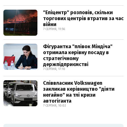
"Епіцентр" розповів, скільки
торгових центрів втратив за час
війни
7 СЕРПНЯ, 11:56
Фігурантка "плівок Міндіча"
отримала керівну посаду в
стратегічному
держпідприємстві
7 СЕРПНЯ, 17:10
Співвласник Volkswagen
закликав керівництво "діяти
негайно" на тлі кризи
автогіганта
7 СЕРПНЯ, 10:02