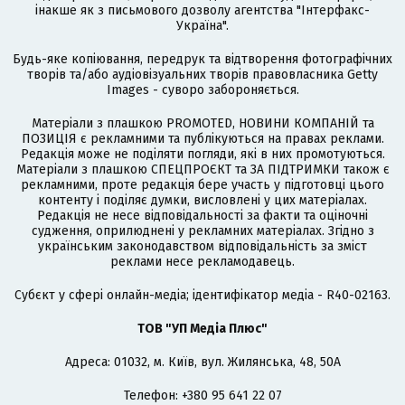
інакше як з письмового дозволу агентства "Інтерфакс-
Україна".
Будь-яке копіювання, передрук та відтворення фотографічних
творів та/або аудіовізуальних творів правовласника Getty
Images - суворо забороняється.
Матеріали з плашкою PROMOTED, НОВИНИ КОМПАНІЙ та
ПОЗИЦІЯ є рекламними та публікуються на правах реклами.
Редакція може не поділяти погляди, які в них промотуються.
Матеріали з плашкою СПЕЦПРОЄКТ та ЗА ПІДТРИМКИ також є
рекламними, проте редакція бере участь у підготовці цього
контенту і поділяє думки, висловлені у цих матеріалах.
Редакція не несе відповідальності за факти та оціночні
судження, оприлюднені у рекламних матеріалах. Згідно з
українським законодавством відповідальність за зміст
реклами несе рекламодавець.
Cубєкт у сфері онлайн-медіа; ідентифікатор медіа - R40-02163.
ТОВ "УП Медіа Плюс"
Адреса: 01032, м. Київ, вул. Жилянська, 48, 50А
Телефон: +380 95 641 22 07