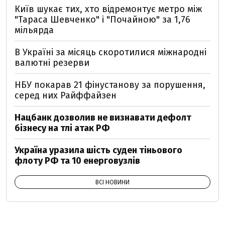
Київ шукає тих, хто відремонтує метро між
"Тараса Шевченко" і "Почайною" за 1,76
мільярда
В Україні за місяць скоротилися міжнародні
валютні резерви
НБУ покарав 21 фінустанову за порушення,
серед них Райффайзен
Нацбанк дозволив не визнавати дефолт
бізнесу на тлі атак РФ
Україна уразила шість суден тіньового
флоту РФ та 10 енерговузлів
ВСІ НОВИНИ