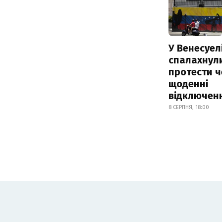
У Венесуел
спалахнул
протести ч
щоденні
відключенн
8 СЕРПНЯ, 18:00