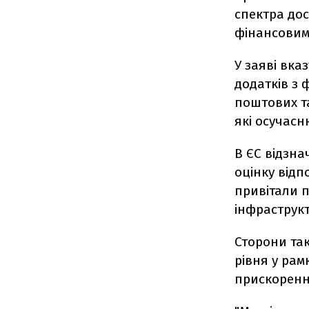
спектра дос
фінансовим
У заяві вк
додатків з 
поштових та
які осучасн
В ЄС відзна
оцінку відп
привітали 
інфраструкт
Сторони та
рівня у ра
прискорення