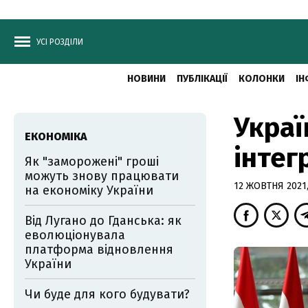
УСІ РОЗДІЛИ
НОВИНИ
ПУБЛІКАЦІЇ
КОЛОНКИ
ІН
Украї
ЕКОНОМІКА
інтег
Як "заморожені" гроші
можуть знову працювати
12 ЖОВТНЯ 2021,
на економіку України
Від Лугано до Гданська: як
еволюціонувала
платформа відновлення
України
Чи буде для кого будувати?