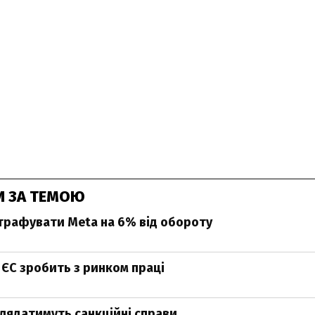
И ЗА ТЕМОЮ
рафувати Meta на 6% від обороту
 ЄС зробить з ринком праці
глядатимуть санкційні справи