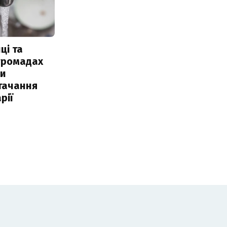
ці та
 громадах
ли
тачання
рії