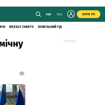
КЛУБ УП
УКР
РОС
В'Ю
WEEKLY CHARTS
ЗЕМЕЛЬНИЙ ГІД
мічну
РЕКЛАМА: