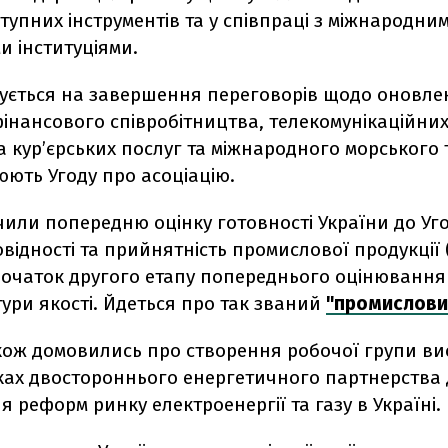
тупних інструментів та у співпраці з міжнародни
и інституціями.
азується на завершення переговорів щодо оновл
фінансового співробітництва, телекомунікаційних
 кур’єрських послуг та міжнародного морського 
юють Угоду про асоціацію.
чили попередню оцінку готовності України до Уг
овідності та прийнятність промислової продукції 
початок другого етапу попереднього оцінювання
ури якості. Йдеться про так званий
"промисловий
кож домовились про створення робочої групи ви
мках двостороннього енергетичного партнерства
 реформ ринку електроенергії та газу в Україні.