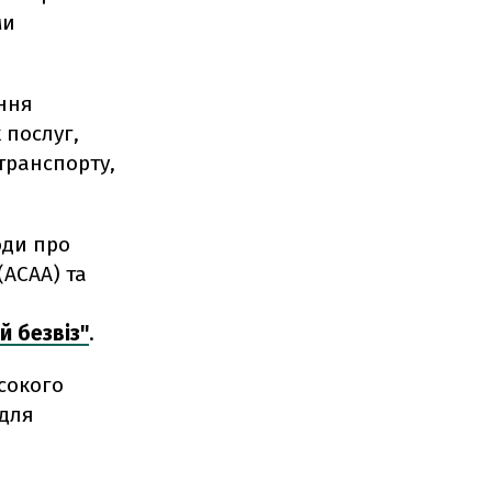
ми
ення
 послуг,
транспорту,
оди про
(ACAA) та
 безвіз"
.
сокого
 для