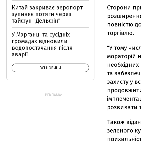
Сторони пр
Китай закриває аеропорт і
зупиняє потяги через
розширення
тайфун "Дельфін"
повністю до
торгівлю.
У Марганці та сусідніх
громадах відновили
"У тому чис
водопостачання після
аварії
мораторій н
необхідних
ВСІ НОВИНИ
та забезпе
захисту у в
продовжити
РЕКЛАМА:
імплементац
розвивати т
Також відз
зеленого ку
прихильніст