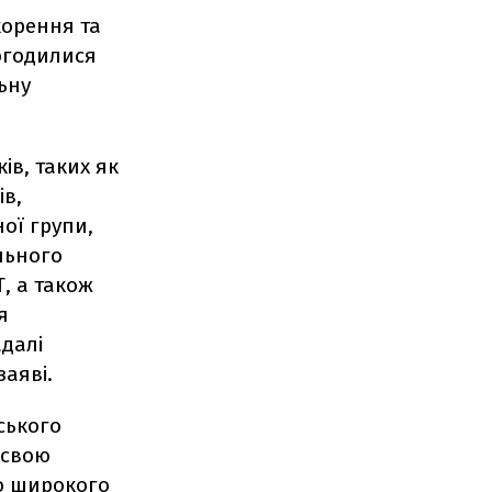
корення та
огодилися
ьну
ів, таких як
ів,
ої групи,
льного
Т, а також
я
адалі
заяві.
ського
 свою
ою широкого