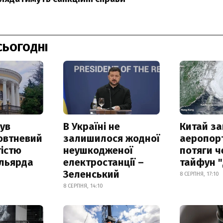
СЬОГОДНІ
ув
В Україні не
Китай з
овтневий
залишилося жодної
аеропорт
істю
неушкодженої
потяги ч
ільярда
електростанції –
тайфун 
Зеленський
8 СЕРПНЯ, 17:10
8 СЕРПНЯ, 14:10