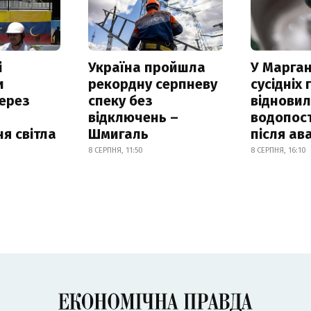
і
Україна пройшла
У Марган
и
рекордну серпневу
сусідніх
ерез
спеку без
віднови
відключень –
водопос
я світла
Шмигаль
після ава
8 СЕРПНЯ, 11:50
8 СЕРПНЯ, 16:10