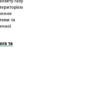
анзиту газу
територією
вження
теми та
ичної
ога та