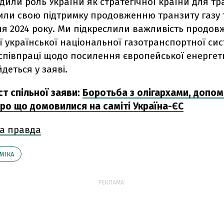
дили роль України як стратегічної країни для тр
дили свою підтримку продовженню транзиту газу 
ля 2024 року. Ми підкреслили важливість продо
ї української національної газотранспортної сис
співпраці щодо посилення європейської енергет
йдеться у заяві.
т спільної заяви:
Боротьба з олігархами, допом
ро що домовилися на саміті Україна-ЄС
а правда
МІКА
РЕКЛАМА: