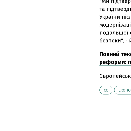
"Ми підтвер
та підтвер
України піс
модернізаці
подальшої 
безпеки", - 
Повний текс
реформи: п
Європейськ
ЄС
ЕКОНО