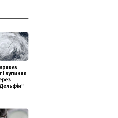
акриває
 і зупиняє
ерез
"Дельфін"