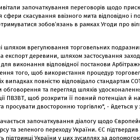
ивітали започаткування переговорів щодо прис
 сфери скасування ввізного мита відповідно і п
тримуватися зобов’язань в рамках Угоди про віл
лі шляхом врегулювання торговельних подразник
а експорт деревини, шляхом застосування заход
 для виконання відповідної постанови Арбітражн
чення того, щоб використання процедур торгове
сіх випадках повністю відповідало стандартам СО
 обговорення та перегляд шляхів удосконаленн
ії ПВЗВТ, щоб розкрити її повний потенціал й н
а просувати двосторонню торгівлю", - йдеться у 
начається започаткування діалогу щодо Європей
рсу та зеленого переходу України. ЄС підтвердив
ь підтримці України у цих зусиллях за допомог