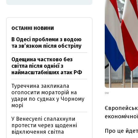
ОСТАННІ НОВИНИ
В Одесі проблеми з водою
та звʼязком після обстрілу
Одещина частково без
світла після однієї з
наймасштабніших атак РФ
Туреччина закликала
оголосити мораторій на
DW
удари по суднах у Чорному
морі
Європейськ
економічної
У Венесуелі спалахнули
протести через щоденні
Про це йде
відключення світла