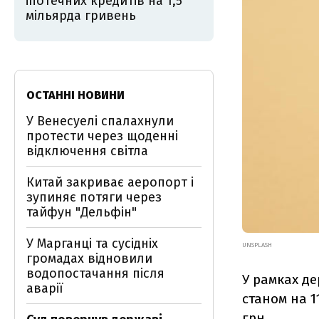
іпотечних кредитів на 1,5
мільярда гривень
ОСТАННІ НОВИНИ
У Венесуелі спалахнули
протести через щоденні
відключення світла
Китай закриває аеропорт і
зупиняє потяги через
тайфун "Дельфін"
У Марганці та сусідніх
UNSPLASH
громадах відновили
водопостачання після
У рамках д
аварії
станом на 1
грн.