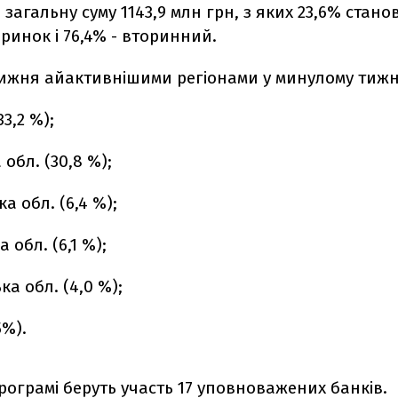
 загальну суму 1143,9 млн грн, з яких 23,6% стано
инок і 76,4% - вторинний.
ижня айактивнішими регіонами у минулому тижні
33,2 %);
 обл. (30,8 %);
ка обл. (6,4 %);
 обл. (6,1 %);
ка обл. (4,0 %);
5%).
рограмі беруть участь 17 уповноважених банків.