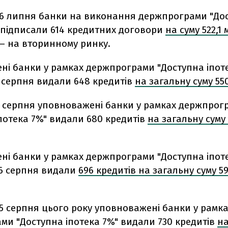
26 липня банки на виконання держпрограми "До
" підписали 614 кредитних договори
на суму 522,1
– на вторинному ринку.
ні банки у рамках держпрограми "Доступна іпот
 серпня видали 648 кредитів
на загальну суму 55
9 серпня уповноважені банки у рамках держпрог
потека 7%" видали 680 кредитів
на загальну суму 
ні банки у рамках держпрограми "Доступна іпот
16 серпня видали
696 кредитів на загальну суму 5
5 серпня цього року уповноважені банки у рамк
ми "Доступна іпотека 7%" видали 730 кредитів
на