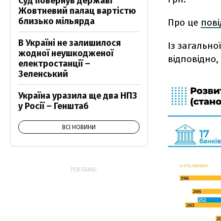
Суд повернув державі
Жовтневий палац вартістю
близько мільярда
Про це
пов
В Україні не залишилося
Із загально
жодної неушкодженої
відповідно,
електростанції –
Зеленський
Україна уразила ще два НПЗ
у Росії – Генштаб
ВСІ НОВИНИ
РЕКЛАМА: