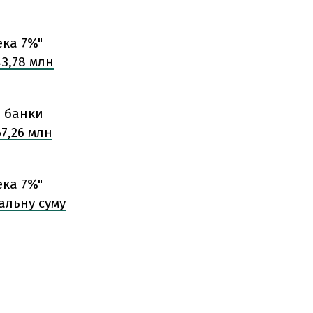
ека 7%"
43,78 млн
і банки
67,26 млн
ека 7%"
альну суму