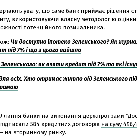
вертають увагу, що саме банк приймає рішення с
диту, використовуючи власну методологію оцінки
ожності потенційного позичальника.
кож:
Чи доступна іпотека Зеленського? Як журна
т під 7% і що з цього вийшло
 Зеленського: як взяти кредит під 7% та які іс
для всіх. Хто отримає житло від Зеленського під
грамою
19 липня банки на виконання держпрограми "До
 підписали 584 кредитних договорів
на суму 496,
– на вторинному ринку.