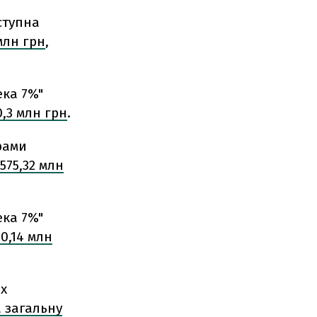
ступна
 млн грн
,
ека 7%"
0,3 млн грн
.
рами
575,32 млн
ека 7%"
90,14 млн
ах
 загальну