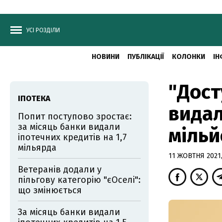
УСІ РОЗДІЛИ
НОВИНИ
ПУБЛІКАЦІЇ
КОЛОНКИ
ІН
"Дост
ІПОТЕКА
видал
Попит поступово зростає:
за місяць банки видали
мільй
іпотечних кредитів на 1,7
мільярда
11 ЖОВТНЯ 2021,
Ветеранів додали у
пільгову категорію "єОселі":
що змінюється
За місяць банки видали