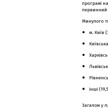
програмі на
первинний р
Минулого т
м. Київ (
Київська
Харківсь
Львівська
Рівненсь
інші (19,
Загалом у п