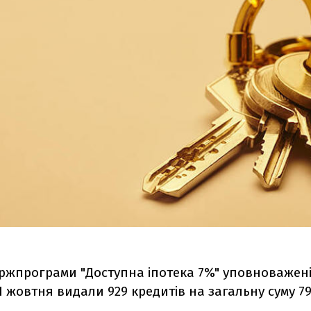
ержпрограми "Доступна іпотека 7%" уповноважен
1 жовтня видали 929 кредитів на загальну суму 7