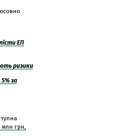
тосовно
лісти ЕП
нують ризики
 5% за
ступна
4 млн грн,