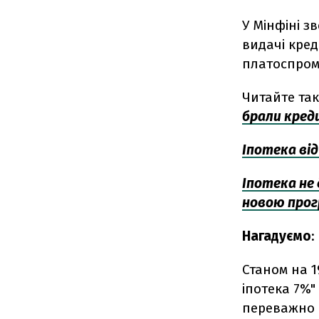
У Мінфіні з
видачі кре
платоспром
Читайте та
брали креди
Іпотека від
Іпотека не 
новою про
Нагадуємо
:
Станом на 
іпотека 7%"
переважно 