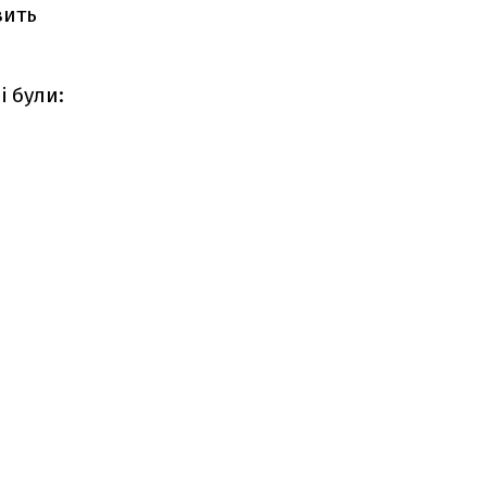
вить
 були: