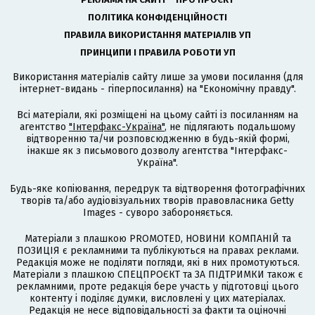
ПОЛІТИКА КОНФІДЕНЦІЙНОСТІ
ПРАВИЛА ВИКОРИСТАННЯ МАТЕРІАЛІВ УП
ПРИНЦИПИ І ПРАВИЛА РОБОТИ УП
Використання матеріалів сайту лише за умови посилання (для
інтернет-видань - гіперпосилання) на "Економічну правду".
Всі матеріали, які розміщені на цьому сайті із посиланням на
агентство
"Інтерфакс-Україна"
, не підлягають подальшому
відтворенню та/чи розповсюдженню в будь-якій формі,
інакше як з письмового дозволу агентства "Інтерфакс-
Україна".
Будь-яке копіювання, передрук та відтворення фотографічних
творів та/або аудіовізуальних творів правовласника Getty
Images - суворо забороняється.
Матеріали з плашкою PROMOTED, НОВИНИ КОМПАНІЙ та
ПОЗИЦІЯ є рекламними та публікуються на правах реклами.
Редакція може не поділяти погляди, які в них промотуються.
Матеріали з плашкою СПЕЦПРОЄКТ та ЗА ПІДТРИМКИ також є
рекламними, проте редакція бере участь у підготовці цього
контенту і поділяє думки, висловлені у цих матеріалах.
Редакція не несе відповідальності за факти та оціночні