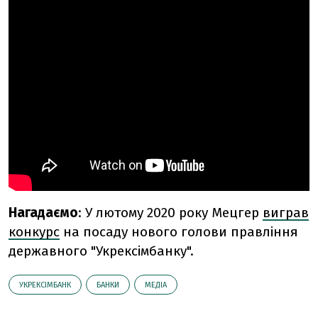
Нагадаємо
: У лютому 2020 року Мецгер
виграв
конкурс
на посаду нового голови правління
державного "Укрексімбанку".
УКРЕКСІМБАНК
БАНКИ
МЕДІА