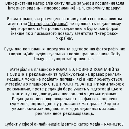
Використання матеріалів сайту лише за умови посилання (для
інтернет-видань - гіперпосилання) на "Економічну правду".
Всі матеріали, які розміщені на цьому сайті із посиланням на
агентство
"Інтерфакс-Україна"
, не підлягають подальшому
відтворенню та/чи розповсюдженню в будь-якій формі,
інакше як з письмового дозволу агентства "Інтерфакс-
Україна".
Будь-яке копіювання, передрук та відтворення фотографічних
творів та/або аудіовізуальних творів правовласника Getty
Images - суворо забороняється.
Матеріали з плашкою PROMOTED, НОВИНИ КОМПАНІЙ та
ПОЗИЦІЯ є рекламними та публікуються на правах реклами.
Редакція може не поділяти погляди, які в них промотуються.
Матеріали з плашкою СПЕЦПРОЄКТ та ЗА ПІДТРИМКИ також є
рекламними, проте редакція бере участь у підготовці цього
контенту і поділяє думки, висловлені у цих матеріалах.
Редакція не несе відповідальності за факти та оціночні
судження, оприлюднені у рекламних матеріалах. Згідно з
українським законодавством відповідальність за зміст
реклами несе рекламодавець.
Cубєкт у сфері онлайн-медіа; ідентифікатор медіа - R40-02163.