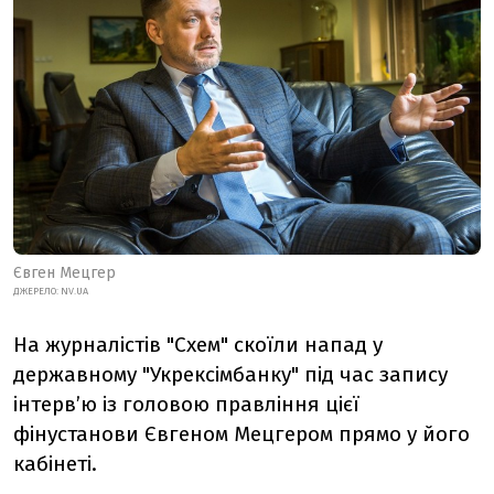
Євген Мецгер
ДЖЕРЕЛО: NV.UA
На журналістів "Схем" скоїли напад у
державному "Укрексімбанку" під час запису
інтерв’ю із головою правління цієї
фінустанови Євгеном Мецгером прямо у його
кабінеті.