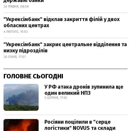
державні банки
26 ТРАВНЯ, 08:00
"Укрексімбанк" відклав закриття філій у двох
обласних центрах
4 ЛЮТОГО, 15:03
"Укрексімбанк" закриє центральне відділення та
низку підрозділів
26 СІЧНЯ, 17:07
ГОЛОВНЕ СЬОГОДНІ
У РФ атака дронів зупинила ще
один великий НПЗ
5 СЕРПНЯ, 17:55
Росіяни поцілили в "серце
логістики" NOVUS та склади