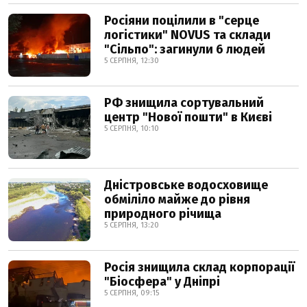
Росіяни поцілили в "серце
логістики" NOVUS та склади
"Сільпо": загинули 6 людей
5 СЕРПНЯ, 12:30
РФ знищила сортувальний
центр "Нової пошти" в Києві
5 СЕРПНЯ, 10:10
Дністровське водосховище
обміліло майже до рівня
природного річища
5 СЕРПНЯ, 13:20
Росія знищила склад корпорації
"Біосфера" у Дніпрі
5 СЕРПНЯ, 09:15