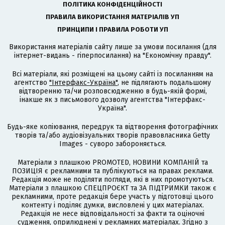
ПОЛІТИКА КОНФІДЕНЦІЙНОСТІ
ПРАВИЛА ВИКОРИСТАННЯ МАТЕРІАЛІВ УП
ПРИНЦИПИ І ПРАВИЛА РОБОТИ УП
Використання матеріалів сайту лише за умови посилання (для
інтернет-видань - гіперпосилання) на "Економічну правду".
Всі матеріали, які розміщені на цьому сайті із посиланням на
агентство
"Інтерфакс-Україна"
, не підлягають подальшому
відтворенню та/чи розповсюдженню в будь-якій формі,
інакше як з письмового дозволу агентства "Інтерфакс-
Україна".
Будь-яке копіювання, передрук та відтворення фотографічних
творів та/або аудіовізуальних творів правовласника Getty
Images - суворо забороняється.
Матеріали з плашкою PROMOTED, НОВИНИ КОМПАНІЙ та
ПОЗИЦІЯ є рекламними та публікуються на правах реклами.
Редакція може не поділяти погляди, які в них промотуються.
Матеріали з плашкою СПЕЦПРОЄКТ та ЗА ПІДТРИМКИ також є
рекламними, проте редакція бере участь у підготовці цього
контенту і поділяє думки, висловлені у цих матеріалах.
Редакція не несе відповідальності за факти та оціночні
судження, оприлюднені у рекламних матеріалах. Згідно з