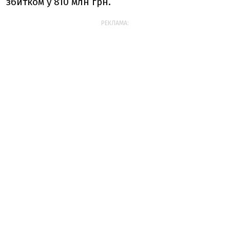
збитком у 810 млн грн.
РЕКЛАМА: