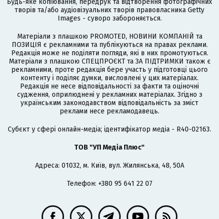
Будь-яке копіювання, передрук та відтворення фотографічних
творів та/або аудіовізуальних творів правовласника Getty
Images - суворо забороняється.
Матеріали з плашкою PROMOTED, НОВИНИ КОМПАНІЙ та
ПОЗИЦІЯ є рекламними та публікуються на правах реклами.
Редакція може не поділяти погляди, які в них промотуються.
Матеріали з плашкою СПЕЦПРОЄКТ та ЗА ПІДТРИМКИ також є
рекламними, проте редакція бере участь у підготовці цього
контенту і поділяє думки, висловлені у цих матеріалах.
Редакція не несе відповідальності за факти та оціночні
судження, оприлюднені у рекламних матеріалах. Згідно з
українським законодавством відповідальність за зміст
реклами несе рекламодавець.
Cубєкт у сфері онлайн-медіа; ідентифікатор медіа - R40-02163.
ТОВ "УП Медіа Плюс"
Адреса: 01032, м. Київ, вул. Жилянська, 48, 50А
Телефон: +380 95 641 22 07