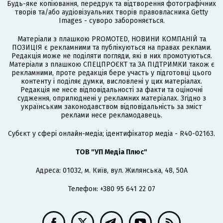
Будь-яке копіювання, передрук та відтворення фотографічних
творів та/або аудіовізуальних творів правовласника Getty
Images - суворо забороняється.
Матеріали з плашкою PROMOTED, НОВИНИ КОМПАНІЙ та
ПОЗИЦІЯ є рекламними та публікуються на правах реклами.
Редакція може не поділяти погляди, які в них промотуються.
Матеріали з плашкою СПЕЦПРОЄКТ та ЗА ПІДТРИМКИ також є
рекламними, проте редакція бере участь у підготовці цього
контенту і поділяє думки, висловлені у цих матеріалах.
Редакція не несе відповідальності за факти та оціночні
судження, оприлюднені у рекламних матеріалах. Згідно з
українським законодавством відповідальність за зміст
реклами несе рекламодавець.
Cубєкт у сфері онлайн-медіа; ідентифікатор медіа - R40-02163.
ТОВ "УП Медіа Плюс"
Адреса: 01032, м. Київ, вул. Жилянська, 48, 50А
Телефон: +380 95 641 22 07