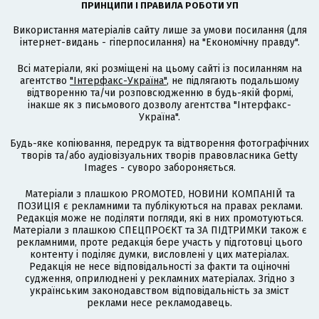
ПРИНЦИПИ І ПРАВИЛА РОБОТИ УП
Використання матеріалів сайту лише за умови посилання (для
інтернет-видань - гіперпосилання) на "Економічну правду".
Всі матеріали, які розміщені на цьому сайті із посиланням на
агентство
"Інтерфакс-Україна"
, не підлягають подальшому
відтворенню та/чи розповсюдженню в будь-якій формі,
інакше як з письмового дозволу агентства "Інтерфакс-
Україна".
Будь-яке копіювання, передрук та відтворення фотографічних
творів та/або аудіовізуальних творів правовласника Getty
Images - суворо забороняється.
Матеріали з плашкою PROMOTED, НОВИНИ КОМПАНІЙ та
ПОЗИЦІЯ є рекламними та публікуються на правах реклами.
Редакція може не поділяти погляди, які в них промотуються.
Матеріали з плашкою СПЕЦПРОЄКТ та ЗА ПІДТРИМКИ також є
рекламними, проте редакція бере участь у підготовці цього
контенту і поділяє думки, висловлені у цих матеріалах.
Редакція не несе відповідальності за факти та оціночні
судження, оприлюднені у рекламних матеріалах. Згідно з
українським законодавством відповідальність за зміст
реклами несе рекламодавець.