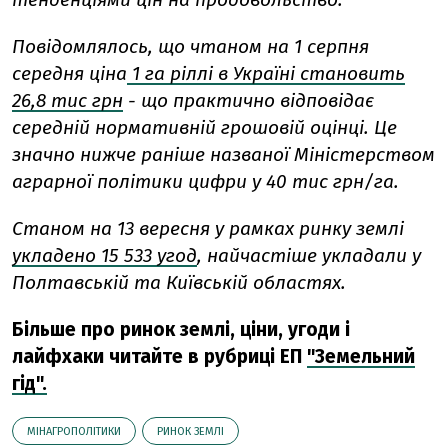
Повідомлялось, що ч
таном на 1 серпня
середня ціна
1 га ріллі в Україні становить
26,8 тис грн
- що практично відповідає
середній нормативній грошовій оцінці. Це
значно нижче раніше названої Міністерством
аграрної політики цифри у 40 тис грн/га.
Станом на 13 вересня у рамках ринку землі
укладено 15 533 угод
, найчастіше укладали у
Полтавській та Київській областях.
Більше про ринок землі, ціни, угоди і
лайфхаки читайте в рубриці ЕП
"Земельний
гід".
МІНАГРОПОЛІТИКИ
РИНОК ЗЕМЛІ