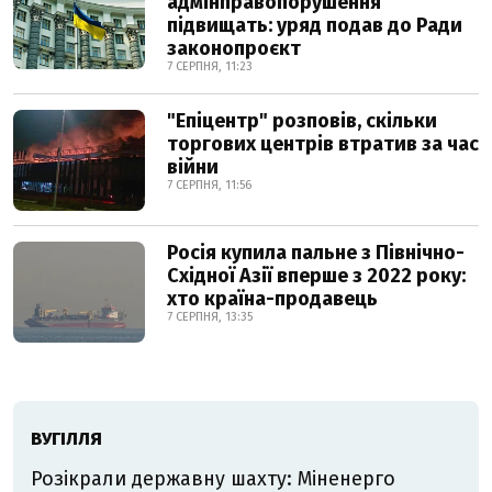
адмінправопорушення
підвищать: уряд подав до Ради
законопроєкт
7 СЕРПНЯ, 11:23
"Епіцентр" розповів, скільки
торгових центрів втратив за час
війни
7 СЕРПНЯ, 11:56
Росія купила пальне з Північно-
Східної Азії вперше з 2022 року:
хто країна-продавець
7 СЕРПНЯ, 13:35
ВУГІЛЛЯ
Розікрали державну шахту: Міненерго