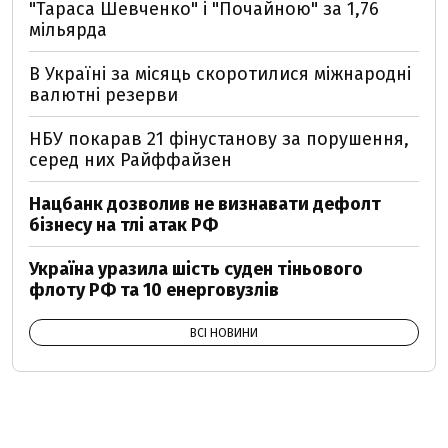
"Тараса Шевченко" і "Почайною" за 1,76
мільярда
В Україні за місяць скоротилися міжнародні
валютні резерви
НБУ покарав 21 фінустанову за порушення,
серед них Райффайзен
Нацбанк дозволив не визнавати дефолт
бізнесу на тлі атак РФ
Україна уразила шість суден тіньового
флоту РФ та 10 енерговузлів
ВСІ НОВИНИ