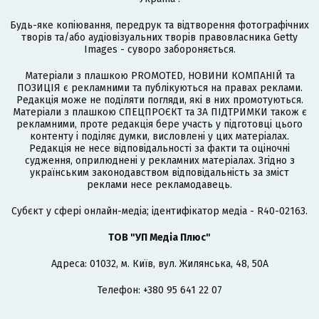
Будь-яке копіювання, передрук та відтворення фотографічних
творів та/або аудіовізуальних творів правовласника Getty
Images - суворо забороняється.
Матеріали з плашкою PROMOTED, НОВИНИ КОМПАНІЙ та
ПОЗИЦІЯ є рекламними та публікуються на правах реклами.
Редакція може не поділяти погляди, які в них промотуються.
Матеріали з плашкою СПЕЦПРОЄКТ та ЗА ПІДТРИМКИ також є
рекламними, проте редакція бере участь у підготовці цього
контенту і поділяє думки, висловлені у цих матеріалах.
Редакція не несе відповідальності за факти та оціночні
судження, оприлюднені у рекламних матеріалах. Згідно з
українським законодавством відповідальність за зміст
реклами несе рекламодавець.
Cубєкт у сфері онлайн-медіа; ідентифікатор медіа - R40-02163.
ТОВ "УП Медіа Плюс"
Адреса: 01032, м. Київ, вул. Жилянська, 48, 50А
Телефон: +380 95 641 22 07