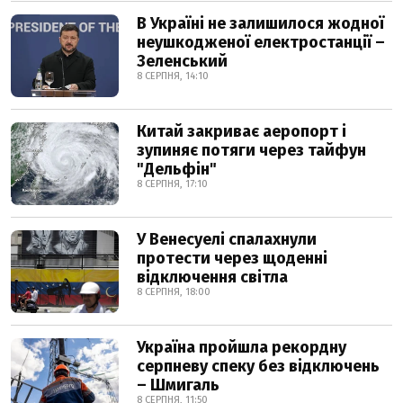
В Україні не залишилося жодної
неушкодженої електростанції –
Зеленський
8 СЕРПНЯ, 14:10
Китай закриває аеропорт і
зупиняє потяги через тайфун
"Дельфін"
8 СЕРПНЯ, 17:10
У Венесуелі спалахнули
протести через щоденні
відключення світла
8 СЕРПНЯ, 18:00
Україна пройшла рекордну
серпневу спеку без відключень
– Шмигаль
8 СЕРПНЯ, 11:50