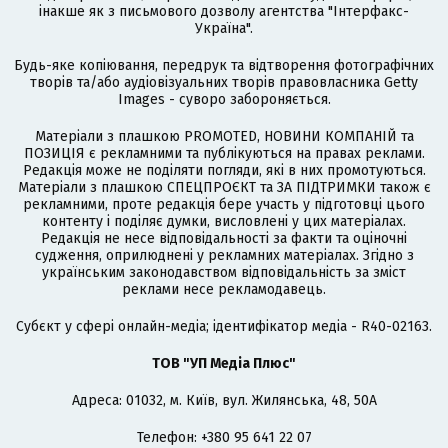
інакше як з письмового дозволу агентства "Інтерфакс-
Україна".
Будь-яке копіювання, передрук та відтворення фотографічних
творів та/або аудіовізуальних творів правовласника Getty
Images - суворо забороняється.
Матеріали з плашкою PROMOTED, НОВИНИ КОМПАНІЙ та
ПОЗИЦІЯ є рекламними та публікуються на правах реклами.
Редакція може не поділяти погляди, які в них промотуються.
Матеріали з плашкою СПЕЦПРОЄКТ та ЗА ПІДТРИМКИ також є
рекламними, проте редакція бере участь у підготовці цього
контенту і поділяє думки, висловлені у цих матеріалах.
Редакція не несе відповідальності за факти та оціночні
судження, оприлюднені у рекламних матеріалах. Згідно з
українським законодавством відповідальність за зміст
реклами несе рекламодавець.
Cубєкт у сфері онлайн-медіа; ідентифікатор медіа - R40-02163.
ТОВ "УП Медіа Плюс"
Адреса: 01032, м. Київ, вул. Жилянська, 48, 50А
Телефон: +380 95 641 22 07