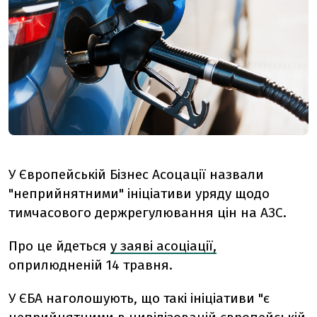
У Європейській Бізнес Асоцації назвали
"неприйнятними" ініціативи уряду щодо
тимчасового держрегулювання цін на АЗС.
Про це йдеться
у заяві асоціації,
оприлюдненій 14 травня.
У ЄБА наголошують, що такі ініціативи "є