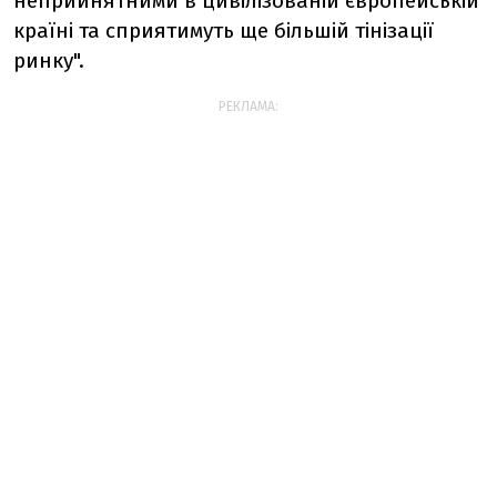
неприйнятними в цивілізованій європейській
країні та сприятимуть ще більшій тінізації
ринку".
РЕКЛАМА: