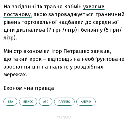
На засіданні 14 травня Кабмін
ухвалив
постанову,
якою запроваджується граничний
рівень торговельної надбавки до середньої
ціни дизпалива (7 грн/літр) і бензину (5 грн/
літр).
Міністр економіки Ігор Петрашко заявив,
що такий крок – відповідь на необґрунтоване
зростання цін на пальне у роздрібних
мережах.
Економічна правда
ЄБА
БІЗНЕС
АЗС
ПАЛИВО
КАБМІН
РЕКЛАМА: