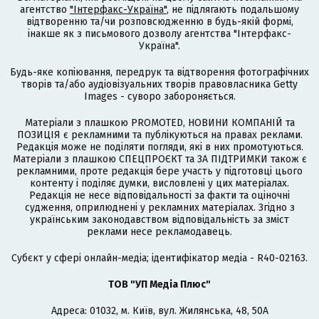
агентство
"Інтерфакс-Україна"
, не підлягають подальшому
відтворенню та/чи розповсюдженню в будь-якій формі,
інакше як з письмового дозволу агентства "Інтерфакс-
Україна".
Будь-яке копіювання, передрук та відтворення фотографічних
творів та/або аудіовізуальних творів правовласника Getty
Images - суворо забороняється.
Матеріали з плашкою PROMOTED, НОВИНИ КОМПАНІЙ та
ПОЗИЦІЯ є рекламними та публікуються на правах реклами.
Редакція може не поділяти погляди, які в них промотуються.
Матеріали з плашкою СПЕЦПРОЄКТ та ЗА ПІДТРИМКИ також є
рекламними, проте редакція бере участь у підготовці цього
контенту і поділяє думки, висловлені у цих матеріалах.
Редакція не несе відповідальності за факти та оціночні
судження, оприлюднені у рекламних матеріалах. Згідно з
українським законодавством відповідальність за зміст
реклами несе рекламодавець.
Cубєкт у сфері онлайн-медіа; ідентифікатор медіа - R40-02163.
ТОВ "УП Медіа Плюс"
Адреса: 01032, м. Київ, вул. Жилянська, 48, 50А