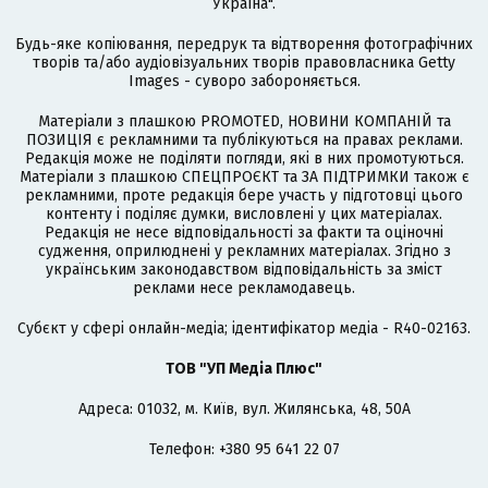
Україна".
Будь-яке копіювання, передрук та відтворення фотографічних
творів та/або аудіовізуальних творів правовласника Getty
Images - суворо забороняється.
Матеріали з плашкою PROMOTED, НОВИНИ КОМПАНІЙ та
ПОЗИЦІЯ є рекламними та публікуються на правах реклами.
Редакція може не поділяти погляди, які в них промотуються.
Матеріали з плашкою СПЕЦПРОЄКТ та ЗА ПІДТРИМКИ також є
рекламними, проте редакція бере участь у підготовці цього
контенту і поділяє думки, висловлені у цих матеріалах.
Редакція не несе відповідальності за факти та оціночні
судження, оприлюднені у рекламних матеріалах. Згідно з
українським законодавством відповідальність за зміст
реклами несе рекламодавець.
Cубєкт у сфері онлайн-медіа; ідентифікатор медіа - R40-02163.
ТОВ "УП Медіа Плюс"
Адреса: 01032, м. Київ, вул. Жилянська, 48, 50А
Телефон: +380 95 641 22 07