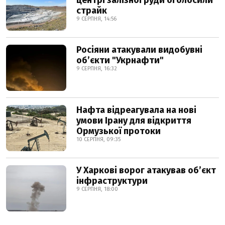
центрі залізної руди оголосили
страйк
9 СЕРПНЯ, 14:56
Росіяни атакували видобувні
обʼєкти "Укрнафти"
9 СЕРПНЯ, 16:32
Нафта відреагувала на нові
умови Ірану для відкриття
Ормузької протоки
10 СЕРПНЯ, 09:35
У Харкові ворог атакував обʼєкт
інфраструктури
9 СЕРПНЯ, 18:00