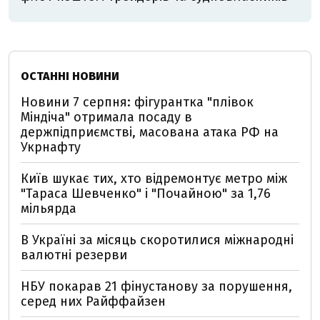
ОСТАННІ НОВИНИ
Новини 7 серпня: фігурантка "плівок
Міндіча" отримала посаду в
держпідприємстві, масована атака РФ на
Укрнафту
Київ шукає тих, хто відремонтує метро між
"Тараса Шевченко" і "Почайною" за 1,76
мільярда
В Україні за місяць скоротилися міжнародні
валютні резерви
НБУ покарав 21 фінустанову за порушення,
серед них Райффайзен