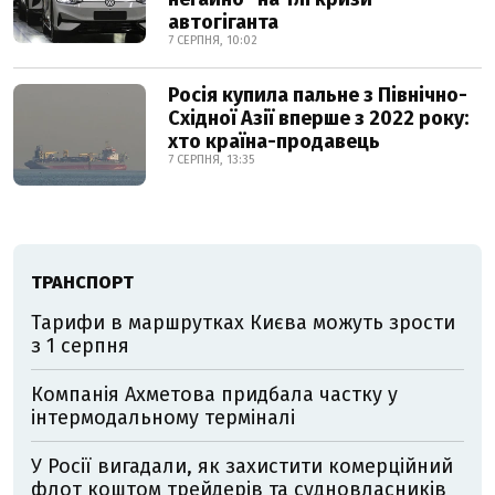
автогіганта
7 СЕРПНЯ, 10:02
Росія купила пальне з Північно-
Східної Азії вперше з 2022 року:
хто країна-продавець
7 СЕРПНЯ, 13:35
ТРАНСПОРТ
Тарифи в маршрутках Києва можуть зрости
з 1 серпня
Компанія Ахметова придбала частку у
інтермодальному терміналі
У Росії вигадали, як захистити комерційний
флот коштом трейдерів та судновласників