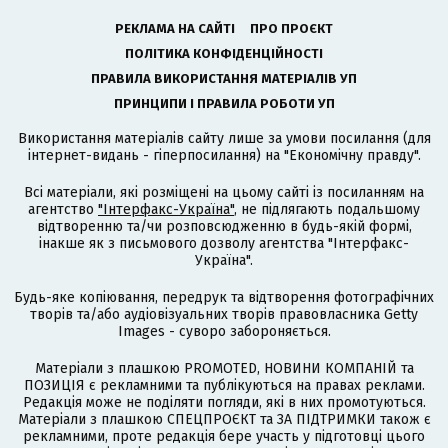
РЕКЛАМА НА САЙТІ
ПРО ПРОЄКТ
ПОЛІТИКА КОНФІДЕНЦІЙНОСТІ
ПРАВИЛА ВИКОРИСТАННЯ МАТЕРІАЛІВ УП
ПРИНЦИПИ І ПРАВИЛА РОБОТИ УП
Використання матеріалів сайту лише за умови посилання (для
інтернет-видань - гіперпосилання) на "Економічну правду".
Всі матеріали, які розміщені на цьому сайті із посиланням на
агентство
"Інтерфакс-Україна"
, не підлягають подальшому
відтворенню та/чи розповсюдженню в будь-якій формі,
інакше як з письмового дозволу агентства "Інтерфакс-
Україна".
Будь-яке копіювання, передрук та відтворення фотографічних
творів та/або аудіовізуальних творів правовласника Getty
Images - суворо забороняється.
Матеріали з плашкою PROMOTED, НОВИНИ КОМПАНІЙ та
ПОЗИЦІЯ є рекламними та публікуються на правах реклами.
Редакція може не поділяти погляди, які в них промотуються.
Матеріали з плашкою СПЕЦПРОЄКТ та ЗА ПІДТРИМКИ також є
рекламними, проте редакція бере участь у підготовці цього