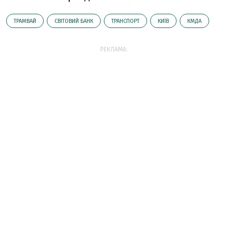
ТРАМВАЙ
СВІТОВИЙ БАНК
ТРАНСПОРТ
КИЇВ
КМДА
РЕКЛАМА: