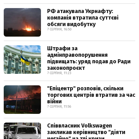
РФ атакувала Укрнафту:
компанія втратила суттєві
обсяги видобутку
7 СЕРПНЯ, 16:50
Штрафи за
адмінправопорушення
підвищать: уряд подав до Ради
законопроєкт
7 СЕРПНЯ, 11:23
"Епіцентр" розповів, скільки
торгових центрів втратив за час
війни
7 СЕРПНЯ, 11:56
Співвласник Volkswagen
закликав керівництво "діяти
негайно" на тлі кризи