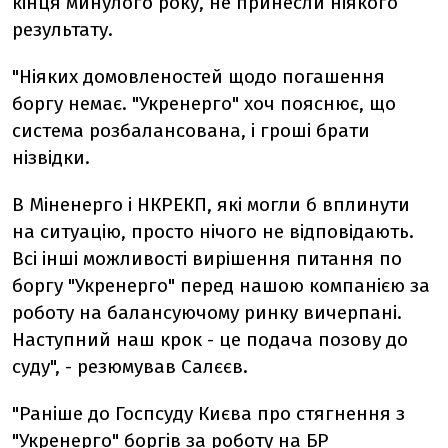
кінця минулого року, не принесли ніякого
результату.
"Ніяких домовленостей щодо погашення
боргу немає. "Укренерго" хоч пояснює, що
система розбалансована, і гроші брати
нізвідки.
В Міненерго і НКРЕКП, які могли б вплинути
на ситуацію, просто нічого не відповідають.
Всі інші можливості вирішення питання по
боргу "Укренерго" перед нашою компанією за
роботу на балансуючому ринку вичерпані.
Наступний наш крок - це подача позову до
суду", - резюмував Салєєв.
"Раніше до Госпсуду Києва про стягнення з
"Укренерго" боргів за роботу на БР