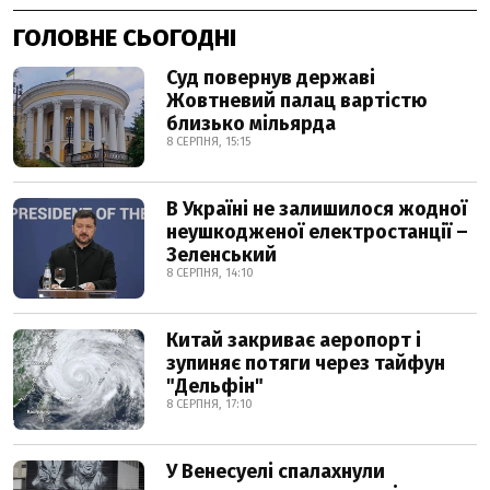
ГОЛОВНЕ СЬОГОДНІ
Суд повернув державі
Жовтневий палац вартістю
близько мільярда
8 СЕРПНЯ, 15:15
В Україні не залишилося жодної
неушкодженої електростанції –
Зеленський
8 СЕРПНЯ, 14:10
Китай закриває аеропорт і
зупиняє потяги через тайфун
"Дельфін"
8 СЕРПНЯ, 17:10
У Венесуелі спалахнули