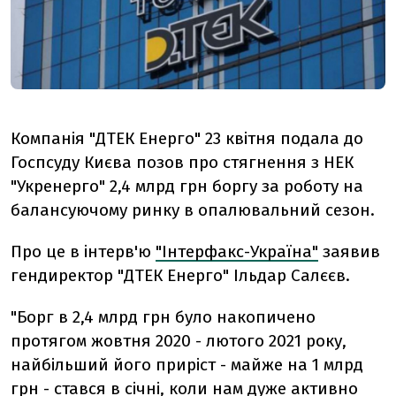
Компанія "ДТЕК Енерго" 23 квітня подала до
Госпсуду Києва позов про стягнення з НЕК
"Укренерго" 2,4 млрд грн боргу за роботу на
балансуючому ринку в опалювальний сезон.
Про це в інтерв'ю
"Інтерфакс-Україна"
заявив
гендиректор "ДТЕК Енерго" Ільдар Салєєв.
"Борг в 2,4 млрд грн було накопичено
протягом жовтня 2020 - лютого 2021 року,
найбільший його приріст - майже на 1 млрд
грн - стався в січні, коли нам дуже активно