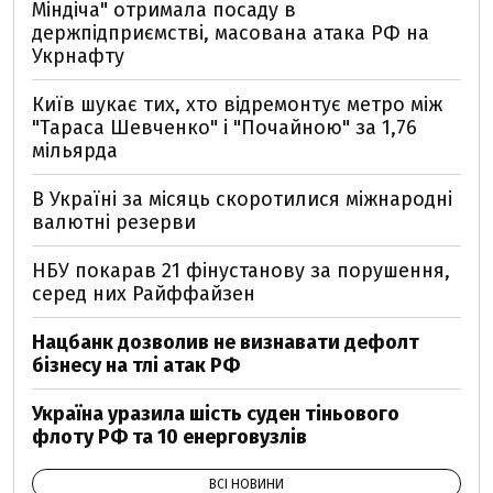
Міндіча" отримала посаду в
держпідприємстві, масована атака РФ на
Укрнафту
Київ шукає тих, хто відремонтує метро між
"Тараса Шевченко" і "Почайною" за 1,76
мільярда
В Україні за місяць скоротилися міжнародні
валютні резерви
НБУ покарав 21 фінустанову за порушення,
серед них Райффайзен
Нацбанк дозволив не визнавати дефолт
бізнесу на тлі атак РФ
Україна уразила шість суден тіньового
флоту РФ та 10 енерговузлів
ВСІ НОВИНИ