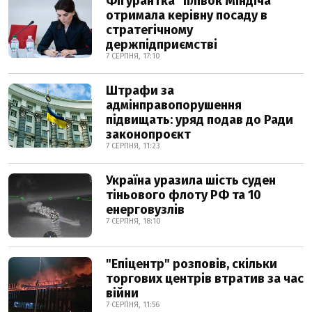
Фігурантка "плівок Міндіча"
отримала керівну посаду в
стратегічному
держпідприємстві
7 СЕРПНЯ, 17:10
Штрафи за
адмінправопорушення
підвищать: уряд подав до Ради
законопроєкт
7 СЕРПНЯ, 11:23
Україна уразила шість суден
тіньового флоту РФ та 10
енерговузлів
7 СЕРПНЯ, 18:10
"Епіцентр" розповів, скільки
торгових центрів втратив за час
війни
7 СЕРПНЯ, 11:56