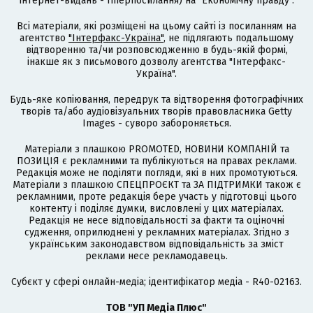
інтернет-видань - гіперпосилання) на "Економічну правду".
Всі матеріали, які розміщені на цьому сайті із посиланням на
агентство
"Інтерфакс-Україна"
, не підлягають подальшому
відтворенню та/чи розповсюдженню в будь-якій формі,
інакше як з письмового дозволу агентства "Інтерфакс-
Україна".
Будь-яке копіювання, передрук та відтворення фотографічних
творів та/або аудіовізуальних творів правовласника Getty
Images - суворо забороняється.
Матеріали з плашкою PROMOTED, НОВИНИ КОМПАНІЙ та
ПОЗИЦІЯ є рекламними та публікуються на правах реклами.
Редакція може не поділяти погляди, які в них промотуються.
Матеріали з плашкою СПЕЦПРОЄКТ та ЗА ПІДТРИМКИ також є
рекламними, проте редакція бере участь у підготовці цього
контенту і поділяє думки, висловлені у цих матеріалах.
Редакція не несе відповідальності за факти та оціночні
судження, оприлюднені у рекламних матеріалах. Згідно з
українським законодавством відповідальність за зміст
реклами несе рекламодавець.
Cубєкт у сфері онлайн-медіа; ідентифікатор медіа - R40-02163.
ТОВ "УП Медіа Плюс"