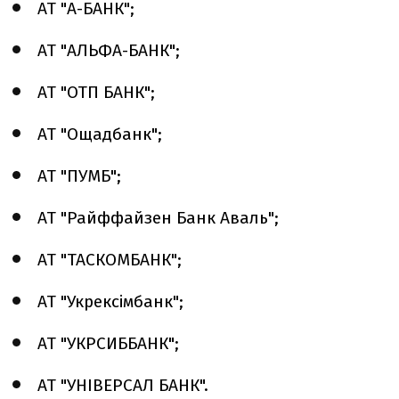
АТ "А-БАНК";
АТ "АЛЬФА-БАНК";
АТ "ОТП БАНК";
АТ "Ощадбанк";
АТ "ПУМБ";
АТ "Райффайзен Банк Аваль";
АТ "ТАСКОМБАНК";
АТ "Укрексімбанк";
АТ "УКРСИББАНК";
АТ "УНІВЕРСАЛ БАНК".