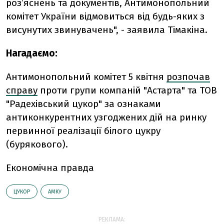
роз’яснень та документів, Антимонопольний
комітет України відмовиться від будь-яких з
висунутих звинувачень", - заявила Тімакіна.
Нагадаємо:
Антимонопольний комітет 5 квітня
розпочав
справу
проти групи компаній "Астарта" та ТОВ
"Радехівський цукор" за ознаками
антиконкурентних узгоджених дій на ринку
первинної реалізації білого цукру
(бурякового).
Економічна правда
ЦУКОР
АМКУ
РЕКЛАМА: