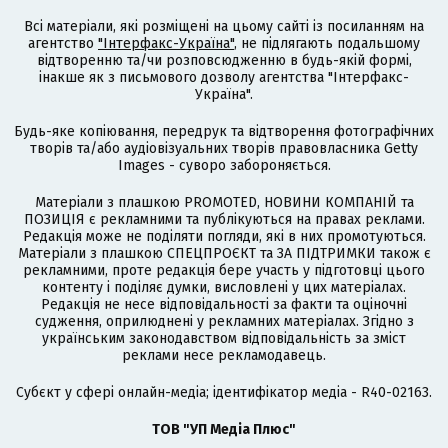
Всі матеріали, які розміщені на цьому сайті із посиланням на
агентство
"Інтерфакс-Україна"
, не підлягають подальшому
відтворенню та/чи розповсюдженню в будь-якій формі,
інакше як з письмового дозволу агентства "Інтерфакс-
Україна".
Будь-яке копіювання, передрук та відтворення фотографічних
творів та/або аудіовізуальних творів правовласника Getty
Images - суворо забороняється.
Матеріали з плашкою PROMOTED, НОВИНИ КОМПАНІЙ та
ПОЗИЦІЯ є рекламними та публікуються на правах реклами.
Редакція може не поділяти погляди, які в них промотуються.
Матеріали з плашкою СПЕЦПРОЄКТ та ЗА ПІДТРИМКИ також є
рекламними, проте редакція бере участь у підготовці цього
контенту і поділяє думки, висловлені у цих матеріалах.
Редакція не несе відповідальності за факти та оціночні
судження, оприлюднені у рекламних матеріалах. Згідно з
українським законодавством відповідальність за зміст
реклами несе рекламодавець.
Cубєкт у сфері онлайн-медіа; ідентифікатор медіа - R40-02163.
ТОВ "УП Медіа Плюс"