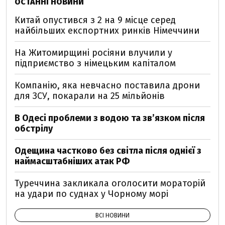
ОСТАННІ НОВИНИ
Китай опустився з 2 на 9 місце серед
найбільших експортних ринків Німеччини
На Житомирщині росіяни влучили у
підприємство з німецьким капіталом
Компанію, яка невчасно поставила дрони
для ЗСУ, покарали на 25 мільйонів
В Одесі проблеми з водою та звʼязком після
обстрілу
Одещина частково без світла після однієї з
наймасштабніших атак РФ
Туреччина закликала оголосити мораторій
на удари по суднах у Чорному морі
ВСІ НОВИНИ